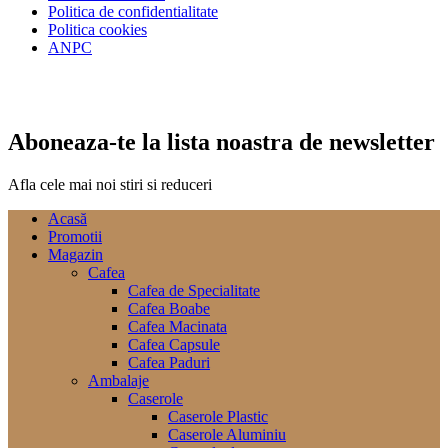
Politica de confidentialitate
Politica cookies
ANPC
Aboneaza-te la lista noastra de newsletter
Afla cele mai noi stiri si reduceri
Acasă
Promotii
Magazin
Cafea
Cafea de Specialitate
Cafea Boabe
Cafea Macinata
Cafea Capsule
Cafea Paduri
Ambalaje
Caserole
Caserole Plastic
Caserole Aluminiu