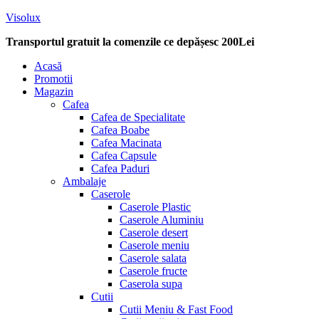
Visolux
Transportul gratuit la comenzile ce depășesc 200Lei
Menu
Acasă
Promotii
Magazin
Cafea
Cafea de Specialitate
Cafea Boabe
Cafea Macinata
Cafea Capsule
Cafea Paduri
Ambalaje
Caserole
Caserole Plastic
Caserole Aluminiu
Caserole desert
Caserole meniu
Caserole salata
Caserole fructe
Caserola supa
Cutii
Cutii Meniu & Fast Food