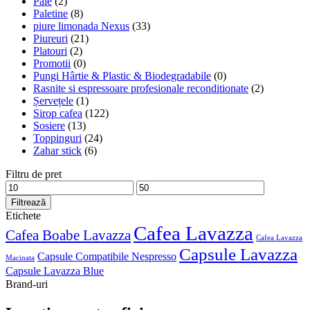
Paie
(2)
Paletine
(8)
piure limonada Nexus
(33)
Piureuri
(21)
Platouri
(2)
Promotii
(0)
Pungi Hârtie & Plastic & Biodegradabile
(0)
Rasnite si espressoare profesionale reconditionate
(2)
Șervețele
(1)
Sirop cafea
(122)
Sosiere
(13)
Toppinguri
(24)
Zahar stick
(6)
Filtru de pret
Preț
Preț
minim
maxim
Filtrează
Etichete
Cafea Lavazza
Cafea Boabe Lavazza
Cafea Lavazza
Capsule Lavazza
Capsule Compatibile Nespresso
Macinata
Capsule Lavazza Blue
Brand-uri