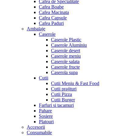
Cafea de Specialitate
Cafea Boabe
Cafea Macinata
Cafea Capsule
Cafea Paduri
Ambalaje
Caserole
Caserole Plastic
Caserole Aluminiu
Caserole desert
Caserole meniu
Caserole salata
Caserole fructe
Caserola supa
Cutii
Cutii Meniu & Fast Food
Cutii prajituri
Cutii Pizza
Cutii Burger
Farfuri si tacamuri
Pahare
Sosiere
Platouri
Accesorii
Consumabile