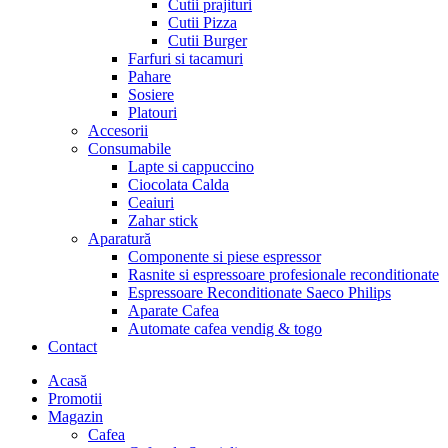
Cutii prajituri
Cutii Pizza
Cutii Burger
Farfuri si tacamuri
Pahare
Sosiere
Platouri
Accesorii
Consumabile
Lapte si cappuccino
Ciocolata Calda
Ceaiuri
Zahar stick
Aparatură
Componente si piese espressor
Rasnite si espressoare profesionale reconditionate
Espressoare Reconditionate Saeco Philips
Aparate Cafea
Automate cafea vendig & togo
Contact
Menu
Acasă
Promotii
Magazin
Cafea