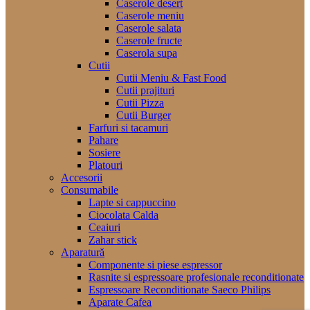
Caserole desert
Caserole meniu
Caserole salata
Caserole fructe
Caserola supa
Cutii
Cutii Meniu & Fast Food
Cutii prajituri
Cutii Pizza
Cutii Burger
Farfuri si tacamuri
Pahare
Sosiere
Platouri
Accesorii
Consumabile
Lapte si cappuccino
Ciocolata Calda
Ceaiuri
Zahar stick
Aparatură
Componente si piese espressor
Rasnite si espressoare profesionale reconditionate
Espressoare Reconditionate Saeco Philips
Aparate Cafea