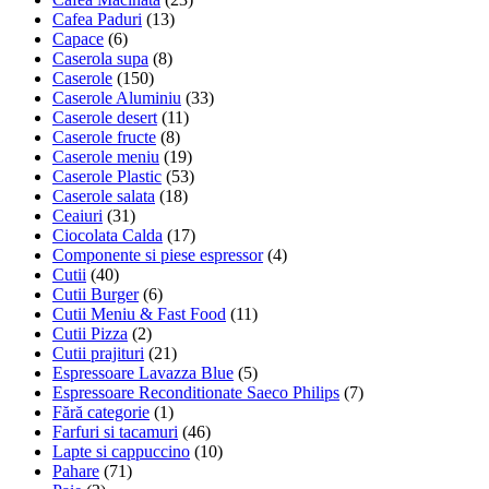
Cafea Paduri
(13)
Capace
(6)
Caserola supa
(8)
Caserole
(150)
Caserole Aluminiu
(33)
Caserole desert
(11)
Caserole fructe
(8)
Caserole meniu
(19)
Caserole Plastic
(53)
Caserole salata
(18)
Ceaiuri
(31)
Ciocolata Calda
(17)
Componente si piese espressor
(4)
Cutii
(40)
Cutii Burger
(6)
Cutii Meniu & Fast Food
(11)
Cutii Pizza
(2)
Cutii prajituri
(21)
Espressoare Lavazza Blue
(5)
Espressoare Reconditionate Saeco Philips
(7)
Fără categorie
(1)
Farfuri si tacamuri
(46)
Lapte si cappuccino
(10)
Pahare
(71)