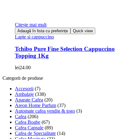
Citește mai mult
Adaugă în lista cu preferințe
Quick view
Lapte si cappuccino
Tchibo Pure Fine Selection Cappuccino
Topping 1Kg
lei
24.00
Categorii de produse
Accesorii
(7)
Ambalaje
(338)
Aparate Cafea
(20)
Areon Home Parfum
(37)
Automate cafea vendig & togo
(3)
Cafea
(206)
Cafea Boabe
(67)
Cafea Capsule
(89)
Cafea de Specialitate
(14)
Cafea Macinata
(23)