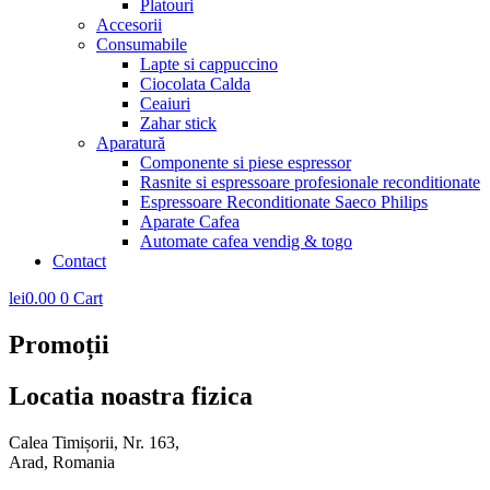
Platouri
Accesorii
Consumabile
Lapte si cappuccino
Ciocolata Calda
Ceaiuri
Zahar stick
Aparatură
Componente si piese espressor
Rasnite si espressoare profesionale reconditionate
Espressoare Reconditionate Saeco Philips
Aparate Cafea
Automate cafea vendig & togo
Contact
lei
0.00
0
Cart
Promoții
Locatia noastra fizica
Calea Timișorii, Nr. 163,
Arad, Romania