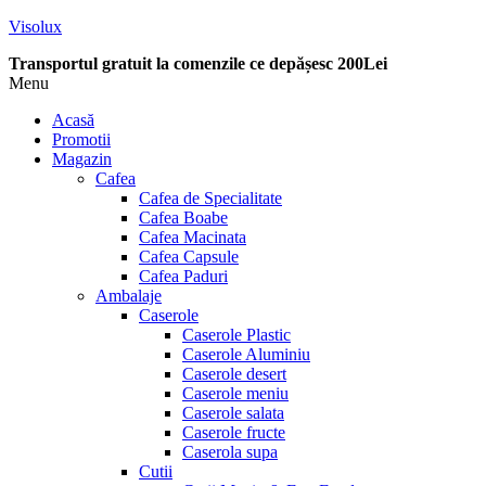
Visolux
Transportul gratuit la comenzile ce depășesc 200Lei
Menu
Acasă
Promotii
Magazin
Cafea
Cafea de Specialitate
Cafea Boabe
Cafea Macinata
Cafea Capsule
Cafea Paduri
Ambalaje
Caserole
Caserole Plastic
Caserole Aluminiu
Caserole desert
Caserole meniu
Caserole salata
Caserole fructe
Caserola supa
Cutii