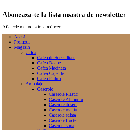
Aboneaza-te la lista noastra de newsletter
Afla cele mai noi stiri si reduceri
Acasă
Promotii
Magazin
Cafea
Cafea de Specialitate
Cafea Boabe
Cafea Macinata
Cafea Capsule
Cafea Paduri
Ambalaje
Caserole
Caserole Plastic
Caserole Aluminiu
Caserole desert
Caserole meniu
Caserole salata
Caserole fructe
Caserola supa