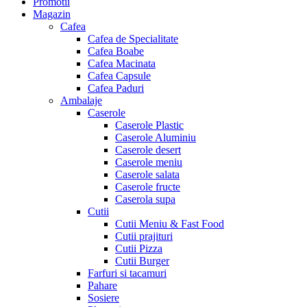
Promotii
Magazin
Cafea
Cafea de Specialitate
Cafea Boabe
Cafea Macinata
Cafea Capsule
Cafea Paduri
Ambalaje
Caserole
Caserole Plastic
Caserole Aluminiu
Caserole desert
Caserole meniu
Caserole salata
Caserole fructe
Caserola supa
Cutii
Cutii Meniu & Fast Food
Cutii prajituri
Cutii Pizza
Cutii Burger
Farfuri si tacamuri
Pahare
Sosiere