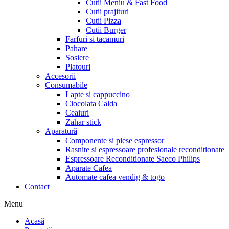
Cutii Meniu & Fast Food
Cutii prajituri
Cutii Pizza
Cutii Burger
Farfuri si tacamuri
Pahare
Sosiere
Platouri
Accesorii
Consumabile
Lapte si cappuccino
Ciocolata Calda
Ceaiuri
Zahar stick
Aparatură
Componente si piese espressor
Rasnite si espressoare profesionale reconditionate
Espressoare Reconditionate Saeco Philips
Aparate Cafea
Automate cafea vendig & togo
Contact
Menu
Acasă