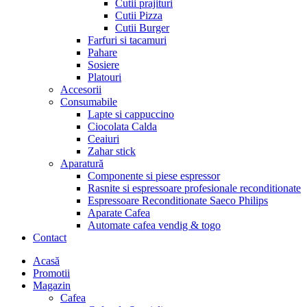
Cutii prajituri
Cutii Pizza
Cutii Burger
Farfuri si tacamuri
Pahare
Sosiere
Platouri
Accesorii
Consumabile
Lapte si cappuccino
Ciocolata Calda
Ceaiuri
Zahar stick
Aparatură
Componente si piese espressor
Rasnite si espressoare profesionale reconditionate
Espressoare Reconditionate Saeco Philips
Aparate Cafea
Automate cafea vendig & togo
Contact
Menu
Acasă
Promotii
Magazin
Cafea