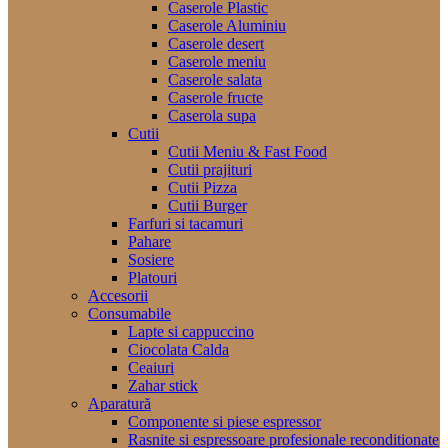
Caserole Plastic
Caserole Aluminiu
Caserole desert
Caserole meniu
Caserole salata
Caserole fructe
Caserola supa
Cutii
Cutii Meniu & Fast Food
Cutii prajituri
Cutii Pizza
Cutii Burger
Farfuri si tacamuri
Pahare
Sosiere
Platouri
Accesorii
Consumabile
Lapte si cappuccino
Ciocolata Calda
Ceaiuri
Zahar stick
Aparatură
Componente si piese espressor
Rasnite si espressoare profesionale reconditionate