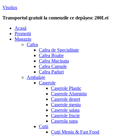
Visolux
Transportul gratuit la comenzile ce depășesc 200Lei
Menu
Acasă
Promotii
Magazin
Cafea
Cafea de Specialitate
Cafea Boabe
Cafea Macinata
Cafea Capsule
Cafea Paduri
Ambalaje
Caserole
Caserole Plastic
Caserole Aluminiu
Caserole desert
Caserole meniu
Caserole salata
Caserole fructe
Caserola supa
Cutii
Cutii Meniu & Fast Food