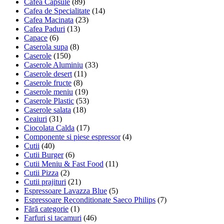
Cafea Capsule
(89)
Cafea de Specialitate
(14)
Cafea Macinata
(23)
Cafea Paduri
(13)
Capace
(6)
Caserola supa
(8)
Caserole
(150)
Caserole Aluminiu
(33)
Caserole desert
(11)
Caserole fructe
(8)
Caserole meniu
(19)
Caserole Plastic
(53)
Caserole salata
(18)
Ceaiuri
(31)
Ciocolata Calda
(17)
Componente si piese espressor
(4)
Cutii
(40)
Cutii Burger
(6)
Cutii Meniu & Fast Food
(11)
Cutii Pizza
(2)
Cutii prajituri
(21)
Espressoare Lavazza Blue
(5)
Espressoare Reconditionate Saeco Philips
(7)
Fără categorie
(1)
Farfuri si tacamuri
(46)