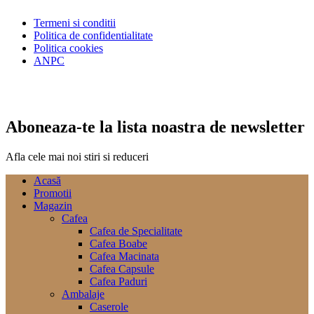
Termeni si conditii
Politica de confidentialitate
Politica cookies
ANPC
Aboneaza-te la lista noastra de newsletter
Afla cele mai noi stiri si reduceri
Acasă
Promotii
Magazin
Cafea
Cafea de Specialitate
Cafea Boabe
Cafea Macinata
Cafea Capsule
Cafea Paduri
Ambalaje
Caserole