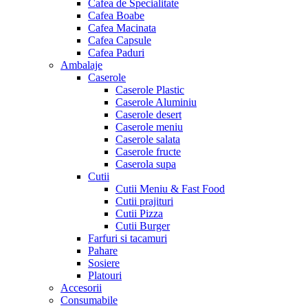
Cafea de Specialitate
Cafea Boabe
Cafea Macinata
Cafea Capsule
Cafea Paduri
Ambalaje
Caserole
Caserole Plastic
Caserole Aluminiu
Caserole desert
Caserole meniu
Caserole salata
Caserole fructe
Caserola supa
Cutii
Cutii Meniu & Fast Food
Cutii prajituri
Cutii Pizza
Cutii Burger
Farfuri si tacamuri
Pahare
Sosiere
Platouri
Accesorii
Consumabile