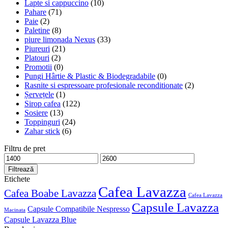
Lapte si cappuccino
(10)
Pahare
(71)
Paie
(2)
Paletine
(8)
piure limonada Nexus
(33)
Piureuri
(21)
Platouri
(2)
Promotii
(0)
Pungi Hârtie & Plastic & Biodegradabile
(0)
Rasnite si espressoare profesionale reconditionate
(2)
Șervețele
(1)
Sirop cafea
(122)
Sosiere
(13)
Toppinguri
(24)
Zahar stick
(6)
Filtru de pret
Preț
Preț
minim
maxim
Filtrează
Etichete
Cafea Lavazza
Cafea Boabe Lavazza
Cafea Lavazza
Capsule Lavazza
Capsule Compatibile Nespresso
Macinata
Capsule Lavazza Blue