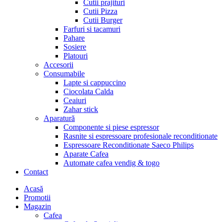
Cutii prajituri
Cutii Pizza
Cutii Burger
Farfuri si tacamuri
Pahare
Sosiere
Platouri
Accesorii
Consumabile
Lapte si cappuccino
Ciocolata Calda
Ceaiuri
Zahar stick
Aparatură
Componente si piese espressor
Rasnite si espressoare profesionale reconditionate
Espressoare Reconditionate Saeco Philips
Aparate Cafea
Automate cafea vendig & togo
Contact
Menu
Acasă
Promotii
Magazin
Cafea