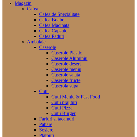
Magazin
Cafea
Cafea de Specialitate
Cafea Boabe
Cafea Macinata
Cafea Capsule
Cafea Paduri
Ambalaje
Caserole
Caserole Plastic
Caserole Aluminiu
Caserole desert
Caserole meniu
Caserole salata
Caserole fructe
Caserola supa
Cutii
Cutii Meniu & Fast Food
Cutii prajituri
Cutii Pizza
Cutii Burger
Farfuri si tacamuri
Pahare
Sosiere
Platouri