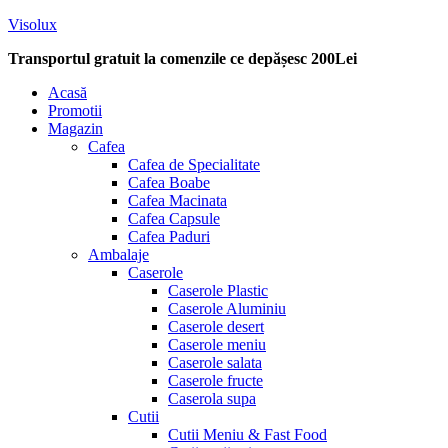
Visolux
Transportul gratuit la comenzile ce depășesc 200Lei
Menu
Acasă
Promotii
Magazin
Cafea
Cafea de Specialitate
Cafea Boabe
Cafea Macinata
Cafea Capsule
Cafea Paduri
Ambalaje
Caserole
Caserole Plastic
Caserole Aluminiu
Caserole desert
Caserole meniu
Caserole salata
Caserole fructe
Caserola supa
Cutii
Cutii Meniu & Fast Food