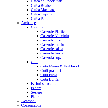
Cafea de Specialitate
Cafea Boabe
Cafea Macinata
Cafea Capsule
Cafea Paduri
Ambalaje
Caserole
Caserole Plastic
Caserole Aluminiu
Caserole desert
Caserole meniu
Caserole salata
Caserole fructe
Caserola supa
Cutii
Cutii Meniu & Fast Food
Cutii prajituri
Cutii Pizza
Cutii Burger
Farfuri si tacamuri
Pahare
Sosiere
Platouri
Accesorii
Consumabile