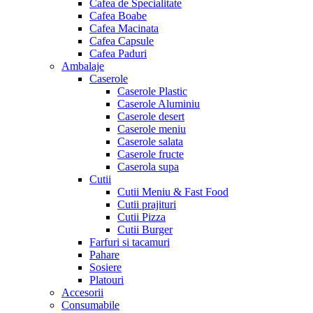
Cafea de Specialitate
Cafea Boabe
Cafea Macinata
Cafea Capsule
Cafea Paduri
Ambalaje
Caserole
Caserole Plastic
Caserole Aluminiu
Caserole desert
Caserole meniu
Caserole salata
Caserole fructe
Caserola supa
Cutii
Cutii Meniu & Fast Food
Cutii prajituri
Cutii Pizza
Cutii Burger
Farfuri si tacamuri
Pahare
Sosiere
Platouri
Accesorii
Consumabile