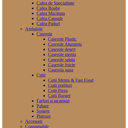
Cafea de Specialitate
Cafea Boabe
Cafea Macinata
Cafea Capsule
Cafea Paduri
Ambalaje
Caserole
Caserole Plastic
Caserole Aluminiu
Caserole desert
Caserole meniu
Caserole salata
Caserole fructe
Caserola supa
Cutii
Cutii Meniu & Fast Food
Cutii prajituri
Cutii Pizza
Cutii Burger
Farfuri si tacamuri
Pahare
Sosiere
Platouri
Accesorii
Consumabile