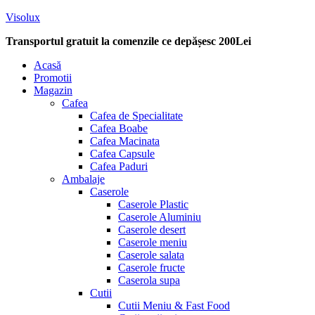
Visolux
Transportul gratuit la comenzile ce depășesc 200Lei
Menu
Acasă
Promotii
Magazin
Cafea
Cafea de Specialitate
Cafea Boabe
Cafea Macinata
Cafea Capsule
Cafea Paduri
Ambalaje
Caserole
Caserole Plastic
Caserole Aluminiu
Caserole desert
Caserole meniu
Caserole salata
Caserole fructe
Caserola supa
Cutii
Cutii Meniu & Fast Food