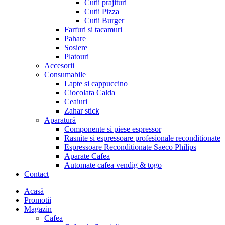
Cutii prajituri
Cutii Pizza
Cutii Burger
Farfuri si tacamuri
Pahare
Sosiere
Platouri
Accesorii
Consumabile
Lapte si cappuccino
Ciocolata Calda
Ceaiuri
Zahar stick
Aparatură
Componente si piese espressor
Rasnite si espressoare profesionale reconditionate
Espressoare Reconditionate Saeco Philips
Aparate Cafea
Automate cafea vendig & togo
Contact
Menu
Acasă
Promotii
Magazin
Cafea