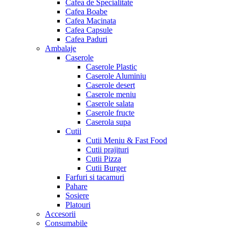
Cafea de Specialitate
Cafea Boabe
Cafea Macinata
Cafea Capsule
Cafea Paduri
Ambalaje
Caserole
Caserole Plastic
Caserole Aluminiu
Caserole desert
Caserole meniu
Caserole salata
Caserole fructe
Caserola supa
Cutii
Cutii Meniu & Fast Food
Cutii prajituri
Cutii Pizza
Cutii Burger
Farfuri si tacamuri
Pahare
Sosiere
Platouri
Accesorii
Consumabile