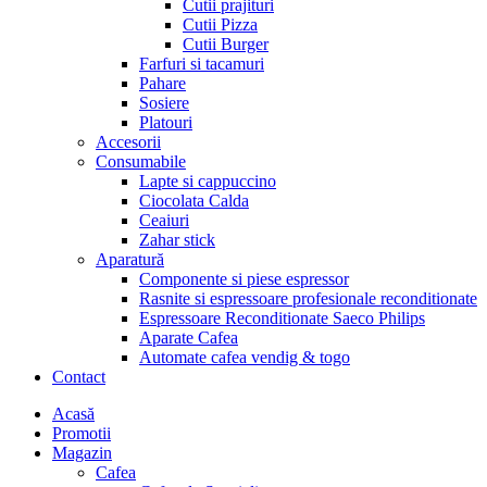
Cutii prajituri
Cutii Pizza
Cutii Burger
Farfuri si tacamuri
Pahare
Sosiere
Platouri
Accesorii
Consumabile
Lapte si cappuccino
Ciocolata Calda
Ceaiuri
Zahar stick
Aparatură
Componente si piese espressor
Rasnite si espressoare profesionale reconditionate
Espressoare Reconditionate Saeco Philips
Aparate Cafea
Automate cafea vendig & togo
Contact
Menu
Acasă
Promotii
Magazin
Cafea