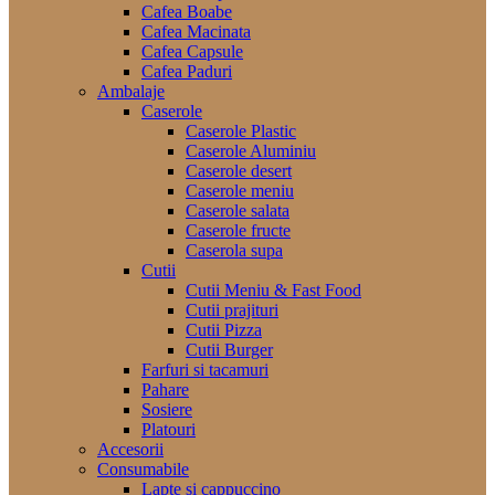
Cafea Boabe
Cafea Macinata
Cafea Capsule
Cafea Paduri
Ambalaje
Caserole
Caserole Plastic
Caserole Aluminiu
Caserole desert
Caserole meniu
Caserole salata
Caserole fructe
Caserola supa
Cutii
Cutii Meniu & Fast Food
Cutii prajituri
Cutii Pizza
Cutii Burger
Farfuri si tacamuri
Pahare
Sosiere
Platouri
Accesorii
Consumabile
Lapte si cappuccino