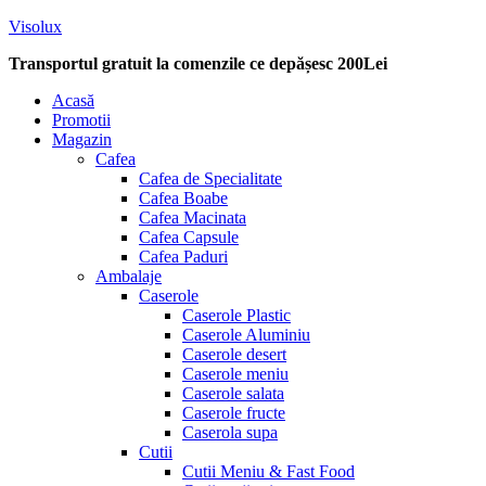
Visolux
Transportul gratuit la comenzile ce depășesc 200Lei
Menu
Acasă
Promotii
Magazin
Cafea
Cafea de Specialitate
Cafea Boabe
Cafea Macinata
Cafea Capsule
Cafea Paduri
Ambalaje
Caserole
Caserole Plastic
Caserole Aluminiu
Caserole desert
Caserole meniu
Caserole salata
Caserole fructe
Caserola supa
Cutii
Cutii Meniu & Fast Food