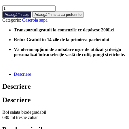
Cantitate
Bol
Adaugă în coș
Adaugă în lista cu preferințe
Supa
Categorie:
Caserola supa
Biodegradabil
Trestie
Transportul gratuit la comenzile ce depășesc 200Lei
de
Zahar
Retur Gratuit in 14 zile de la primirea pachetului
680ml,
100
Vă oferim opțiuni de ambalare ușor de utilizat și design
buc/cutie
personalizat într-o selecție vastă de cutii, pungi și etichete.
Descriere
Descriere
Descriere
Bol salata biodegradabil
680 ml trestie zahar