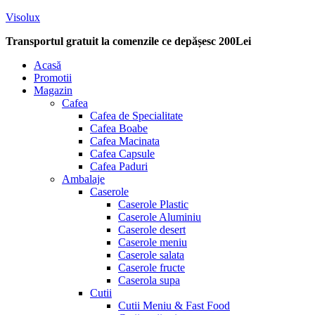
Visolux
Transportul gratuit la comenzile ce depășesc 200Lei
Menu
Acasă
Promotii
Magazin
Cafea
Cafea de Specialitate
Cafea Boabe
Cafea Macinata
Cafea Capsule
Cafea Paduri
Ambalaje
Caserole
Caserole Plastic
Caserole Aluminiu
Caserole desert
Caserole meniu
Caserole salata
Caserole fructe
Caserola supa
Cutii
Cutii Meniu & Fast Food