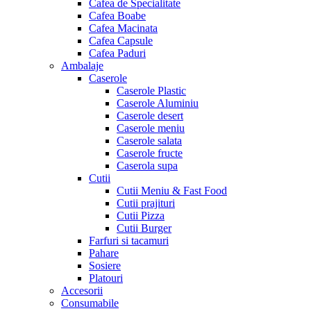
Cafea de Specialitate
Cafea Boabe
Cafea Macinata
Cafea Capsule
Cafea Paduri
Ambalaje
Caserole
Caserole Plastic
Caserole Aluminiu
Caserole desert
Caserole meniu
Caserole salata
Caserole fructe
Caserola supa
Cutii
Cutii Meniu & Fast Food
Cutii prajituri
Cutii Pizza
Cutii Burger
Farfuri si tacamuri
Pahare
Sosiere
Platouri
Accesorii
Consumabile