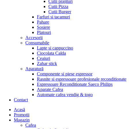
Cutii prajituri
Cutii Pizza
Cutii Burger
Farfuri si tacamuri
Pahare
Sosiere
Platouri
Accesorii
Consumabile
Lapte si cappuccino
Ciocolata Calda
Ceaiuri
Zahar stick
Aparatură
Componente si piese espressor
Rasnite si espressoare profesionale reconditionate
Espressoare Reconditionate Saeco Philips
Aparate Cafea
Automate cafea vendig & togo
Contact
Menu
Acasă
Promotii
Magazin
Cafea