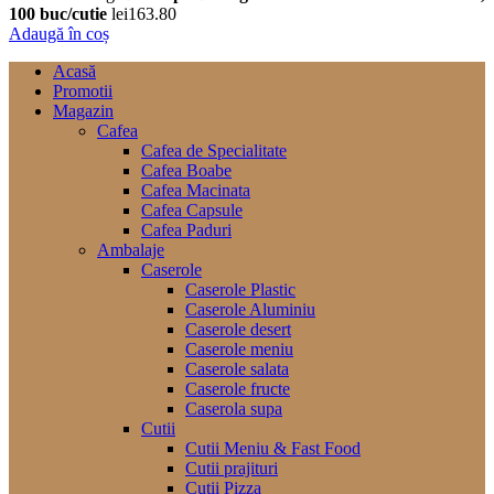
100 buc/cutie
lei
163.80
Adaugă în coș
Acasă
Promotii
Magazin
Cafea
Cafea de Specialitate
Cafea Boabe
Cafea Macinata
Cafea Capsule
Cafea Paduri
Ambalaje
Caserole
Caserole Plastic
Caserole Aluminiu
Caserole desert
Caserole meniu
Caserole salata
Caserole fructe
Caserola supa
Cutii
Cutii Meniu & Fast Food
Cutii prajituri
Cutii Pizza