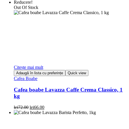
Reducere!
Out Of Stock
Citește mai mult
Adaugă în lista cu preferințe
Quick view
Cafea Boabe
Cafea boabe Lavazza Caffe Crema Classico, 1
kg
Prețul
Prețul
lei
72.00
lei
66.00
inițial
curent
a
este:
fost:
lei66.00.
lei72.00.