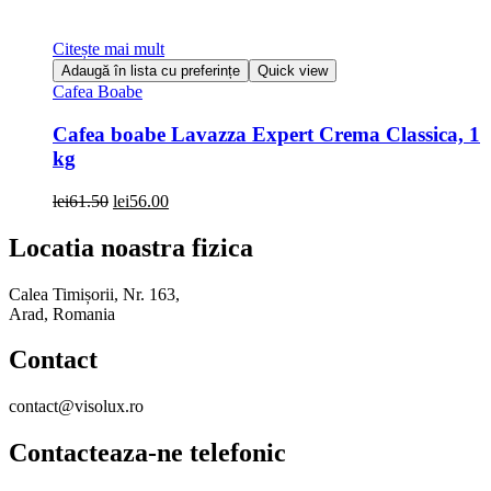
Citește mai mult
Adaugă în lista cu preferințe
Quick view
Cafea Boabe
Cafea boabe Lavazza Expert Crema Classica, 1
kg
Prețul
Prețul
lei
61.50
lei
56.00
inițial
curent
a
este:
Locatia noastra fizica
fost:
lei56.00.
lei61.50.
Calea Timișorii, Nr. 163,
Arad, Romania
Contact
contact@visolux.ro
Contacteaza-ne telefonic