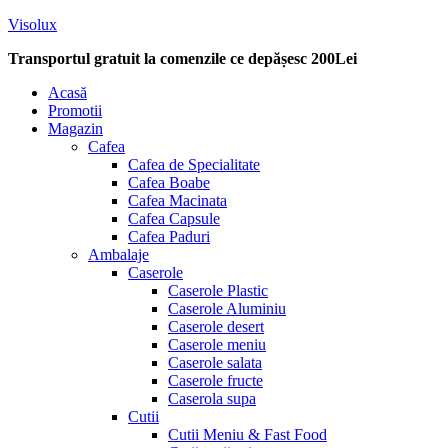
Visolux
Transportul gratuit la comenzile ce depășesc 200Lei
Menu
Acasă
Promotii
Magazin
Cafea
Cafea de Specialitate
Cafea Boabe
Cafea Macinata
Cafea Capsule
Cafea Paduri
Ambalaje
Caserole
Caserole Plastic
Caserole Aluminiu
Caserole desert
Caserole meniu
Caserole salata
Caserole fructe
Caserola supa
Cutii
Cutii Meniu & Fast Food