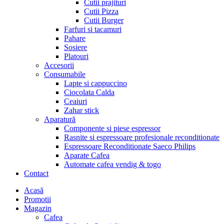
Cutii prajituri
Cutii Pizza
Cutii Burger
Farfuri si tacamuri
Pahare
Sosiere
Platouri
Accesorii
Consumabile
Lapte si cappuccino
Ciocolata Calda
Ceaiuri
Zahar stick
Aparatură
Componente si piese espressor
Rasnite si espressoare profesionale reconditionate
Espressoare Reconditionate Saeco Philips
Aparate Cafea
Automate cafea vendig & togo
Contact
Menu
Acasă
Promotii
Magazin
Cafea