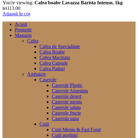
You're viewing:
Cafea boabe Lavazza Barista Intenso, 1kg
lei
113.00
Adaugă în coș
Acasă
Promotii
Magazin
Cafea
Cafea de Specialitate
Cafea Boabe
Cafea Macinata
Cafea Capsule
Cafea Paduri
Ambalaje
Caserole
Caserole Plastic
Caserole Aluminiu
Caserole desert
Caserole meniu
Caserole salata
Caserole fructe
Caserola supa
Cutii
Cutii Meniu & Fast Food
Cutii prajituri