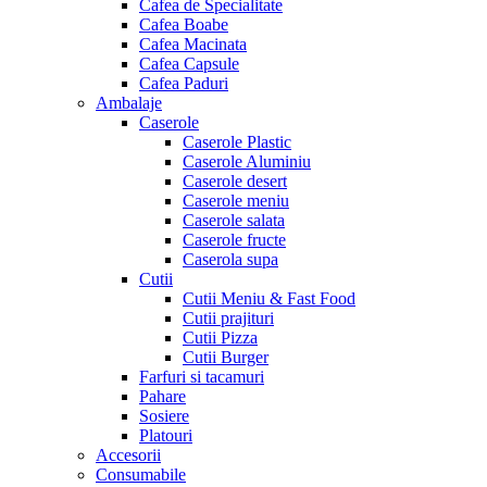
Cafea de Specialitate
Cafea Boabe
Cafea Macinata
Cafea Capsule
Cafea Paduri
Ambalaje
Caserole
Caserole Plastic
Caserole Aluminiu
Caserole desert
Caserole meniu
Caserole salata
Caserole fructe
Caserola supa
Cutii
Cutii Meniu & Fast Food
Cutii prajituri
Cutii Pizza
Cutii Burger
Farfuri si tacamuri
Pahare
Sosiere
Platouri
Accesorii
Consumabile