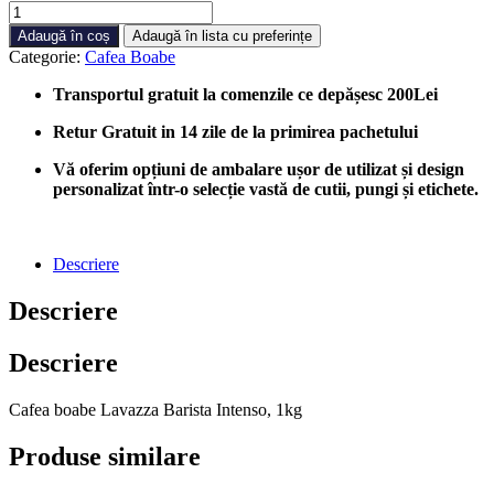
Cantitate
Cafea
Adaugă în coș
Adaugă în lista cu preferințe
boabe
Categorie:
Cafea Boabe
Lavazza
Barista
Transportul gratuit la comenzile ce depășesc 200Lei
Intenso,
1kg
Retur Gratuit in 14 zile de la primirea pachetului
Vă oferim opțiuni de ambalare ușor de utilizat și design
personalizat într-o selecție vastă de cutii, pungi și etichete.
Descriere
Descriere
Descriere
Cafea boabe Lavazza Barista Intenso, 1kg
Produse similare