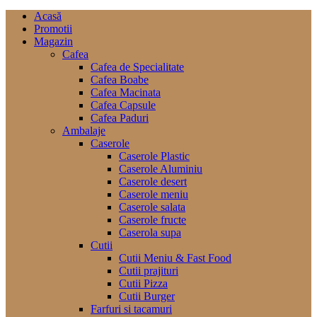
Acasă
Promotii
Magazin
Cafea
Cafea de Specialitate
Cafea Boabe
Cafea Macinata
Cafea Capsule
Cafea Paduri
Ambalaje
Caserole
Caserole Plastic
Caserole Aluminiu
Caserole desert
Caserole meniu
Caserole salata
Caserole fructe
Caserola supa
Cutii
Cutii Meniu & Fast Food
Cutii prajituri
Cutii Pizza
Cutii Burger
Farfuri si tacamuri