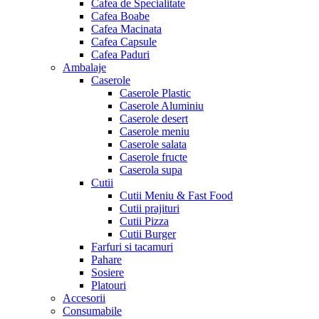
Cafea de Specialitate
Cafea Boabe
Cafea Macinata
Cafea Capsule
Cafea Paduri
Ambalaje
Caserole
Caserole Plastic
Caserole Aluminiu
Caserole desert
Caserole meniu
Caserole salata
Caserole fructe
Caserola supa
Cutii
Cutii Meniu & Fast Food
Cutii prajituri
Cutii Pizza
Cutii Burger
Farfuri si tacamuri
Pahare
Sosiere
Platouri
Accesorii
Consumabile