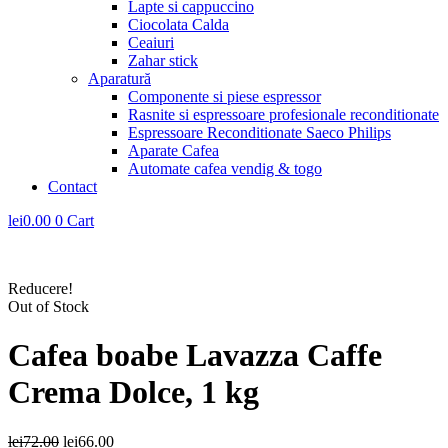
Lapte si cappuccino
Ciocolata Calda
Ceaiuri
Zahar stick
Aparatură
Componente si piese espressor
Rasnite si espressoare profesionale reconditionate
Espressoare Reconditionate Saeco Philips
Aparate Cafea
Automate cafea vendig & togo
Contact
lei
0.00
0
Cart
Reducere!
Out of Stock
Cafea boabe Lavazza Caffe
Crema Dolce, 1 kg
Prețul
Prețul
lei
72.00
lei
66.00