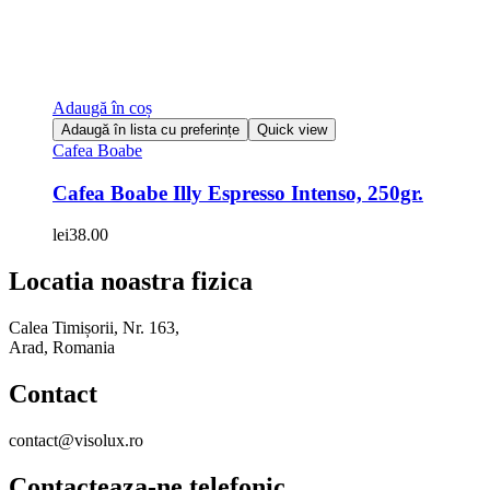
Adaugă în coș
Adaugă în lista cu preferințe
Quick view
Cafea Boabe
Cafea Boabe Illy Espresso Intenso, 250gr.
lei
38.00
Locatia noastra fizica
Calea Timișorii, Nr. 163,
Arad, Romania
Contact
contact@visolux.ro
Contacteaza-ne telefonic