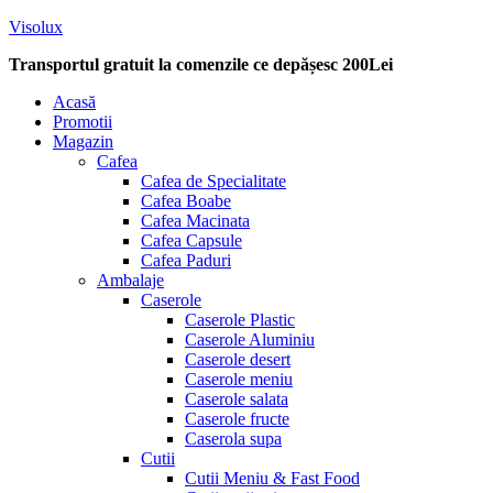
Visolux
Transportul gratuit la comenzile ce depășesc 200Lei
Menu
Acasă
Promotii
Magazin
Cafea
Cafea de Specialitate
Cafea Boabe
Cafea Macinata
Cafea Capsule
Cafea Paduri
Ambalaje
Caserole
Caserole Plastic
Caserole Aluminiu
Caserole desert
Caserole meniu
Caserole salata
Caserole fructe
Caserola supa
Cutii
Cutii Meniu & Fast Food