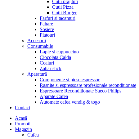
Cutii prajituri
Cutii Pizza
Cutii Burger
Farfuri si tacamuri
Pahare
Sosiere
Platouri
Accesorii
Consumabile
Lapte si cappuccino
Ciocolata Calda
Ceaiuri
Zahar stick
Aparatură
Componente si piese espressor
Rasnite si espressoare profesionale reconditionate
Espressoare Reconditionate Saeco Philips
Aparate Cafea
Automate cafea vendig & togo
Contact
Menu
Acasă
Promotii
Magazin
Cafea