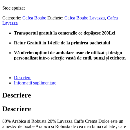
inițial
curent
Stoc epuizat
a
este:
fost:
lei66.00.
Categorie:
Cafea Boabe
Etichete:
Cafea Boabe Lavazza
,
Cafea
lei72.00.
Lavazza
Transportul gratuit la comenzile ce depășesc 200Lei
Retur Gratuit in 14 zile de la primirea pachetului
Vă oferim opțiuni de ambalare ușor de utilizat și design
personalizat într-o selecție vastă de cutii, pungi și etichete.
Descriere
Informații suplimentare
Descriere
Descriere
80% Arabica si Robusta 20% Lavazza Caffe Crema Dolce este un
amestec de boabe Arabica si Robusta de cea mai buna calitate , care