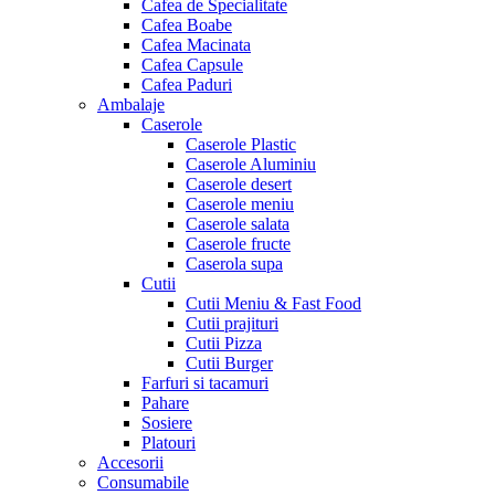
Cafea de Specialitate
Cafea Boabe
Cafea Macinata
Cafea Capsule
Cafea Paduri
Ambalaje
Caserole
Caserole Plastic
Caserole Aluminiu
Caserole desert
Caserole meniu
Caserole salata
Caserole fructe
Caserola supa
Cutii
Cutii Meniu & Fast Food
Cutii prajituri
Cutii Pizza
Cutii Burger
Farfuri si tacamuri
Pahare
Sosiere
Platouri
Accesorii
Consumabile