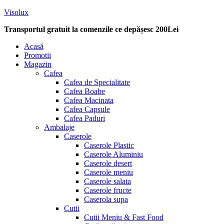
Visolux
Transportul gratuit la comenzile ce depășesc 200Lei
Menu
Acasă
Promotii
Magazin
Cafea
Cafea de Specialitate
Cafea Boabe
Cafea Macinata
Cafea Capsule
Cafea Paduri
Ambalaje
Caserole
Caserole Plastic
Caserole Aluminiu
Caserole desert
Caserole meniu
Caserole salata
Caserole fructe
Caserola supa
Cutii
Cutii Meniu & Fast Food