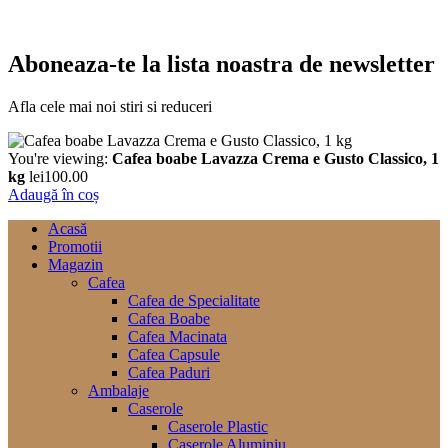
Aboneaza-te la lista noastra de newsletter
Afla cele mai noi stiri si reduceri
You're viewing:
Cafea boabe Lavazza Crema e Gusto Classico, 1
kg
lei
100.00
Adaugă în coș
Acasă
Promotii
Magazin
Cafea
Cafea de Specialitate
Cafea Boabe
Cafea Macinata
Cafea Capsule
Cafea Paduri
Ambalaje
Caserole
Caserole Plastic
Caserole Aluminiu