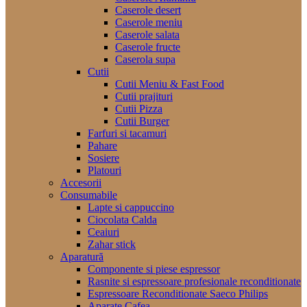
Caserole desert
Caserole meniu
Caserole salata
Caserole fructe
Caserola supa
Cutii
Cutii Meniu & Fast Food
Cutii prajituri
Cutii Pizza
Cutii Burger
Farfuri si tacamuri
Pahare
Sosiere
Platouri
Accesorii
Consumabile
Lapte si cappuccino
Ciocolata Calda
Ceaiuri
Zahar stick
Aparatură
Componente si piese espressor
Rasnite si espressoare profesionale reconditionate
Espressoare Reconditionate Saeco Philips
Aparate Cafea