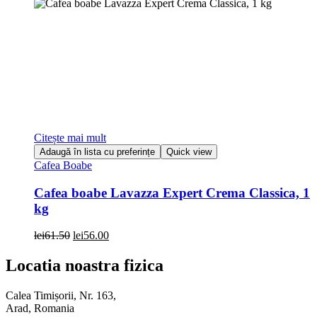
Citește mai mult
Adaugă în lista cu preferințe
Quick view
Cafea Boabe
Cafea boabe Lavazza Expert Crema Classica, 1
kg
Prețul
Prețul
lei
61.50
lei
56.00
inițial
curent
a
este:
Locatia noastra fizica
fost:
lei56.00.
lei61.50.
Calea Timișorii, Nr. 163,
Arad, Romania