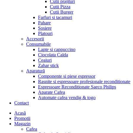
Cutii prajituri
Cutii Pizza
Cutii Burger
Farfuri si tacamuri
Pahare
Sosiere
Platouri
Accesorii
Consumabile
Lapte si cappuccino
Ciocolata Calda
Ceaiuri
Zahar stick
Aparatură
Componente si piese espressor
Rasnite si espressoare profesionale reconditionate
Espressoare Reconditionate Saeco Philips
Aparate Cafea
Automate cafea vendig & togo
Contact
Menu
Acasă
Promotii
Magazin
Cafea