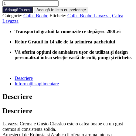
Cantitate
Cafea
Adaugă în coș
Adaugă în lista cu preferințe
boabe
Categorie:
Cafea Boabe
Etichete:
Cafea Boabe Lavazza
,
Cafea
Lavazza
Lavazza
Crema
e
Transportul gratuit la comenzile ce depășesc 200Lei
Gusto
Classico,
Retur Gratuit in 14 zile de la primirea pachetului
1
kg
Vă oferim opțiuni de ambalare ușor de utilizat și design
personalizat într-o selecție vastă de cutii, pungi și etichete.
Descriere
Informații suplimentare
Descriere
Descriere
Lavazza Crema e Gusto Classico este o cafea boabe cu un gust
cremos si consistenta solida.
Amestecul de Robusta si Arabica ii ofera o aroma intensa,