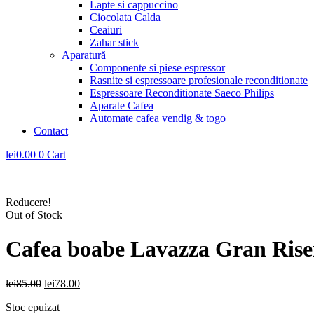
Lapte si cappuccino
Ciocolata Calda
Ceaiuri
Zahar stick
Aparatură
Componente si piese espressor
Rasnite si espressoare profesionale reconditionate
Espressoare Reconditionate Saeco Philips
Aparate Cafea
Automate cafea vendig & togo
Contact
lei
0.00
0
Cart
Reducere!
Out of Stock
Cafea boabe Lavazza Gran Rise
Prețul
Prețul
lei
85.00
lei
78.00
inițial
curent
Stoc epuizat
a
este: