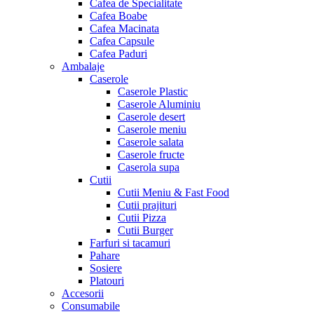
Cafea de Specialitate
Cafea Boabe
Cafea Macinata
Cafea Capsule
Cafea Paduri
Ambalaje
Caserole
Caserole Plastic
Caserole Aluminiu
Caserole desert
Caserole meniu
Caserole salata
Caserole fructe
Caserola supa
Cutii
Cutii Meniu & Fast Food
Cutii prajituri
Cutii Pizza
Cutii Burger
Farfuri si tacamuri
Pahare
Sosiere
Platouri
Accesorii
Consumabile