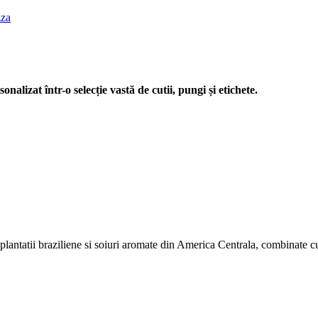
zza
nalizat într-o selecție vastă de cutii, pungi și etichete.
antatii braziliene si soiuri aromate din America Centrala, combinate cu