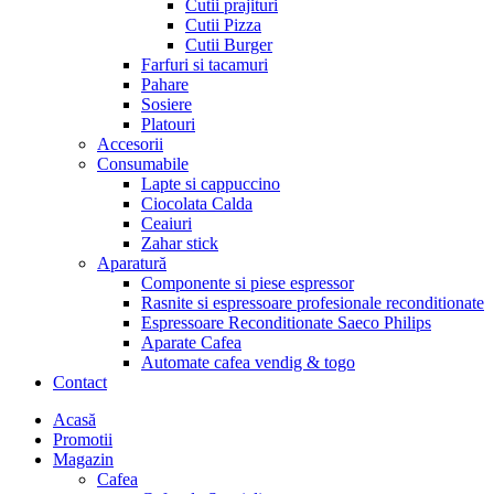
Cutii prajituri
Cutii Pizza
Cutii Burger
Farfuri si tacamuri
Pahare
Sosiere
Platouri
Accesorii
Consumabile
Lapte si cappuccino
Ciocolata Calda
Ceaiuri
Zahar stick
Aparatură
Componente si piese espressor
Rasnite si espressoare profesionale reconditionate
Espressoare Reconditionate Saeco Philips
Aparate Cafea
Automate cafea vendig & togo
Contact
Menu
Acasă
Promotii
Magazin
Cafea