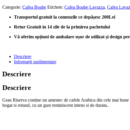
fost:
lei78.00.
Categorie:
Cafea Boabe
Etichete:
Cafea Boabe Lavazza
,
Cafea Lava
lei85.00.
Transportul gratuit la comenzile ce depășesc 200Lei
Retur Gratuit in 14 zile de la primirea pachetului
Vă oferim opțiuni de ambalare ușor de utilizat și design perso
Descriere
Informații suplimentare
Descriere
Descriere
Gran Riserva contine un amestec de cafele Arabica din cele mai bune pl
bogat si rotund, cu un gust reminiscent intens si de durata..