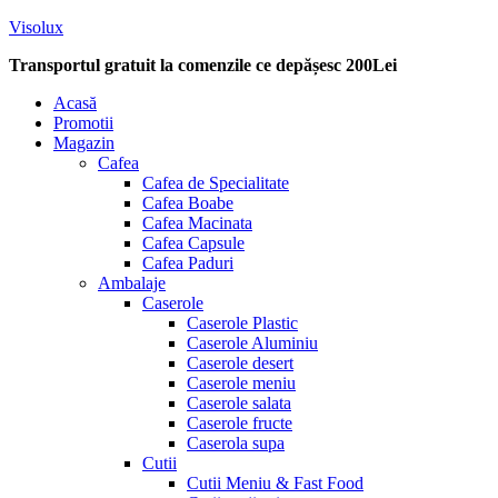
Visolux
Transportul gratuit la comenzile ce depășesc 200Lei
Menu
Acasă
Promotii
Magazin
Cafea
Cafea de Specialitate
Cafea Boabe
Cafea Macinata
Cafea Capsule
Cafea Paduri
Ambalaje
Caserole
Caserole Plastic
Caserole Aluminiu
Caserole desert
Caserole meniu
Caserole salata
Caserole fructe
Caserola supa
Cutii
Cutii Meniu & Fast Food