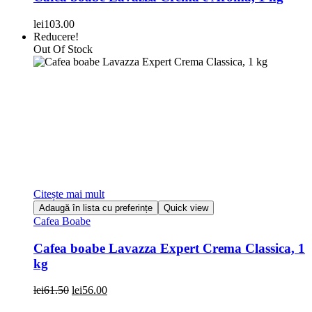
lei
103.00
Reducere!
Out Of Stock
Citește mai mult
Adaugă în lista cu preferințe
Quick view
Cafea Boabe
Cafea boabe Lavazza Expert Crema Classica, 1
kg
Prețul
Prețul
lei
61.50
lei
56.00
inițial
curent