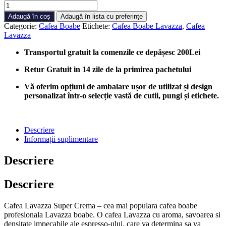
Cantitate
Cafea
Adaugă în coș
Adaugă în lista cu preferințe
boabe
Categorie:
Cafea Boabe
Etichete:
Cafea Boabe Lavazza
,
Cafea
Lavazza
Lavazza
Super
Crema,
Transportul gratuit la comenzile ce depășesc 200Lei
1
kg
Retur Gratuit in 14 zile de la primirea pachetului
Vă oferim opțiuni de ambalare ușor de utilizat și design
personalizat într-o selecție vastă de cutii, pungi și etichete.
Descriere
Informații suplimentare
Descriere
Descriere
Cafea Lavazza Super Crema – cea mai populara cafea boabe
profesionala Lavazza boabe. O cafea Lavazza cu aroma, savoarea si
densitate impecabile ale espresso-ului, care va determina sa va