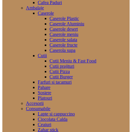
Cafea Paduri
Ambalaje
Caserole
Caserole Plastic
Caserole Aluminiu
Caserole desert
Caserole meniu
Caserole salata
Caserole fructe
Caserola supa
Cutii
Cutii Meniu & Fast Food
Cutii prajituri
Cutii Pizza
Cutii Burger
Farfuri si tacamuri
Pahare
Sosiere
Platouri
Accesorii
Consumabile
Lapte si cappuccino
Ciocolata Calda
Ceaiuri
Zahar stick