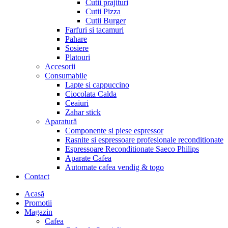
Cutii prajituri
Cutii Pizza
Cutii Burger
Farfuri si tacamuri
Pahare
Sosiere
Platouri
Accesorii
Consumabile
Lapte si cappuccino
Ciocolata Calda
Ceaiuri
Zahar stick
Aparatură
Componente si piese espressor
Rasnite si espressoare profesionale reconditionate
Espressoare Reconditionate Saeco Philips
Aparate Cafea
Automate cafea vendig & togo
Contact
Menu
Acasă
Promotii
Magazin
Cafea