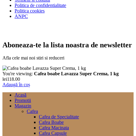
Politica de confidentialitate
Politica cookies
ANPC
Aboneaza-te la lista noastra de newsletter
Afla cele mai noi stiri si reduceri
You're viewing:
Cafea boabe Lavazza Super Crema, 1 kg
lei
118.00
Adaugă în coș
Acasă
Promotii
Magazin
Cafea
Cafea de Specialitate
Cafea Boabe
Cafea Macinata
Cafea Capsule