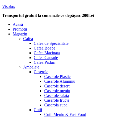
Visolux
Transportul gratuit la comenzile ce depășesc 200Lei
Menu
Acasă
Promotii
Magazin
Cafea
Cafea de Specialitate
Cafea Boabe
Cafea Macinata
Cafea Capsule
Cafea Paduri
Ambalaje
Caserole
Caserole Plastic
Caserole Aluminiu
Caserole desert
Caserole meniu
Caserole salata
Caserole fructe
Caserola supa
Cutii
Cutii Meniu & Fast Food