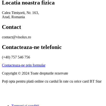
a
este:
Locatia noastra fizica
fost:
lei56.00.
lei61.50.
Calea Timișorii, Nr. 163,
Arad, Romania
Contact
contact@visolux.ro
Contacteaza-ne telefonic
(+40) 757 546 756
Contacteaza-ne prin formular
Copyright © 2024 Toate drepturile rezervate
Poți opta pentru plată online cu cardul în rate cu orice card BT Star
Termeni si conditii