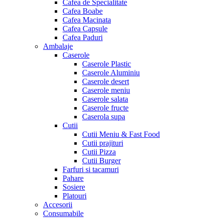
Cafea de Specialitate
Cafea Boabe
Cafea Macinata
Cafea Capsule
Cafea Paduri
Ambalaje
Caserole
Caserole Plastic
Caserole Aluminiu
Caserole desert
Caserole meniu
Caserole salata
Caserole fructe
Caserola supa
Cutii
Cutii Meniu & Fast Food
Cutii prajituri
Cutii Pizza
Cutii Burger
Farfuri si tacamuri
Pahare
Sosiere
Platouri
Accesorii
Consumabile