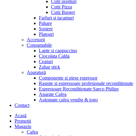
Cutii prajituri
Cutii Pizza
Cutii Burger
Farfuri si tacamuri
Pahare
Sosiere
Platouri
Accesorii
Consumabile
Lapte si cappuccino
Ciocolata Calda
Ceaiuri
Zahar stick
Aparatură
Componente si piese espressor
Rasnite si espressoare profesionale reconditionate
Espressoare Reconditionate Saeco Philips
Aparate Cafea
Automate cafea vendig & togo
Contact
Menu
Acasă
Promotii
Magazin
Cafea