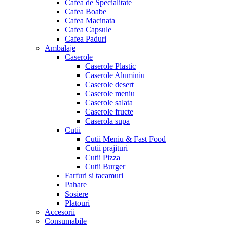
Cafea de Specialitate
Cafea Boabe
Cafea Macinata
Cafea Capsule
Cafea Paduri
Ambalaje
Caserole
Caserole Plastic
Caserole Aluminiu
Caserole desert
Caserole meniu
Caserole salata
Caserole fructe
Caserola supa
Cutii
Cutii Meniu & Fast Food
Cutii prajituri
Cutii Pizza
Cutii Burger
Farfuri si tacamuri
Pahare
Sosiere
Platouri
Accesorii
Consumabile