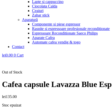
Lapte si cappuccino
Ciocolata Calda
Ceaiuri
Zahar stick
Aparatură
Componente si piese espressor
Rasnite si espressoare profesionale reconditionate
Espressoare Reconditionate Saeco Philips
Aparate Cafea
Automate cafea vendig & togo
Contact
lei
0.00
0
Cart
Out of Stock
Cafea capsule Lavazza Blue Esp
lei
135.00
Stoc epuizat