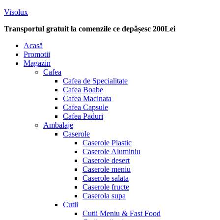
Visolux
Transportul gratuit la comenzile ce depășesc 200Lei
Menu
Acasă
Promotii
Magazin
Cafea
Cafea de Specialitate
Cafea Boabe
Cafea Macinata
Cafea Capsule
Cafea Paduri
Ambalaje
Caserole
Caserole Plastic
Caserole Aluminiu
Caserole desert
Caserole meniu
Caserole salata
Caserole fructe
Caserola supa
Cutii
Cutii Meniu & Fast Food