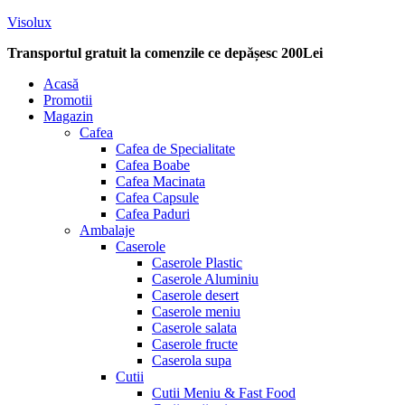
Visolux
Transportul gratuit la comenzile ce depășesc 200Lei
Menu
Acasă
Promotii
Magazin
Cafea
Cafea de Specialitate
Cafea Boabe
Cafea Macinata
Cafea Capsule
Cafea Paduri
Ambalaje
Caserole
Caserole Plastic
Caserole Aluminiu
Caserole desert
Caserole meniu
Caserole salata
Caserole fructe
Caserola supa
Cutii
Cutii Meniu & Fast Food