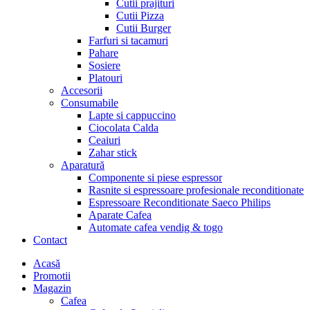
Cutii prajituri
Cutii Pizza
Cutii Burger
Farfuri si tacamuri
Pahare
Sosiere
Platouri
Accesorii
Consumabile
Lapte si cappuccino
Ciocolata Calda
Ceaiuri
Zahar stick
Aparatură
Componente si piese espressor
Rasnite si espressoare profesionale reconditionate
Espressoare Reconditionate Saeco Philips
Aparate Cafea
Automate cafea vendig & togo
Contact
Menu
Acasă
Promotii
Magazin
Cafea