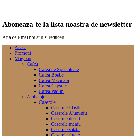
Aboneaza-te la lista noastra de newsletter
Afla cele mai noi stiri si reduceri
Acasă
Promotii
Magazin
Cafea
Cafea de Specialitate
Cafea Boabe
Cafea Macinata
Cafea Capsule
Cafea Paduri
Ambalaje
Caserole
Caserole Plastic
Caserole Aluminiu
Caserole desert
Caserole meniu
Caserole salata
Caserole fructe