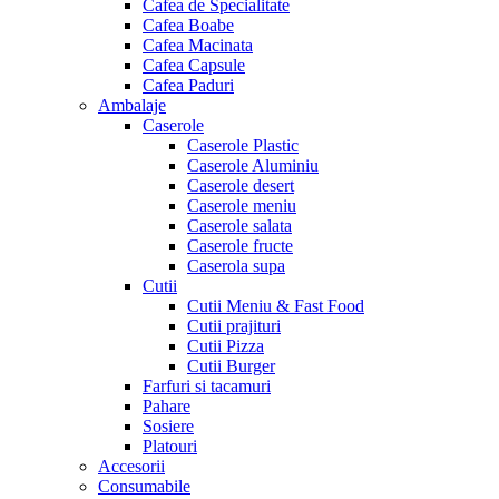
Cafea de Specialitate
Cafea Boabe
Cafea Macinata
Cafea Capsule
Cafea Paduri
Ambalaje
Caserole
Caserole Plastic
Caserole Aluminiu
Caserole desert
Caserole meniu
Caserole salata
Caserole fructe
Caserola supa
Cutii
Cutii Meniu & Fast Food
Cutii prajituri
Cutii Pizza
Cutii Burger
Farfuri si tacamuri
Pahare
Sosiere
Platouri
Accesorii
Consumabile