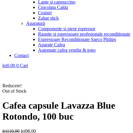
Lapte si cappuccino
Ciocolata Calda
Ceaiuri
Zahar stick
Aparatură
Componente si piese espressor
Rasnite si espressoare profesionale reconditionate
Espressoare Reconditionate Saeco Philips
Aparate Cafea
Automate cafea vendig & togo
Contact
lei
0.00
0
Cart
Reducere!
Out of Stock
Cafea capsule Lavazza Blue
Rotondo, 100 buc
Prețul
Prețul
lei
110.00
lei
98.00