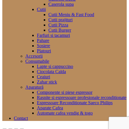
Caserola supa
Cutii
Cutii Meniu & Fast Food
Cutii prajituri
Cutii Pizza
Cutii Burger
Farfuri si tacamuri
Pahare
Sosiere
Platouri
Accesorii
Consumabile
Lapte si cappuccino
Ciocolata Calda
Ceaiuri
Zahar stick
Aparatură
Componente si piese espressor
Rasnite si espressoare profesionale reconditionate
Espressoare Reconditionate Saeco Philips
Aparate Cafea
Automate cafea vendig & togo
Contact