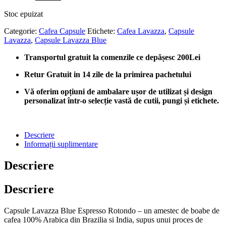
inițial
curent
Stoc epuizat
a
este:
fost:
lei98.00.
Categorie:
Cafea Capsule
Etichete:
Cafea Lavazza
,
Capsule
lei110.00.
Lavazza
,
Capsule Lavazza Blue
Transportul gratuit la comenzile ce depășesc 200Lei
Retur Gratuit in 14 zile de la primirea pachetului
Vă oferim opțiuni de ambalare ușor de utilizat și design
personalizat într-o selecție vastă de cutii, pungi și etichete.
Descriere
Informații suplimentare
Descriere
Descriere
Capsule Lavazza Blue Espresso Rotondo – un amestec de boabe de
cafea 100% Arabica din Brazilia si India, supus unui proces de