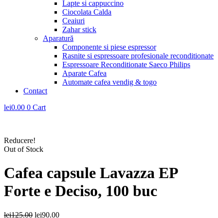
Lapte si cappuccino
Ciocolata Calda
Ceaiuri
Zahar stick
Aparatură
Componente si piese espressor
Rasnite si espressoare profesionale reconditionate
Espressoare Reconditionate Saeco Philips
Aparate Cafea
Automate cafea vendig & togo
Contact
lei
0.00
0
Cart
Reducere!
Out of Stock
Cafea capsule Lavazza EP
Forte e Deciso, 100 buc
Prețul
Prețul
lei
125.00
lei
90.00