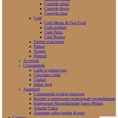
Caserole salata
Caserole fructe
Caserola supa
Cutii
Cutii Meniu & Fast Food
Cutii prajituri
Cutii Pizza
Cutii Burger
Farfuri si tacamuri
Pahare
Sosiere
Platouri
Accesorii
Consumabile
Lapte si cappuccino
Ciocolata Calda
Ceaiuri
Zahar stick
Aparatură
Componente si piese espressor
Rasnite si espressoare profesionale reconditionate
Espressoare Reconditionate Saeco Philips
Aparate Cafea
Automate cafea vendig & togo
Contact