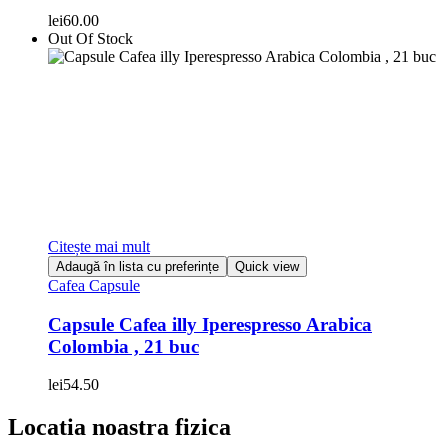
lei
60.00
Out Of Stock
Citește mai mult
Adaugă în lista cu preferințe
Quick view
Cafea Capsule
Capsule Cafea illy Iperespresso Arabica
Colombia , 21 buc
lei
54.50
Locatia noastra fizica