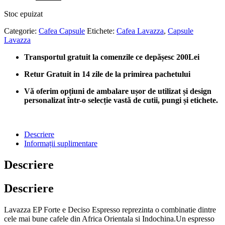
inițial
curent
Stoc epuizat
a
este:
fost:
lei90.00.
Categorie:
Cafea Capsule
Etichete:
Cafea Lavazza
,
Capsule
lei125.00.
Lavazza
Transportul gratuit la comenzile ce depășesc 200Lei
Retur Gratuit in 14 zile de la primirea pachetului
Vă oferim opțiuni de ambalare ușor de utilizat și design
personalizat într-o selecție vastă de cutii, pungi și etichete.
Descriere
Informații suplimentare
Descriere
Descriere
Lavazza EP Forte e Deciso Espresso reprezinta o combinatie dintre
cele mai bune cafele din Africa Orientala si Indochina.Un espresso