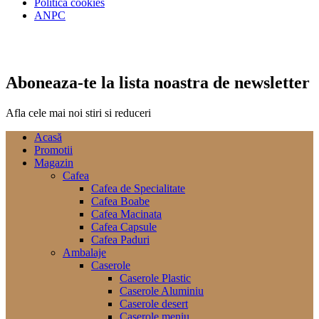
Politica cookies
ANPC
Aboneaza-te la lista noastra de newsletter
Afla cele mai noi stiri si reduceri
Acasă
Promotii
Magazin
Cafea
Cafea de Specialitate
Cafea Boabe
Cafea Macinata
Cafea Capsule
Cafea Paduri
Ambalaje
Caserole
Caserole Plastic
Caserole Aluminiu
Caserole desert
Caserole meniu