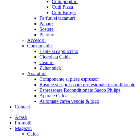
Cutii prajituri
Cutii Pizza
Cutii Burger
Farfuri si tacamuri
Pahare
Sosiere
Platouri
Accesorii
Consumabile
Lapte si cappuccino
Ciocolata Calda
Ceaiuri
Zahar stick
Aparatură
Componente si piese espressor
Rasnite si espressoare profesionale reconditionate
Espressoare Reconditionate Saeco Philips
Aparate Cafea
Automate cafea vendig & togo
Contact
Menu
Acasă
Promotii
Magazin
Cafea