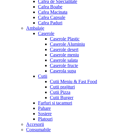
Cafea de Specialitate
Cafea Boabe
Cafea Macinata
Cafea Capsule
Cafea Paduri
Ambalaje
Caserole
Caserole Plastic
Caserole Aluminiu
Caserole desert
Caserole meniu
Caserole salata
Caserole fructe
Caserola supa
Cutii
Cutii Meniu & Fast Food
Cutii prajituri
Cutii Pizza
Cutii Burger
Farfuri si tacamuri
Pahare
Sosiere
Platouri
Accesorii
Consumabile