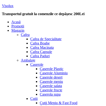
Visolux
Transportul gratuit la comenzile ce depășesc 200Lei
Menu
Acasă
Promotii
Magazin
Cafea
Cafea de Specialitate
Cafea Boabe
Cafea Macinata
Cafea Capsule
Cafea Paduri
Ambalaje
Caserole
Caserole Plastic
Caserole Aluminiu
Caserole desert
Caserole meniu
Caserole salata
Caserole fructe
Caserola supa
Cutii
Cutii Meniu & Fast Food