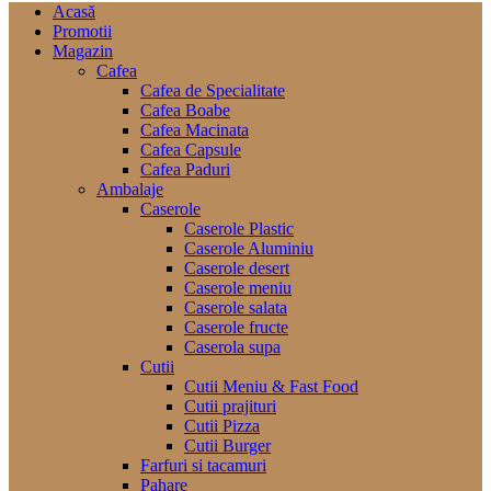
Acasă
Promotii
Magazin
Cafea
Cafea de Specialitate
Cafea Boabe
Cafea Macinata
Cafea Capsule
Cafea Paduri
Ambalaje
Caserole
Caserole Plastic
Caserole Aluminiu
Caserole desert
Caserole meniu
Caserole salata
Caserole fructe
Caserola supa
Cutii
Cutii Meniu & Fast Food
Cutii prajituri
Cutii Pizza
Cutii Burger
Farfuri si tacamuri
Pahare