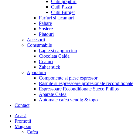
Cutii prajituri
Cutii Pizza
Cutii Burger
Farfuri si tacamuri
Pahare
Sosiere
Platouri
Accesorii
Consumabile
Lapte si cappuccino
Ciocolata Calda
Ceaiuri
Zahar stick
Aparatură
Componente si piese espressor
Rasnite si espressoare profesionale reconditionate
Espressoare Reconditionate Saeco Philips
Aparate Cafea
Automate cafea vendig & togo
Contact
Menu
Acasă
Promotii
Magazin
Cafea