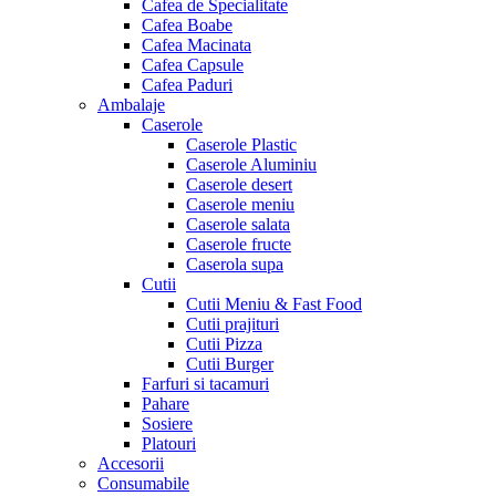
Cafea de Specialitate
Cafea Boabe
Cafea Macinata
Cafea Capsule
Cafea Paduri
Ambalaje
Caserole
Caserole Plastic
Caserole Aluminiu
Caserole desert
Caserole meniu
Caserole salata
Caserole fructe
Caserola supa
Cutii
Cutii Meniu & Fast Food
Cutii prajituri
Cutii Pizza
Cutii Burger
Farfuri si tacamuri
Pahare
Sosiere
Platouri
Accesorii
Consumabile