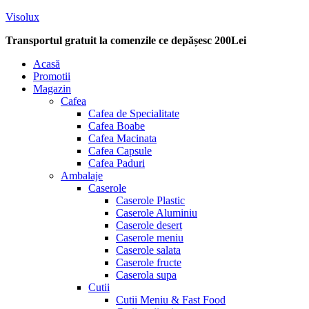
Visolux
Transportul gratuit la comenzile ce depășesc 200Lei
Menu
Acasă
Promotii
Magazin
Cafea
Cafea de Specialitate
Cafea Boabe
Cafea Macinata
Cafea Capsule
Cafea Paduri
Ambalaje
Caserole
Caserole Plastic
Caserole Aluminiu
Caserole desert
Caserole meniu
Caserole salata
Caserole fructe
Caserola supa
Cutii
Cutii Meniu & Fast Food