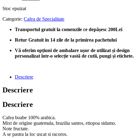
inițial
curent
Stoc epuizat
a
este:
fost:
lei110.00.
Categorie:
Cafea de Specialitate
lei150.00.
Transportul gratuit la comenzile ce depășesc 200Lei
Retur Gratuit in 14 zile de la primirea pachetului
Vă oferim opțiuni de ambalare ușor de utilizat și design
personalizat într-o selecție vastă de cutii, pungi și etichete.
Descriere
Descriere
Descriere
Cafea boabe 100% arabica.
Mixt de origine guatemala, brazilia santos, etiopoa sidamo.
Note fructate.
A se pastra la loc uscat si racoros.