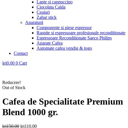
Lapte si cappuccino
Ciocolata Calda
Ceaiuri
Zahar stick
Aparatură
Componente si piese espressor
Rasnite si espressoare profesionale reconditionate
Espressoare Reconditionate Saeco Philips
Aparate Cafea
Automate cafea vendig & togo
Contact
lei
0.00
0
Cart
Reducere!
Out of Stock
Cafea de Specialitate Premium
Blend 1000 gr.
Prețul
Prețul
lei
150.00
lei
110.00