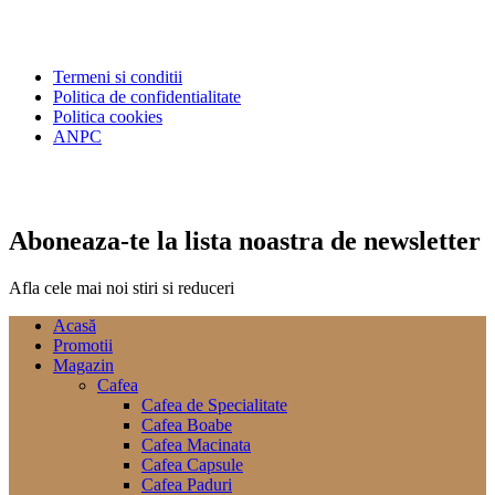
Termeni si conditii
Politica de confidentialitate
Politica cookies
ANPC
Aboneaza-te la lista noastra de newsletter
Afla cele mai noi stiri si reduceri
Acasă
Promotii
Magazin
Cafea
Cafea de Specialitate
Cafea Boabe
Cafea Macinata
Cafea Capsule
Cafea Paduri