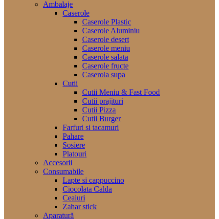
Ambalaje
Caserole
Caserole Plastic
Caserole Aluminiu
Caserole desert
Caserole meniu
Caserole salata
Caserole fructe
Caserola supa
Cutii
Cutii Meniu & Fast Food
Cutii prajituri
Cutii Pizza
Cutii Burger
Farfuri si tacamuri
Pahare
Sosiere
Platouri
Accesorii
Consumabile
Lapte si cappuccino
Ciocolata Calda
Ceaiuri
Zahar stick
Aparatură