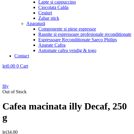
Lapte si cappuccino
Ciocolata Calda
Ceaiuri
Zahar stick
Aparatură
Componente si piese espressor
Rasnite si espressoare profesionale reconditionate
Espressoare Reconditionate Saeco Philips
Aparate Cafea
Automate cafea vendig & togo
Contact
lei
0.00
0
Cart
Illy
Out of Stock
Cafea macinata illy Decaf, 250
g
lei
34.00