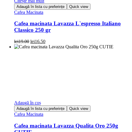
Citește mai mult
Adaugă în lista cu preferințe
Quick view
Cafea Macinata
Cafea macinata Lavazza L`espresso Italiano
Classico 250 gr
Prețul
Prețul
lei
19.00
lei
16.50
inițial
curent
a
este:
fost:
lei16.50.
lei19.00.
Adaugă în coș
Adaugă în lista cu preferințe
Quick view
Cafea Macinata
Cafea macinata Lavazza Qualita Oro 250g