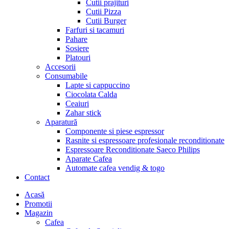
Cutii prajituri
Cutii Pizza
Cutii Burger
Farfuri si tacamuri
Pahare
Sosiere
Platouri
Accesorii
Consumabile
Lapte si cappuccino
Ciocolata Calda
Ceaiuri
Zahar stick
Aparatură
Componente si piese espressor
Rasnite si espressoare profesionale reconditionate
Espressoare Reconditionate Saeco Philips
Aparate Cafea
Automate cafea vendig & togo
Contact
Menu
Acasă
Promotii
Magazin
Cafea