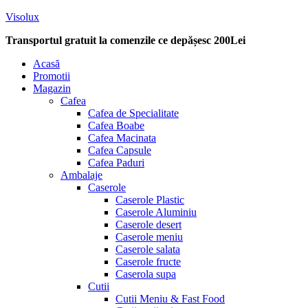
Visolux
Transportul gratuit la comenzile ce depășesc 200Lei
Menu
Acasă
Promotii
Magazin
Cafea
Cafea de Specialitate
Cafea Boabe
Cafea Macinata
Cafea Capsule
Cafea Paduri
Ambalaje
Caserole
Caserole Plastic
Caserole Aluminiu
Caserole desert
Caserole meniu
Caserole salata
Caserole fructe
Caserola supa
Cutii
Cutii Meniu & Fast Food