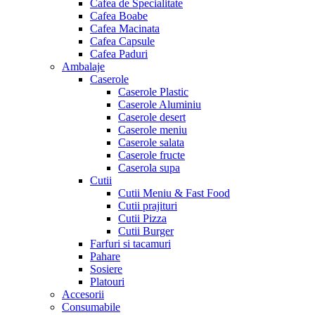
Cafea de Specialitate
Cafea Boabe
Cafea Macinata
Cafea Capsule
Cafea Paduri
Ambalaje
Caserole
Caserole Plastic
Caserole Aluminiu
Caserole desert
Caserole meniu
Caserole salata
Caserole fructe
Caserola supa
Cutii
Cutii Meniu & Fast Food
Cutii prajituri
Cutii Pizza
Cutii Burger
Farfuri si tacamuri
Pahare
Sosiere
Platouri
Accesorii
Consumabile