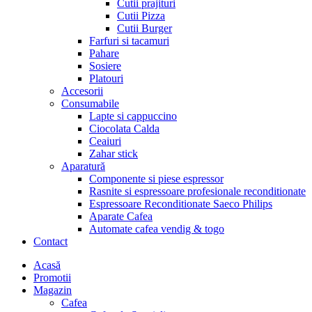
Cutii prajituri
Cutii Pizza
Cutii Burger
Farfuri si tacamuri
Pahare
Sosiere
Platouri
Accesorii
Consumabile
Lapte si cappuccino
Ciocolata Calda
Ceaiuri
Zahar stick
Aparatură
Componente si piese espressor
Rasnite si espressoare profesionale reconditionate
Espressoare Reconditionate Saeco Philips
Aparate Cafea
Automate cafea vendig & togo
Contact
Menu
Acasă
Promotii
Magazin
Cafea