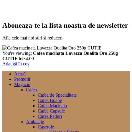
Aboneaza-te la lista noastra de newsletter
Afla cele mai noi stiri si reduceri
You're viewing:
Cafea macinata Lavazza Qualita Oro 250g
CUTIE
lei
34.00
Adaugă în coș
Acasă
Promotii
Magazin
Cafea
Cafea de Specialitate
Cafea Boabe
Cafea Macinata
Cafea Capsule
Cafea Paduri
Ambalaje
Caserole