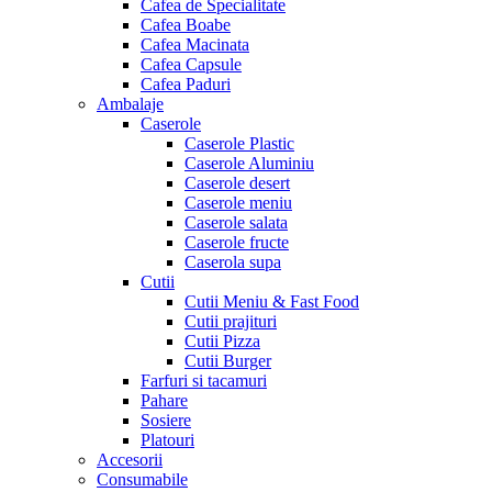
Cafea de Specialitate
Cafea Boabe
Cafea Macinata
Cafea Capsule
Cafea Paduri
Ambalaje
Caserole
Caserole Plastic
Caserole Aluminiu
Caserole desert
Caserole meniu
Caserole salata
Caserole fructe
Caserola supa
Cutii
Cutii Meniu & Fast Food
Cutii prajituri
Cutii Pizza
Cutii Burger
Farfuri si tacamuri
Pahare
Sosiere
Platouri
Accesorii
Consumabile