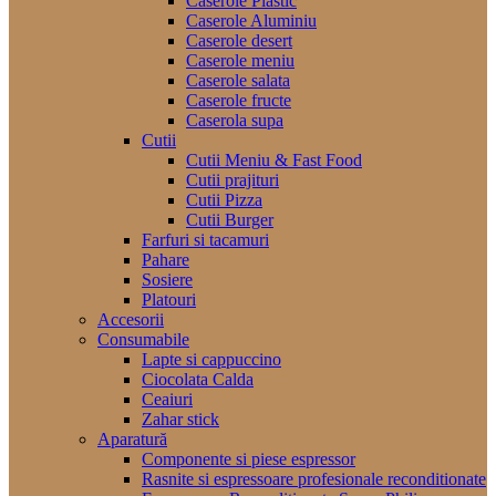
Caserole Plastic
Caserole Aluminiu
Caserole desert
Caserole meniu
Caserole salata
Caserole fructe
Caserola supa
Cutii
Cutii Meniu & Fast Food
Cutii prajituri
Cutii Pizza
Cutii Burger
Farfuri si tacamuri
Pahare
Sosiere
Platouri
Accesorii
Consumabile
Lapte si cappuccino
Ciocolata Calda
Ceaiuri
Zahar stick
Aparatură
Componente si piese espressor
Rasnite si espressoare profesionale reconditionate