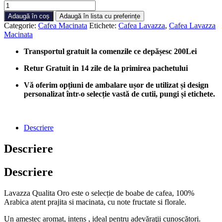
Cantitate
Cafea
Adaugă în coș
Adaugă în lista cu preferințe
macinata
Categorie:
Cafea Macinata
Etichete:
Cafea Lavazza
,
Cafea Lavazza
Lavazza
Macinata
Qualita
Oro
Transportul gratuit la comenzile ce depășesc 200Lei
250g
CUTIE
Retur Gratuit in 14 zile de la primirea pachetului
Vă oferim opțiuni de ambalare ușor de utilizat și design
personalizat într-o selecție vastă de cutii, pungi și etichete.
Descriere
Descriere
Descriere
Lavazza Qualita Oro este o selecție de boabe de cafea, 100%
Arabica atent prajita si macinata, cu note fructate si florale.
Un amestec aromat, intens , ideal pentru adevăraţii cunoscători.