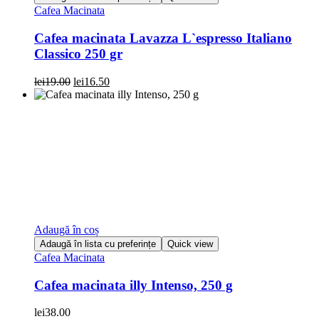
Cafea Macinata
Cafea macinata Lavazza L`espresso Italiano
Classico 250 gr
Prețul
Prețul
lei
19.00
lei
16.50
inițial
curent
a
este:
fost:
lei16.50.
lei19.00.
Adaugă în coș
Adaugă în lista cu preferințe
Quick view
Cafea Macinata
Cafea macinata illy Intenso, 250 g
lei
38.00