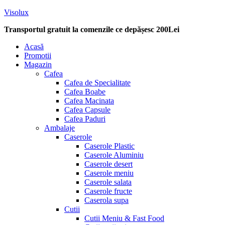
Visolux
Transportul gratuit la comenzile ce depășesc 200Lei
Menu
Acasă
Promotii
Magazin
Cafea
Cafea de Specialitate
Cafea Boabe
Cafea Macinata
Cafea Capsule
Cafea Paduri
Ambalaje
Caserole
Caserole Plastic
Caserole Aluminiu
Caserole desert
Caserole meniu
Caserole salata
Caserole fructe
Caserola supa
Cutii
Cutii Meniu & Fast Food