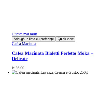
Citește mai mult
Adaugă în lista cu preferințe
Quick view
Cafea Macinata
Cafea Macinata Bialetti Perfetto Moka –
Delicate
lei
36.00