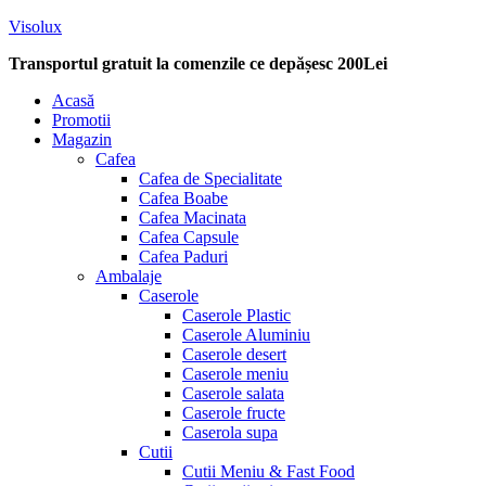
Visolux
Transportul gratuit la comenzile ce depășesc 200Lei
Menu
Acasă
Promotii
Magazin
Cafea
Cafea de Specialitate
Cafea Boabe
Cafea Macinata
Cafea Capsule
Cafea Paduri
Ambalaje
Caserole
Caserole Plastic
Caserole Aluminiu
Caserole desert
Caserole meniu
Caserole salata
Caserole fructe
Caserola supa
Cutii
Cutii Meniu & Fast Food