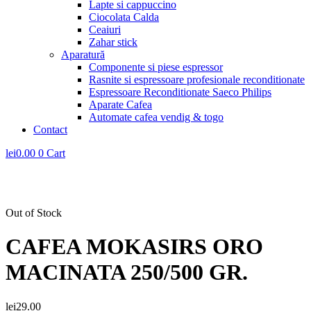
Lapte si cappuccino
Ciocolata Calda
Ceaiuri
Zahar stick
Aparatură
Componente si piese espressor
Rasnite si espressoare profesionale reconditionate
Espressoare Reconditionate Saeco Philips
Aparate Cafea
Automate cafea vendig & togo
Contact
lei
0.00
0
Cart
Out of Stock
CAFEA MOKASIRS ORO
MACINATA 250/500 GR.
lei
29.00