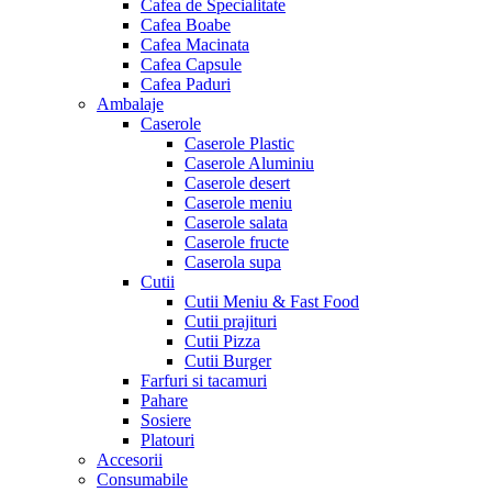
Cafea de Specialitate
Cafea Boabe
Cafea Macinata
Cafea Capsule
Cafea Paduri
Ambalaje
Caserole
Caserole Plastic
Caserole Aluminiu
Caserole desert
Caserole meniu
Caserole salata
Caserole fructe
Caserola supa
Cutii
Cutii Meniu & Fast Food
Cutii prajituri
Cutii Pizza
Cutii Burger
Farfuri si tacamuri
Pahare
Sosiere
Platouri
Accesorii
Consumabile