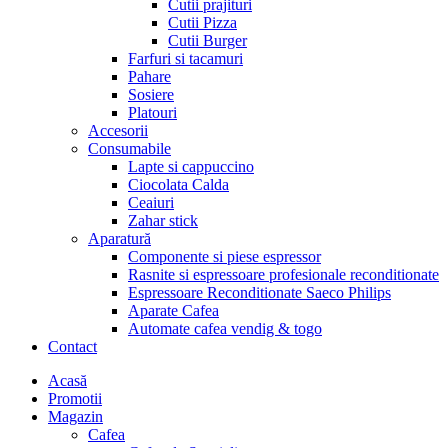
Cutii prajituri
Cutii Pizza
Cutii Burger
Farfuri si tacamuri
Pahare
Sosiere
Platouri
Accesorii
Consumabile
Lapte si cappuccino
Ciocolata Calda
Ceaiuri
Zahar stick
Aparatură
Componente si piese espressor
Rasnite si espressoare profesionale reconditionate
Espressoare Reconditionate Saeco Philips
Aparate Cafea
Automate cafea vendig & togo
Contact
Menu
Acasă
Promotii
Magazin
Cafea