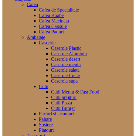
Cafea
Cafea de Specialitate
Cafea Boabe
Cafea Macinata
Cafea Capsule
Cafea Paduri
Ambalaje
Caserole
Caserole Plastic
Caserole Aluminiu
Caserole desert
Caserole meniu
Caserole salata
Caserole fructe
Caserola supa
Cutii
Cutii Meniu & Fast Food
Cutii prajituri
Cutii Pizza
Cutii Burger
Farfuri si tacamuri
Pahare
Sosiere
Platouri
Accesorii