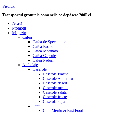
Visolux
Transportul gratuit la comenzile ce depășesc 200Lei
Menu
Acasă
Promotii
Magazin
Cafea
Cafea de Specialitate
Cafea Boabe
Cafea Macinata
Cafea Capsule
Cafea Paduri
Ambalaje
Caserole
Caserole Plastic
Caserole Aluminiu
Caserole desert
Caserole meniu
Caserole salata
Caserole fructe
Caserola supa
Cutii
Cutii Meniu & Fast Food