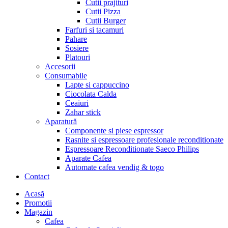
Cutii prajituri
Cutii Pizza
Cutii Burger
Farfuri si tacamuri
Pahare
Sosiere
Platouri
Accesorii
Consumabile
Lapte si cappuccino
Ciocolata Calda
Ceaiuri
Zahar stick
Aparatură
Componente si piese espressor
Rasnite si espressoare profesionale reconditionate
Espressoare Reconditionate Saeco Philips
Aparate Cafea
Automate cafea vendig & togo
Contact
Menu
Acasă
Promotii
Magazin
Cafea