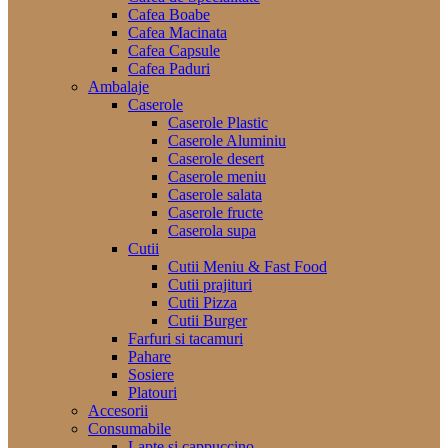
Cafea Boabe
Cafea Macinata
Cafea Capsule
Cafea Paduri
Ambalaje
Caserole
Caserole Plastic
Caserole Aluminiu
Caserole desert
Caserole meniu
Caserole salata
Caserole fructe
Caserola supa
Cutii
Cutii Meniu & Fast Food
Cutii prajituri
Cutii Pizza
Cutii Burger
Farfuri si tacamuri
Pahare
Sosiere
Platouri
Accesorii
Consumabile
Lapte si cappuccino