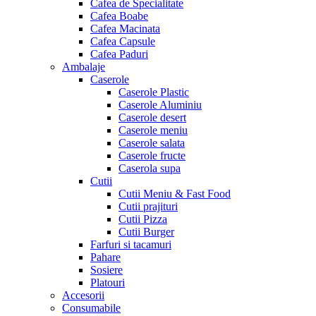
Cafea de Specialitate
Cafea Boabe
Cafea Macinata
Cafea Capsule
Cafea Paduri
Ambalaje
Caserole
Caserole Plastic
Caserole Aluminiu
Caserole desert
Caserole meniu
Caserole salata
Caserole fructe
Caserola supa
Cutii
Cutii Meniu & Fast Food
Cutii prajituri
Cutii Pizza
Cutii Burger
Farfuri si tacamuri
Pahare
Sosiere
Platouri
Accesorii
Consumabile