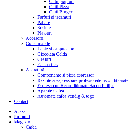
Cutii prajituri
Cutii Pizza
Cutii Burger
Farfuri si tacamuri
Pahare
Sosiere
Platouri
Accesorii
Consumabile
Lapte si cappuccino
Ciocolata Calda
Ceaiuri
Zahar stick
Aparatură
Componente si piese espressor
Rasnite si espressoare profesionale reconditionate
Espressoare Reconditionate Saeco Philips
Aparate Cafea
Automate cafea vendig & togo
Contact
Menu
Acasă
Promotii
Magazin
Cafea