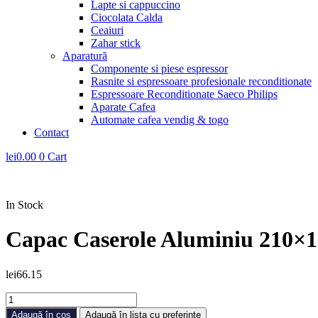
Lapte si cappuccino
Ciocolata Calda
Ceaiuri
Zahar stick
Aparatură
Componente si piese espressor
Rasnite si espressoare profesionale reconditionate
Espressoare Reconditionate Saeco Philips
Aparate Cafea
Automate cafea vendig & togo
Contact
lei
0.00
0
Cart
In Stock
Capac Caserole Aluminiu 210×1
lei
66.15
Cantitate
Capac
Adaugă în coș
Adaugă în lista cu preferințe