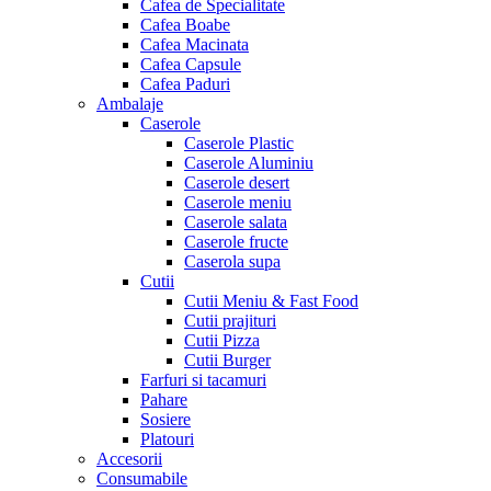
Cafea de Specialitate
Cafea Boabe
Cafea Macinata
Cafea Capsule
Cafea Paduri
Ambalaje
Caserole
Caserole Plastic
Caserole Aluminiu
Caserole desert
Caserole meniu
Caserole salata
Caserole fructe
Caserola supa
Cutii
Cutii Meniu & Fast Food
Cutii prajituri
Cutii Pizza
Cutii Burger
Farfuri si tacamuri
Pahare
Sosiere
Platouri
Accesorii
Consumabile