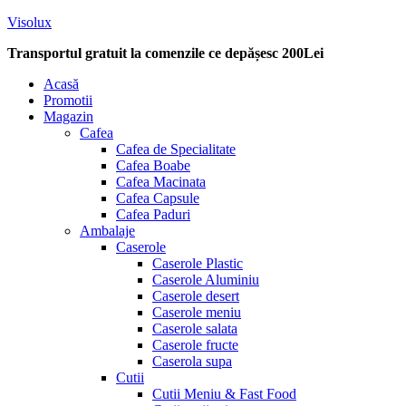
Visolux
Transportul gratuit la comenzile ce depășesc 200Lei
Menu
Acasă
Promotii
Magazin
Cafea
Cafea de Specialitate
Cafea Boabe
Cafea Macinata
Cafea Capsule
Cafea Paduri
Ambalaje
Caserole
Caserole Plastic
Caserole Aluminiu
Caserole desert
Caserole meniu
Caserole salata
Caserole fructe
Caserola supa
Cutii
Cutii Meniu & Fast Food