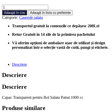
Cantitate
Capac
Adaugă în coș
Adaugă în lista cu preferințe
Transparent
Categorie:
Caserole salata
Bol
Salata
Transportul gratuit la comenzile ce depășesc 200Lei
Patrat
1000
Retur Gratuit in 14 zile de la primirea pachetului
cc,
100
Vă oferim opțiuni de ambalare ușor de utilizat și design
bucati/cutie
personalizat într-o selecție vastă de cutii, pungi și etichete.
Descriere
Descriere
Descriere
Capac Transparent pentru Bol Salata Patrat 1000 cc
Produse similare