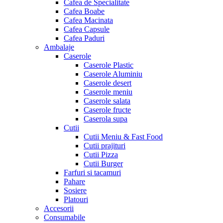
Cafea de Specialitate
Cafea Boabe
Cafea Macinata
Cafea Capsule
Cafea Paduri
Ambalaje
Caserole
Caserole Plastic
Caserole Aluminiu
Caserole desert
Caserole meniu
Caserole salata
Caserole fructe
Caserola supa
Cutii
Cutii Meniu & Fast Food
Cutii prajituri
Cutii Pizza
Cutii Burger
Farfuri si tacamuri
Pahare
Sosiere
Platouri
Accesorii
Consumabile