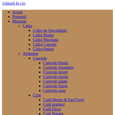
Adaugă în coș
Acasă
Promotii
Magazin
Cafea
Cafea de Specialitate
Cafea Boabe
Cafea Macinata
Cafea Capsule
Cafea Paduri
Ambalaje
Caserole
Caserole Plastic
Caserole Aluminiu
Caserole desert
Caserole meniu
Caserole salata
Caserole fructe
Caserola supa
Cutii
Cutii Meniu & Fast Food
Cutii prajituri
Cutii Pizza
Cutii Burger