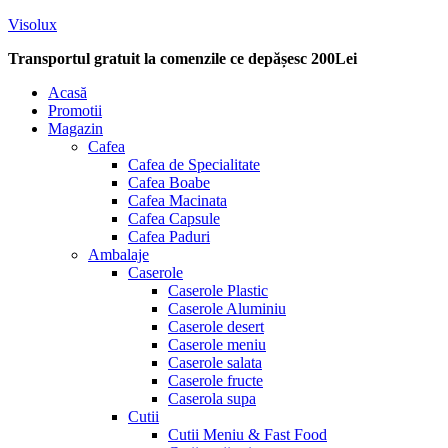
Visolux
Transportul gratuit la comenzile ce depășesc 200Lei
Menu
Acasă
Promotii
Magazin
Cafea
Cafea de Specialitate
Cafea Boabe
Cafea Macinata
Cafea Capsule
Cafea Paduri
Ambalaje
Caserole
Caserole Plastic
Caserole Aluminiu
Caserole desert
Caserole meniu
Caserole salata
Caserole fructe
Caserola supa
Cutii
Cutii Meniu & Fast Food