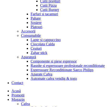
Cutii prajituri
Cutii Pizza
Cutii Burger
Farfuri si tacamuri
Pahare
Sosiere
Platouri
Accesorii
Consumabile
Lapte si cappuccino
Ciocolata Calda
Ceaiuri
Zahar stick
Aparatură
Componente si piese espressor
Rasnite si espressoare profesionale reconditionate
Espressoare Reconditionate Saeco Philips
Aparate Cafea
Automate cafea vendig & togo
Contact
Menu
Acasă
Promotii
Magazin
Cafea