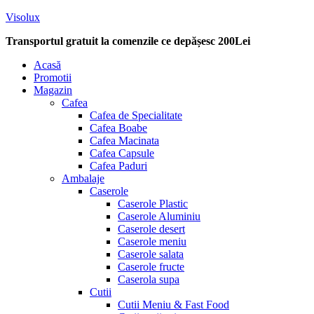
Visolux
Transportul gratuit la comenzile ce depășesc 200Lei
Menu
Acasă
Promotii
Magazin
Cafea
Cafea de Specialitate
Cafea Boabe
Cafea Macinata
Cafea Capsule
Cafea Paduri
Ambalaje
Caserole
Caserole Plastic
Caserole Aluminiu
Caserole desert
Caserole meniu
Caserole salata
Caserole fructe
Caserola supa
Cutii
Cutii Meniu & Fast Food