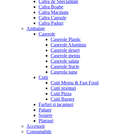
Cafea de Specialitate
Cafea Boabe
Cafea Macinata
Cafea Capsule
Cafea Paduri
Ambalaje
Caserole
Caserole Plastic
Caserole Aluminiu
Caserole desert
Caserole meniu
Caserole salata
Caserole fructe
Caserola supa
Cutii
Cutii Meniu & Fast Food
Cutii prajituri
Cutii Pizza
Cutii Burger
Farfuri si tacamuri
Pahare
Sosiere
Platouri
Accesorii
Consumabile