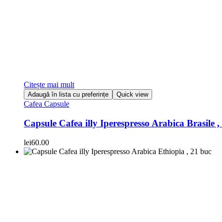
Citește mai mult
Adaugă în lista cu preferințe
Quick view
Cafea Capsule
Capsule Cafea illy Iperespresso Arabica Brasile ,
lei
60.00