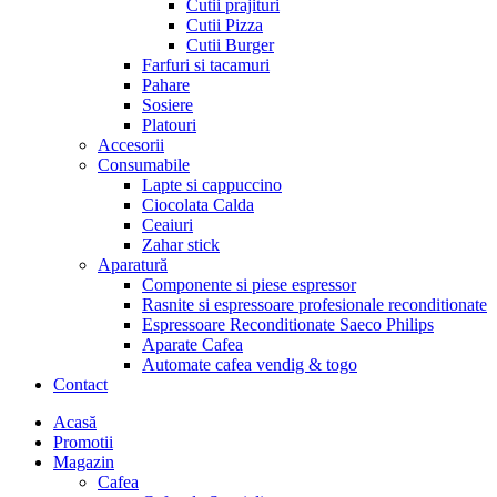
Cutii prajituri
Cutii Pizza
Cutii Burger
Farfuri si tacamuri
Pahare
Sosiere
Platouri
Accesorii
Consumabile
Lapte si cappuccino
Ciocolata Calda
Ceaiuri
Zahar stick
Aparatură
Componente si piese espressor
Rasnite si espressoare profesionale reconditionate
Espressoare Reconditionate Saeco Philips
Aparate Cafea
Automate cafea vendig & togo
Contact
Menu
Acasă
Promotii
Magazin
Cafea