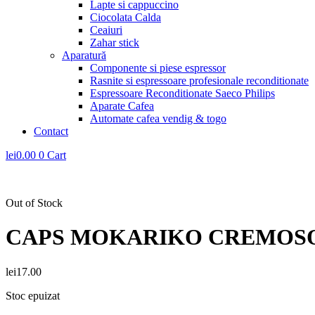
Lapte si cappuccino
Ciocolata Calda
Ceaiuri
Zahar stick
Aparatură
Componente si piese espressor
Rasnite si espressoare profesionale reconditionate
Espressoare Reconditionate Saeco Philips
Aparate Cafea
Automate cafea vendig & togo
Contact
lei
0.00
0
Cart
Out of Stock
CAPS MOKARIKO CREMOSO, 
lei
17.00
Stoc epuizat