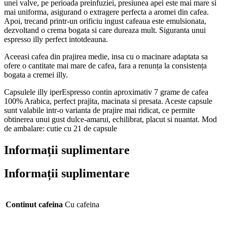
unei valve, pe perioada preinfuziei, presiunea apei este mai mare si
mai uniforma, asigurand o extragere perfecta a aromei din cafea.
Apoi, trecand printr-un orificiu ingust cafeaua este emulsionata,
dezvoltand o crema bogata si care dureaza mult. Siguranta unui
espresso illy perfect intotdeauna.
Aceeasi cafea din prajirea medie, insa cu o macinare adaptata sa
ofere o cantitate mai mare de cafea, fara a renunța la consistența
bogata a cremei illy.
Capsulele illy iperEspresso contin aproximativ 7 grame de cafea
100% Arabica, perfect prajita, macinata si presata. Aceste capsule
sunt valabile intr-o varianta de prajire mai ridicat, ce permite
obtinerea unui gust dulce-amarui, echilibrat, placut si nuantat. Mod
de ambalare: cutie cu 21 de capsule
Informații suplimentare
Informații suplimentare
Continut cafeina
Cu cafeina