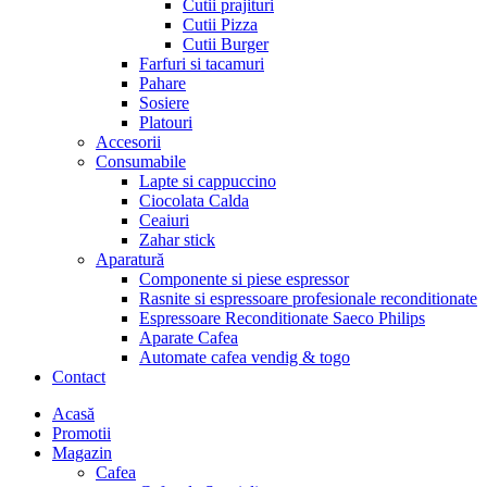
Cutii prajituri
Cutii Pizza
Cutii Burger
Farfuri si tacamuri
Pahare
Sosiere
Platouri
Accesorii
Consumabile
Lapte si cappuccino
Ciocolata Calda
Ceaiuri
Zahar stick
Aparatură
Componente si piese espressor
Rasnite si espressoare profesionale reconditionate
Espressoare Reconditionate Saeco Philips
Aparate Cafea
Automate cafea vendig & togo
Contact
Menu
Acasă
Promotii
Magazin
Cafea