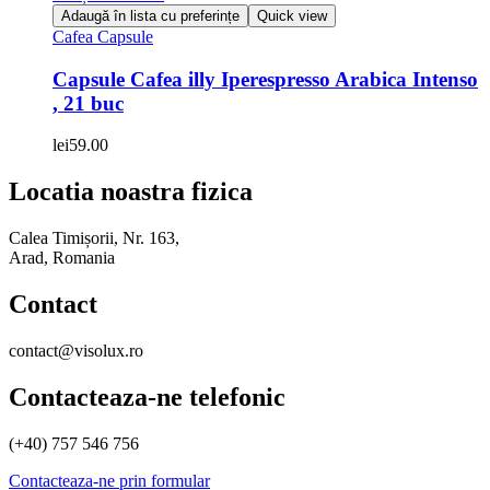
Adaugă în lista cu preferințe
Quick view
Cafea Capsule
Capsule Cafea illy Iperespresso Arabica Intenso
, 21 buc
lei
59.00
Locatia noastra fizica
Calea Timișorii, Nr. 163,
Arad, Romania
Contact
contact@visolux.ro
Contacteaza-ne telefonic
(+40) 757 546 756
Contacteaza-ne prin formular