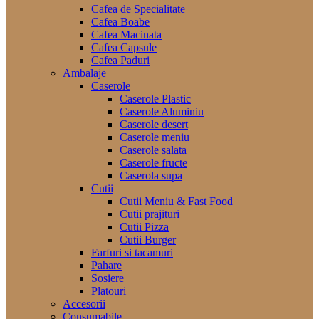
Cafea de Specialitate
Cafea Boabe
Cafea Macinata
Cafea Capsule
Cafea Paduri
Ambalaje
Caserole
Caserole Plastic
Caserole Aluminiu
Caserole desert
Caserole meniu
Caserole salata
Caserole fructe
Caserola supa
Cutii
Cutii Meniu & Fast Food
Cutii prajituri
Cutii Pizza
Cutii Burger
Farfuri si tacamuri
Pahare
Sosiere
Platouri
Accesorii
Consumabile