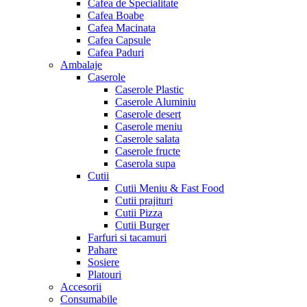
Cafea de Specialitate
Cafea Boabe
Cafea Macinata
Cafea Capsule
Cafea Paduri
Ambalaje
Caserole
Caserole Plastic
Caserole Aluminiu
Caserole desert
Caserole meniu
Caserole salata
Caserole fructe
Caserola supa
Cutii
Cutii Meniu & Fast Food
Cutii prajituri
Cutii Pizza
Cutii Burger
Farfuri si tacamuri
Pahare
Sosiere
Platouri
Accesorii
Consumabile