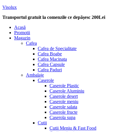
Visolux
Transportul gratuit la comenzile ce depășesc 200Lei
Menu
Acasă
Promotii
Magazin
Cafea
Cafea de Specialitate
Cafea Boabe
Cafea Macinata
Cafea Capsule
Cafea Paduri
Ambalaje
Caserole
Caserole Plastic
Caserole Aluminiu
Caserole desert
Caserole meniu
Caserole salata
Caserole fructe
Caserola supa
Cutii
Cutii Meniu & Fast Food