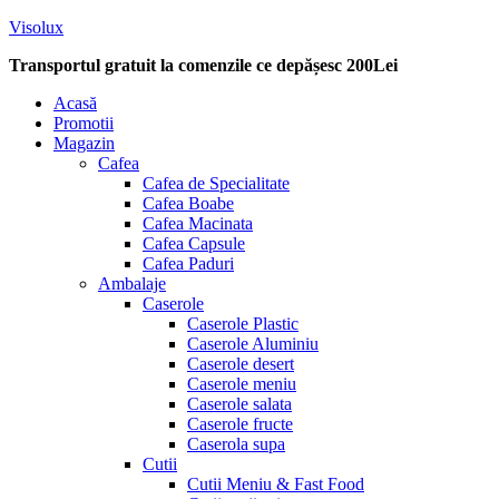
Visolux
Transportul gratuit la comenzile ce depășesc 200Lei
Menu
Acasă
Promotii
Magazin
Cafea
Cafea de Specialitate
Cafea Boabe
Cafea Macinata
Cafea Capsule
Cafea Paduri
Ambalaje
Caserole
Caserole Plastic
Caserole Aluminiu
Caserole desert
Caserole meniu
Caserole salata
Caserole fructe
Caserola supa
Cutii
Cutii Meniu & Fast Food