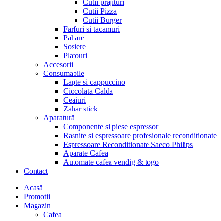
Cutii prajituri
Cutii Pizza
Cutii Burger
Farfuri si tacamuri
Pahare
Sosiere
Platouri
Accesorii
Consumabile
Lapte si cappuccino
Ciocolata Calda
Ceaiuri
Zahar stick
Aparatură
Componente si piese espressor
Rasnite si espressoare profesionale reconditionate
Espressoare Reconditionate Saeco Philips
Aparate Cafea
Automate cafea vendig & togo
Contact
Menu
Acasă
Promotii
Magazin
Cafea