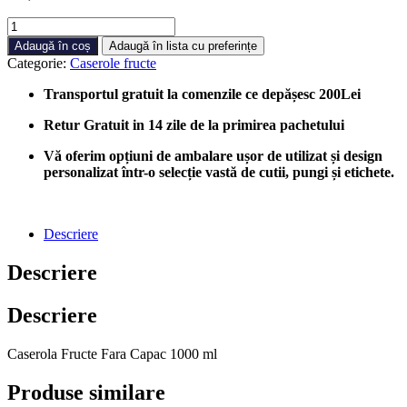
Cantitate
Caserole
Adaugă în coș
Adaugă în lista cu preferințe
Fructe
Categorie:
Caserole fructe
PET
Fara
Transportul gratuit la comenzile ce depășesc 200Lei
Capac
1000ml,
Retur Gratuit in 14 zile de la primirea pachetului
900
bucati/cutie
Vă oferim opțiuni de ambalare ușor de utilizat și design
personalizat într-o selecție vastă de cutii, pungi și etichete.
Descriere
Descriere
Descriere
Caserola Fructe Fara Capac 1000 ml
Produse similare