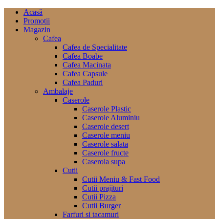
Acasă
Promotii
Magazin
Cafea
Cafea de Specialitate
Cafea Boabe
Cafea Macinata
Cafea Capsule
Cafea Paduri
Ambalaje
Caserole
Caserole Plastic
Caserole Aluminiu
Caserole desert
Caserole meniu
Caserole salata
Caserole fructe
Caserola supa
Cutii
Cutii Meniu & Fast Food
Cutii prajituri
Cutii Pizza
Cutii Burger
Farfuri si tacamuri