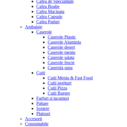
Cafea de Specialitate
Cafea Boabe
Cafea Macinata
Cafea Capsule
Cafea Paduri
Ambalaje
Caserole
Caserole Plastic
Caserole Aluminiu
Caserole desert
Caserole meniu
Caserole salata
Caserole fructe
Caserola supa
Cutii
Cutii Meniu & Fast Food
Cutii prajituri
Cutii Pizza
Cutii Burger
Farfuri si tacamuri
Pahare
Sosiere
Platouri
Accesorii
Consumabile