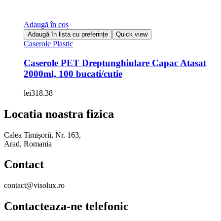
Adaugă în coș
Adaugă în lista cu preferințe
Quick view
Caserole Plastic
Caserole PET Dreptunghiulare Capac Atasat
2000ml, 100 bucati/cutie
lei
318.38
Locatia noastra fizica
Calea Timișorii, Nr. 163,
Arad, Romania
Contact
contact@visolux.ro
Contacteaza-ne telefonic