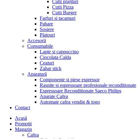
Cutii prajituri
Cutii Pizza
Cutii Burger
Farfuri si tacamuri
Pahare
Sosiere
Platouri
Accesorii
Consumabile
Lapte si cappuccino
Ciocolata Calda
Ceaiuri
Zahar stick
Aparatură
Componente si piese espressor
Rasnite si espressoare profesionale reconditionate
Espressoare Reconditionate Saeco Philips
Aparate Cafea
Automate cafea vendig & togo
Contact
Menu
Acasă
Promotii
Magazin
Cafea