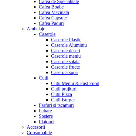
Cafea de Specialitate
Cafea Boabe
Cafea Macinata
Cafea Capsule
Cafea Paduri
Ambalaje
Caserole
Caserole Plastic
Caserole Aluminiu
Caserole desert
Caserole meniu
Caserole salata
Caserole fructe
Caserola supa
Cutii
Cutii Meniu & Fast Food
Cutii prajituri
Cutii Pizza
Cutii Burger
Farfuri si tacamuri
Pahare
Sosiere
Platouri
Accesorii
Consumabile