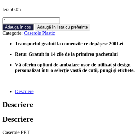
lei
250.05
Cantitate
Caserole
Adaugă în coș
Adaugă în lista cu preferințe
PET
Categorie:
Caserole Plastic
Dreptunghiulare
Capac
Transportul gratuit la comenzile ce depășesc 200Lei
Atasat
1500ml,
Retur Gratuit in 14 zile de la primirea pachetului
100
bucati/cutie
Vă oferim opțiuni de ambalare ușor de utilizat și design
personalizat într-o selecție vastă de cutii, pungi și etichete.
Descriere
Descriere
Descriere
Caserole PET