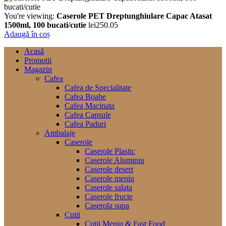
You're viewing:
Caserole PET Dreptunghiulare Capac Atasat
1500ml, 100 bucati/cutie
lei
250.05
Adaugă în coș
Acasă
Promotii
Magazin
Cafea
Cafea de Specialitate
Cafea Boabe
Cafea Macinata
Cafea Capsule
Cafea Paduri
Ambalaje
Caserole
Caserole Plastic
Caserole Aluminiu
Caserole desert
Caserole meniu
Caserole salata
Caserole fructe
Caserola supa
Cutii
Cutii Meniu & Fast Food