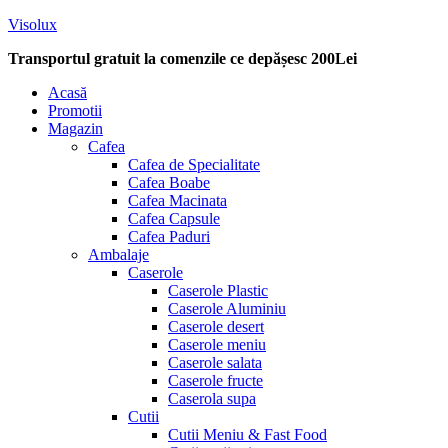
Visolux
Transportul gratuit la comenzile ce depășesc 200Lei
Menu
Acasă
Promotii
Magazin
Cafea
Cafea de Specialitate
Cafea Boabe
Cafea Macinata
Cafea Capsule
Cafea Paduri
Ambalaje
Caserole
Caserole Plastic
Caserole Aluminiu
Caserole desert
Caserole meniu
Caserole salata
Caserole fructe
Caserola supa
Cutii
Cutii Meniu & Fast Food