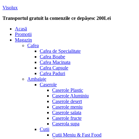
Visolux
Transportul gratuit la comenzile ce depășesc 200Lei
Menu
Acasă
Promotii
Magazin
Cafea
Cafea de Specialitate
Cafea Boabe
Cafea Macinata
Cafea Capsule
Cafea Paduri
Ambalaje
Caserole
Caserole Plastic
Caserole Aluminiu
Caserole desert
Caserole meniu
Caserole salata
Caserole fructe
Caserola supa
Cutii
Cutii Meniu & Fast Food