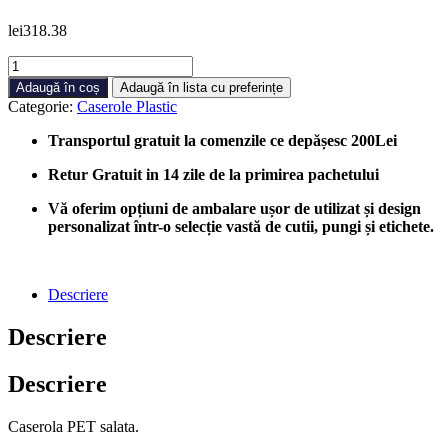
lei
318.38
Cantitate
Caserole
Adaugă în coș
Adaugă în lista cu preferințe
PET
Categorie:
Caserole Plastic
Dreptunghiulare
Capac
Transportul gratuit la comenzile ce depășesc 200Lei
Atasat
2000ml,
Retur Gratuit in 14 zile de la primirea pachetului
100
bucati/cutie
Vă oferim opțiuni de ambalare ușor de utilizat și design
personalizat într-o selecție vastă de cutii, pungi și etichete.
Descriere
Descriere
Descriere
Caserola PET salata.