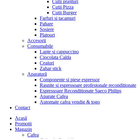
Cutii prajituri
Cutii Pizza
Cutii Burger
Farfuri si tacamuri
Pahare
Sosiere
Platouri
Accesorii
Consumabile
Lapte si cappuccino
Ciocolata Calda
Ceaiuri
Zahar stick
Aparatură
Componente si piese espressor
Rasnite si espressoare profesionale reconditionate
Espressoare Reconditionate Saeco Philips
Aparate Cafea
Automate cafea vendig & togo
Contact
Menu
Acasă
Promotii
Magazin
Cafea