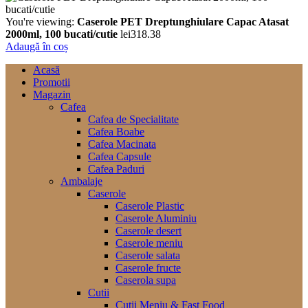
You're viewing:
Caserole PET Dreptunghiulare Capac Atasat
2000ml, 100 bucati/cutie
lei
318.38
Adaugă în coș
Acasă
Promotii
Magazin
Cafea
Cafea de Specialitate
Cafea Boabe
Cafea Macinata
Cafea Capsule
Cafea Paduri
Ambalaje
Caserole
Caserole Plastic
Caserole Aluminiu
Caserole desert
Caserole meniu
Caserole salata
Caserole fructe
Caserola supa
Cutii
Cutii Meniu & Fast Food