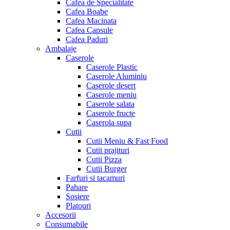
Cafea de Specialitate
Cafea Boabe
Cafea Macinata
Cafea Capsule
Cafea Paduri
Ambalaje
Caserole
Caserole Plastic
Caserole Aluminiu
Caserole desert
Caserole meniu
Caserole salata
Caserole fructe
Caserola supa
Cutii
Cutii Meniu & Fast Food
Cutii prajituri
Cutii Pizza
Cutii Burger
Farfuri si tacamuri
Pahare
Sosiere
Platouri
Accesorii
Consumabile