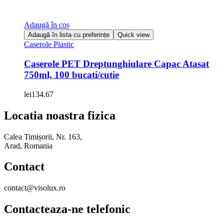
Adaugă în coș
Adaugă în lista cu preferințe
Quick view
Caserole Plastic
Caserole PET Dreptunghiulare Capac Atasat
750ml, 100 bucati/cutie
lei
134.67
Locatia noastra fizica
Calea Timișorii, Nr. 163,
Arad, Romania
Contact
contact@visolux.ro
Contacteaza-ne telefonic