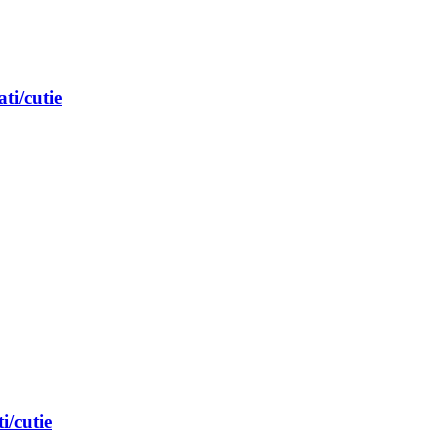
ti/cutie
/cutie