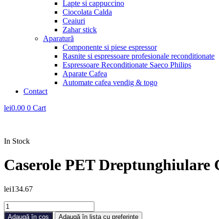
Lapte si cappuccino
Ciocolata Calda
Ceaiuri
Zahar stick
Aparatură
Componente si piese espressor
Rasnite si espressoare profesionale reconditionate
Espressoare Reconditionate Saeco Philips
Aparate Cafea
Automate cafea vendig & togo
Contact
lei
0.00
0
Cart
In Stock
Caserole PET Dreptunghiulare C
lei
134.67
Cantitate
Caserole
Adaugă în coș
Adaugă în lista cu preferințe