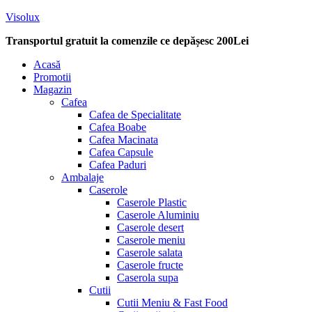
Visolux
Transportul gratuit la comenzile ce depășesc 200Lei
Menu
Acasă
Promotii
Magazin
Cafea
Cafea de Specialitate
Cafea Boabe
Cafea Macinata
Cafea Capsule
Cafea Paduri
Ambalaje
Caserole
Caserole Plastic
Caserole Aluminiu
Caserole desert
Caserole meniu
Caserole salata
Caserole fructe
Caserola supa
Cutii
Cutii Meniu & Fast Food