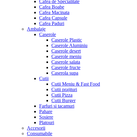
Cafea de Specialitate
Cafea Boabe
Cafea Macinata
Cafea Capsule
Cafea Paduri
Ambalaje
Caserole
Caserole Plastic
Caserole Aluminiu
Caserole desert
Caserole meniu
Caserole salata
Caserole fructe
Caserola supa
Cutii
Cutii Meniu & Fast Food
Cutii prajituri
Cutii Pizza
Cutii Burger
Farfuri si tacamuri
Pahare
Sosiere
Platouri
Accesorii
Consumabile