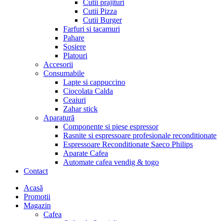
Cutii prajituri
Cutii Pizza
Cutii Burger
Farfuri si tacamuri
Pahare
Sosiere
Platouri
Accesorii
Consumabile
Lapte si cappuccino
Ciocolata Calda
Ceaiuri
Zahar stick
Aparatură
Componente si piese espressor
Rasnite si espressoare profesionale reconditionate
Espressoare Reconditionate Saeco Philips
Aparate Cafea
Automate cafea vendig & togo
Contact
Menu
Acasă
Promotii
Magazin
Cafea