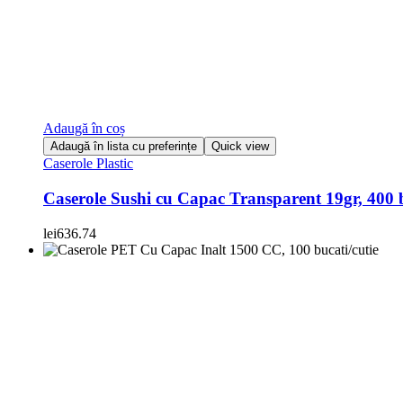
Adaugă în coș
Adaugă în lista cu preferințe
Quick view
Caserole Plastic
Caserole Sushi cu Capac Transparent 19gr, 400 b
lei
636.74