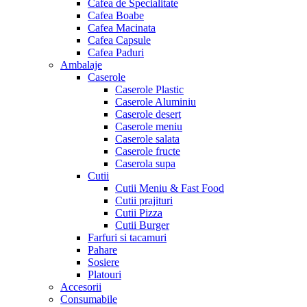
Cafea de Specialitate
Cafea Boabe
Cafea Macinata
Cafea Capsule
Cafea Paduri
Ambalaje
Caserole
Caserole Plastic
Caserole Aluminiu
Caserole desert
Caserole meniu
Caserole salata
Caserole fructe
Caserola supa
Cutii
Cutii Meniu & Fast Food
Cutii prajituri
Cutii Pizza
Cutii Burger
Farfuri si tacamuri
Pahare
Sosiere
Platouri
Accesorii
Consumabile