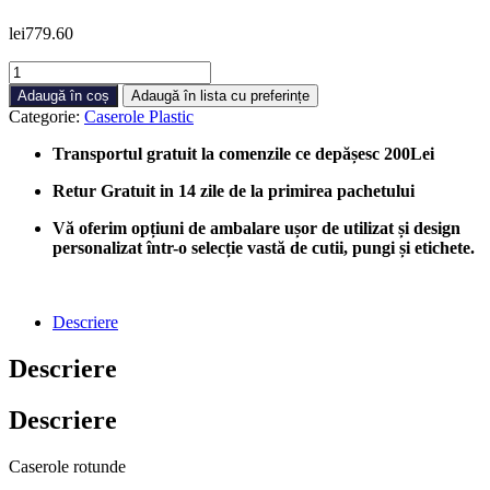
lei
779.60
Cantitate
Caserole
Adaugă în coș
Adaugă în lista cu preferințe
Rotunde
Categorie:
Caserole Plastic
PET
Diametru
Transportul gratuit la comenzile ce depășesc 200Lei
15
cm
Retur Gratuit in 14 zile de la primirea pachetului
250gr,
300
Vă oferim opțiuni de ambalare ușor de utilizat și design
bucati/cutie
personalizat într-o selecție vastă de cutii, pungi și etichete.
Descriere
Descriere
Descriere
Caserole rotunde