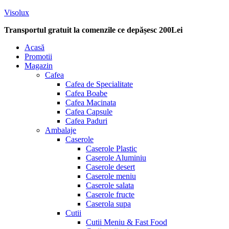
Visolux
Transportul gratuit la comenzile ce depășesc 200Lei
Menu
Acasă
Promotii
Magazin
Cafea
Cafea de Specialitate
Cafea Boabe
Cafea Macinata
Cafea Capsule
Cafea Paduri
Ambalaje
Caserole
Caserole Plastic
Caserole Aluminiu
Caserole desert
Caserole meniu
Caserole salata
Caserole fructe
Caserola supa
Cutii
Cutii Meniu & Fast Food