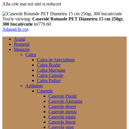
Afla cele mai noi stiri si reduceri
You're viewing:
Caserole Rotunde PET Diametru 15 cm 250gr,
300 bucati/cutie
lei
779.60
Adaugă în coș
Acasă
Promotii
Magazin
Cafea
Cafea de Specialitate
Cafea Boabe
Cafea Macinata
Cafea Capsule
Cafea Paduri
Ambalaje
Caserole
Caserole Plastic
Caserole Aluminiu
Caserole desert
Caserole meniu
Caserole salata
Caserole fructe
Caserola supa