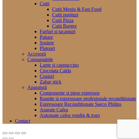
Cutii
Cutii Meniu & Fast Food
Cutii prajituri
Cutii Pizza
Cutii Burger
Farfuri si tacamuri
Pahare
Sosiere
Platouri
Accesorii
Consumabile
Lapte si cappuccino
Ciocolata Calda
Ceaiuri
Zahar stick
Aparatură
Componente si piese espressor
Rasnite si espressoare profesionale reconditionate
Espressoare Reconditionate Saeco Philips
Aparate Cafea
Automate cafea vendig & togo
Contact