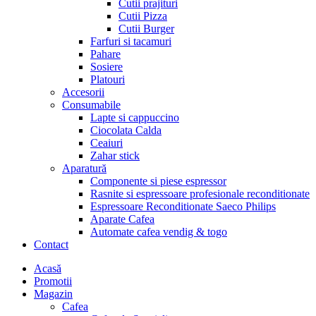
Cutii prajituri
Cutii Pizza
Cutii Burger
Farfuri si tacamuri
Pahare
Sosiere
Platouri
Accesorii
Consumabile
Lapte si cappuccino
Ciocolata Calda
Ceaiuri
Zahar stick
Aparatură
Componente si piese espressor
Rasnite si espressoare profesionale reconditionate
Espressoare Reconditionate Saeco Philips
Aparate Cafea
Automate cafea vendig & togo
Contact
Menu
Acasă
Promotii
Magazin
Cafea