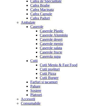
Cafea de Specialitate
Cafea Boabe
Cafea Macinata
Cafea Capsule
Cafea Paduri
Ambalaje
Caserole
Caserole Plastic
Caserole Aluminiu
Caserole desert
Caserole meniu
Caserole salata
Caserole fructe
Caserola supa
Cutii
Cutii Meniu & Fast Food
Cutii prajituri
Cutii Pizza
Cutii Burger
Farfuri si tacamuri
Pahare
Sosiere
Platouri
Accesorii
Consumabile