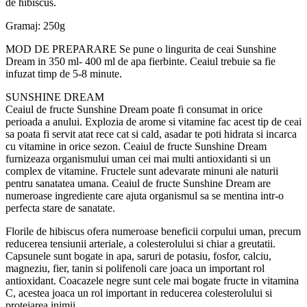
de hibiscus.
Gramaj: 250g
MOD DE PREPARARE Se pune o lingurita de ceai Sunshine
Dream in 350 ml- 400 ml de apa fierbinte. Ceaiul trebuie sa fie
infuzat timp de 5-8 minute.
SUNSHINE DREAM
Ceaiul de fructe Sunshine Dream poate fi consumat in orice
perioada a anului. Explozia de arome si vitamine fac acest tip de ceai
sa poata fi servit atat rece cat si cald, asadar te poti hidrata si incarca
cu vitamine in orice sezon. Ceaiul de fructe Sunshine Dream
furnizeaza organismului uman cei mai multi antioxidanti si un
complex de vitamine. Fructele sunt adevarate minuni ale naturii
pentru sanatatea umana. Ceaiul de fructe Sunshine Dream are
numeroase ingrediente care ajuta organismul sa se mentina intr-o
perfecta stare de sanatate.
Florile de hibiscus ofera numeroase beneficii corpului uman, precum
reducerea tensiunii arteriale, a colesterolului si chiar a greutatii.
Capsunele sunt bogate in apa, saruri de potasiu, fosfor, calciu,
magneziu, fier, tanin si polifenoli care joaca un important rol
antioxidant. Coacazele negre sunt cele mai bogate fructe in vitamina
C, acestea joaca un rol important in reducerea colesterolului si
protejarea inimii.