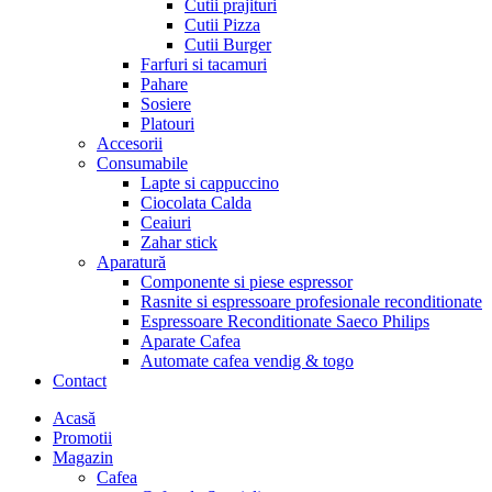
Cutii prajituri
Cutii Pizza
Cutii Burger
Farfuri si tacamuri
Pahare
Sosiere
Platouri
Accesorii
Consumabile
Lapte si cappuccino
Ciocolata Calda
Ceaiuri
Zahar stick
Aparatură
Componente si piese espressor
Rasnite si espressoare profesionale reconditionate
Espressoare Reconditionate Saeco Philips
Aparate Cafea
Automate cafea vendig & togo
Contact
Menu
Acasă
Promotii
Magazin
Cafea