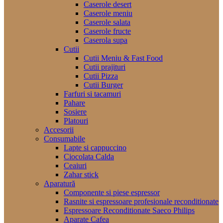
Caserole desert
Caserole meniu
Caserole salata
Caserole fructe
Caserola supa
Cutii
Cutii Meniu & Fast Food
Cutii prajituri
Cutii Pizza
Cutii Burger
Farfuri si tacamuri
Pahare
Sosiere
Platouri
Accesorii
Consumabile
Lapte si cappuccino
Ciocolata Calda
Ceaiuri
Zahar stick
Aparatură
Componente si piese espressor
Rasnite si espressoare profesionale reconditionate
Espressoare Reconditionate Saeco Philips
Aparate Cafea