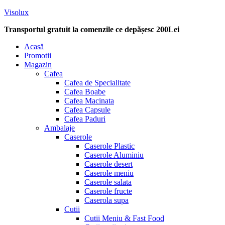
Visolux
Transportul gratuit la comenzile ce depășesc 200Lei
Menu
Acasă
Promotii
Magazin
Cafea
Cafea de Specialitate
Cafea Boabe
Cafea Macinata
Cafea Capsule
Cafea Paduri
Ambalaje
Caserole
Caserole Plastic
Caserole Aluminiu
Caserole desert
Caserole meniu
Caserole salata
Caserole fructe
Caserola supa
Cutii
Cutii Meniu & Fast Food