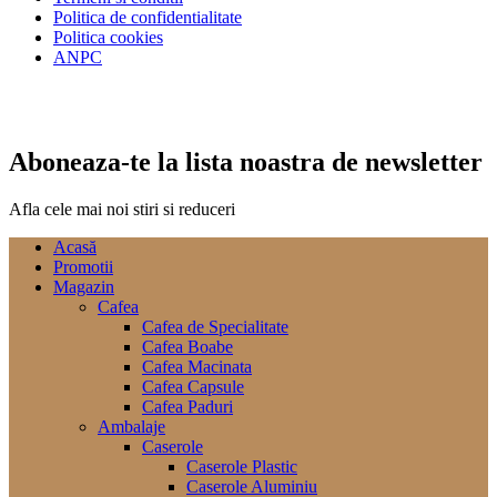
Politica de confidentialitate
Politica cookies
ANPC
Aboneaza-te la lista noastra de newsletter
Afla cele mai noi stiri si reduceri
Acasă
Promotii
Magazin
Cafea
Cafea de Specialitate
Cafea Boabe
Cafea Macinata
Cafea Capsule
Cafea Paduri
Ambalaje
Caserole
Caserole Plastic
Caserole Aluminiu