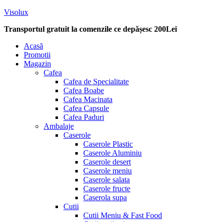
Visolux
Transportul gratuit la comenzile ce depășesc 200Lei
Menu
Acasă
Promotii
Magazin
Cafea
Cafea de Specialitate
Cafea Boabe
Cafea Macinata
Cafea Capsule
Cafea Paduri
Ambalaje
Caserole
Caserole Plastic
Caserole Aluminiu
Caserole desert
Caserole meniu
Caserole salata
Caserole fructe
Caserola supa
Cutii
Cutii Meniu & Fast Food