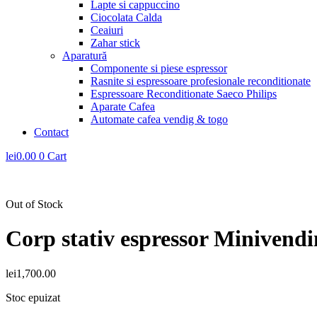
Lapte si cappuccino
Ciocolata Calda
Ceaiuri
Zahar stick
Aparatură
Componente si piese espressor
Rasnite si espressoare profesionale reconditionate
Espressoare Reconditionate Saeco Philips
Aparate Cafea
Automate cafea vendig & togo
Contact
lei
0.00
0
Cart
Out of Stock
Corp stativ espressor Minivendi
lei
1,700.00
Stoc epuizat