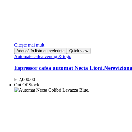
Citește mai mult
Adaugă în lista cu preferințe
Quick view
Automate cafea vendig & togo
Espressor cafea automat Necta Lioni.Nereviziona
lei
2,000.00
Out Of Stock