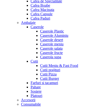
Cafea de Specialitate
Cafea Boabe
Cafea Macinata
Cafea Capsule
Cafea Paduri
Ambalaje
Caserole
Caserole Plastic
Caserole Aluminiu
Caserole desert
Caserole meniu
Caserole salata
Caserole fructe
Caserola supa
Cutii
Cutii Meniu & Fast Food
Cutii prajituri
Cutii Pizza
Cutii Burger
Farfuri si tacamuri
Pahare
Sosiere
Platouri
Accesorii
Consumabile