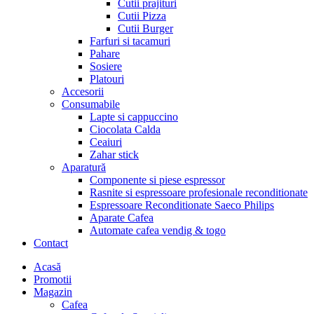
Cutii prajituri
Cutii Pizza
Cutii Burger
Farfuri si tacamuri
Pahare
Sosiere
Platouri
Accesorii
Consumabile
Lapte si cappuccino
Ciocolata Calda
Ceaiuri
Zahar stick
Aparatură
Componente si piese espressor
Rasnite si espressoare profesionale reconditionate
Espressoare Reconditionate Saeco Philips
Aparate Cafea
Automate cafea vendig & togo
Contact
Menu
Acasă
Promotii
Magazin
Cafea