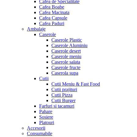
Cafea de Specialitate
Cafea Boabe
Cafea Macinata
Cafea Capsule
Cafea Paduri
Ambalaje
Caserole
Caserole Plastic
Caserole Aluminiu
Caserole desert
Caserole meniu
Caserole salata
Caserole fructe
Caserola supa
Cutii
Cutii Meniu & Fast Food
Cutii prajituri
Cutii Pizza
Cutii Burger
Farfuri si tacamuri
Pahare
Sosiere
Platouri
Accesorii
Consumabile