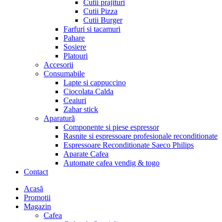
Cutii prajituri
Cutii Pizza
Cutii Burger
Farfuri si tacamuri
Pahare
Sosiere
Platouri
Accesorii
Consumabile
Lapte si cappuccino
Ciocolata Calda
Ceaiuri
Zahar stick
Aparatură
Componente si piese espressor
Rasnite si espressoare profesionale reconditionate
Espressoare Reconditionate Saeco Philips
Aparate Cafea
Automate cafea vendig & togo
Contact
Menu
Acasă
Promotii
Magazin
Cafea