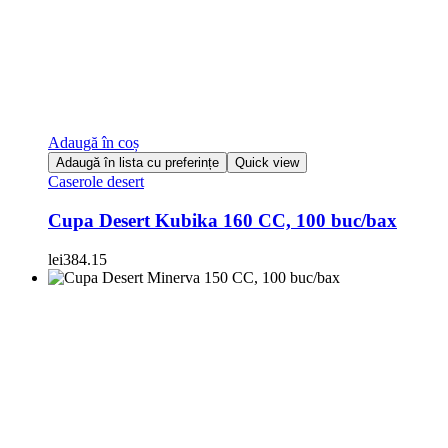
Adaugă în coș
Adaugă în lista cu preferințe
Quick view
Caserole desert
Cupa Desert Kubika 160 CC, 100 buc/bax
lei
384.15