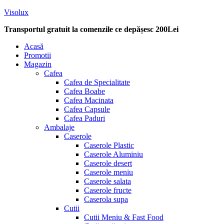
Visolux
Transportul gratuit la comenzile ce depășesc 200Lei
Menu
Acasă
Promotii
Magazin
Cafea
Cafea de Specialitate
Cafea Boabe
Cafea Macinata
Cafea Capsule
Cafea Paduri
Ambalaje
Caserole
Caserole Plastic
Caserole Aluminiu
Caserole desert
Caserole meniu
Caserole salata
Caserole fructe
Caserola supa
Cutii
Cutii Meniu & Fast Food