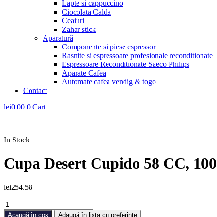
Lapte si cappuccino
Ciocolata Calda
Ceaiuri
Zahar stick
Aparatură
Componente si piese espressor
Rasnite si espressoare profesionale reconditionate
Espressoare Reconditionate Saeco Philips
Aparate Cafea
Automate cafea vendig & togo
Contact
lei
0.00
0
Cart
In Stock
Cupa Desert Cupido 58 CC, 100
lei
254.58
Cantitate
Cupa
Adaugă în coș
Adaugă în lista cu preferințe