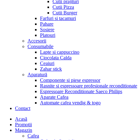
Cutii prajituri
Cutii Pizza
Cutii Burger
Farfuri si tacamuri
Pahare
Sosiere
Platouri
Accesorii
Consumabile
Lapte si cappuccino
Ciocolata Calda
Ceaiuri
Zahar stick
Aparatură
Componente si piese espressor
Rasnite si espressoare profesionale reconditionate
Espressoare Reconditionate Saeco Philips
Aparate Cafea
Automate cafea vendig & togo
Contact
Menu
Acasă
Promotii
Magazin
Cafea