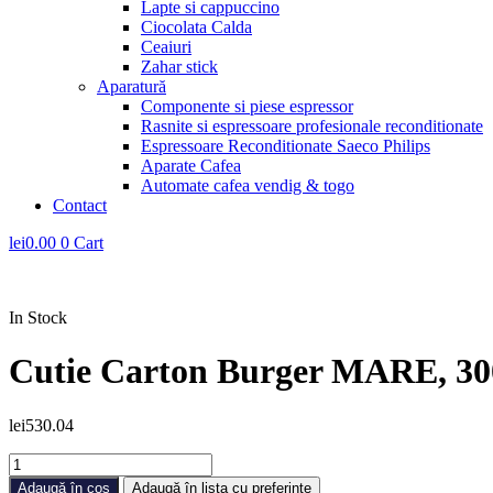
Lapte si cappuccino
Ciocolata Calda
Ceaiuri
Zahar stick
Aparatură
Componente si piese espressor
Rasnite si espressoare profesionale reconditionate
Espressoare Reconditionate Saeco Philips
Aparate Cafea
Automate cafea vendig & togo
Contact
lei
0.00
0
Cart
In Stock
Cutie Carton Burger MARE, 300
lei
530.04
Cantitate
Cutie
Adaugă în coș
Adaugă în lista cu preferințe