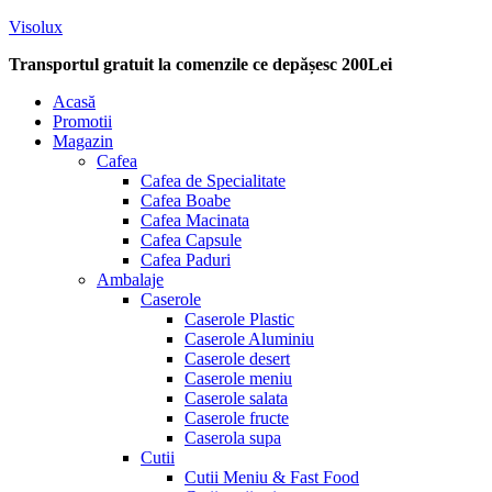
Visolux
Transportul gratuit la comenzile ce depășesc 200Lei
Menu
Acasă
Promotii
Magazin
Cafea
Cafea de Specialitate
Cafea Boabe
Cafea Macinata
Cafea Capsule
Cafea Paduri
Ambalaje
Caserole
Caserole Plastic
Caserole Aluminiu
Caserole desert
Caserole meniu
Caserole salata
Caserole fructe
Caserola supa
Cutii
Cutii Meniu & Fast Food