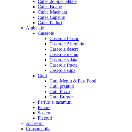
Cafea de Specialitate
Cafea Boabe
Cafea Macinata
Cafea Capsule
Cafea Paduri
Ambalaje
Caserole
Caserole Plastic
Caserole Aluminiu
Caserole desert
Caserole meniu
Caserole salata
Caserole fructe
Caserola supa
Cutii
Cutii Meniu & Fast Food
Cutii prajituri
Cutii Pizza
Cutii Burger
Farfuri si tacamuri
Pahare
Sosiere
Platouri
Accesorii
Consumabile