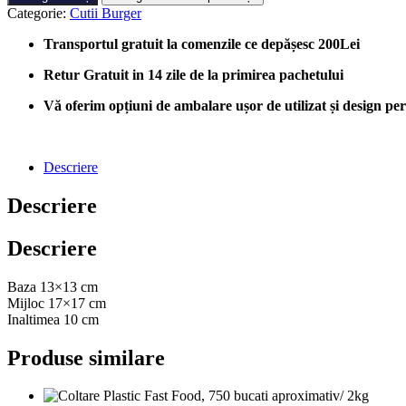
Carton
Categorie:
Cutii Burger
Burger
MARE,
Transportul gratuit la comenzile ce depășesc 200Lei
300
buc/cutie
Retur Gratuit in 14 zile de la primirea pachetului
Vă oferim opțiuni de ambalare ușor de utilizat și design perso
Descriere
Descriere
Descriere
Baza 13×13 cm
Mijloc 17×17 cm
Inaltimea 10 cm
Produse similare