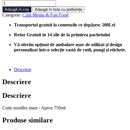
Cantitate
Cutie
Adaugă în coș
Adaugă în lista cu preferințe
Noodles
Categorie:
Cutii Meniu & Fast Food
Alba
MARE,
Transportul gratuit la comenzile ce depășesc 200Lei
100
buc/cutie
Retur Gratuit in 14 zile de la primirea pachetului
Vă oferim opțiuni de ambalare ușor de utilizat și design
personalizat într-o selecție vastă de cutii, pungi și etichete.
Descriere
Descriere
Descriere
Cutie noodles mare / Aprox 750ml
Produse similare