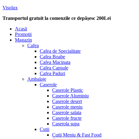
Visolux
Transportul gratuit la comenzile ce depășesc 200Lei
Menu
Acasă
Promotii
Magazin
Cafea
Cafea de Specialitate
Cafea Boabe
Cafea Macinata
Cafea Capsule
Cafea Paduri
Ambalaje
Caserole
Caserole Plastic
Caserole Aluminiu
Caserole desert
Caserole meniu
Caserole salata
Caserole fructe
Caserola supa
Cutii
Cutii Meniu & Fast Food