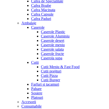
Cafea de Specialitate
Cafea Boabe
Cafea Macinata
Cafea Capsule
Cafea Paduri
Ambalaje
Caserole
Caserole Plastic
Caserole Aluminiu
Caserole desert
Caserole meniu
Caserole salata
Caserole fructe
Caserola supa
Cutii
Cutii Meniu & Fast Food
Cutii prajituri
Cutii Pizza
Cutii Burger
Farfuri si tacamuri
Pahare
Sosiere
Platouri
Accesorii
Consumabile