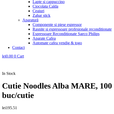
Lapte si cappuccino
Ciocolata Calda
Ceaiuri
Zahar stick
Aparatură
Componente si piese espressor
Rasnite si espressoare profesionale reconditionate
Espressoare Reconditionate Saeco Philips
Aparate Cafea
Automate cafea vendig & togo
Contact
lei
0.00
0
Cart
In Stock
Cutie Noodles Alba MARE, 100
buc/cutie
lei
195.51