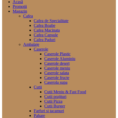
Acasă
Promotii
Magazin
Cafea
Cafea de Specialitate
Cafea Boabe
Cafea Macinata
Cafea Capsule
Cafea Paduri
Ambalaje
Caserole
Caserole Plastic
Caserole Aluminiu
Caserole desert
Caserole meniu
Caserole salata
Caserole fructe
Caserola supa
Cutii
Cutii Meniu & Fast Food
Cutii prajituri
Cutii Pizza
Cutii Burger
Farfuri si tacamuri
Pahare