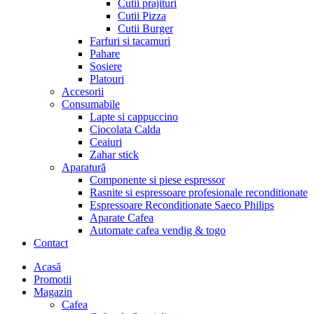
Cutii prajituri
Cutii Pizza
Cutii Burger
Farfuri si tacamuri
Pahare
Sosiere
Platouri
Accesorii
Consumabile
Lapte si cappuccino
Ciocolata Calda
Ceaiuri
Zahar stick
Aparatură
Componente si piese espressor
Rasnite si espressoare profesionale reconditionate
Espressoare Reconditionate Saeco Philips
Aparate Cafea
Automate cafea vendig & togo
Contact
Menu
Acasă
Promotii
Magazin
Cafea