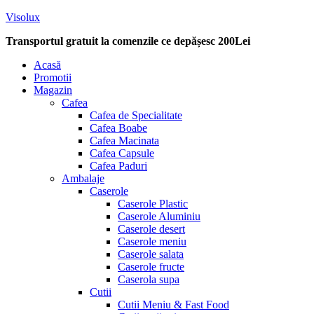
Visolux
Transportul gratuit la comenzile ce depășesc 200Lei
Menu
Acasă
Promotii
Magazin
Cafea
Cafea de Specialitate
Cafea Boabe
Cafea Macinata
Cafea Capsule
Cafea Paduri
Ambalaje
Caserole
Caserole Plastic
Caserole Aluminiu
Caserole desert
Caserole meniu
Caserole salata
Caserole fructe
Caserola supa
Cutii
Cutii Meniu & Fast Food