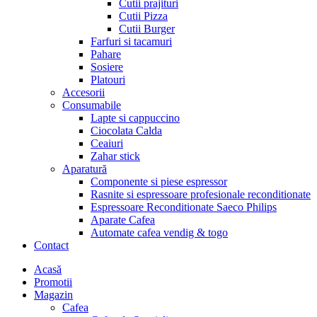
Cutii prajituri
Cutii Pizza
Cutii Burger
Farfuri si tacamuri
Pahare
Sosiere
Platouri
Accesorii
Consumabile
Lapte si cappuccino
Ciocolata Calda
Ceaiuri
Zahar stick
Aparatură
Componente si piese espressor
Rasnite si espressoare profesionale reconditionate
Espressoare Reconditionate Saeco Philips
Aparate Cafea
Automate cafea vendig & togo
Contact
Menu
Acasă
Promotii
Magazin
Cafea