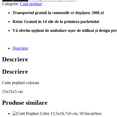
Cu
Categorie:
Cutii prajituri
Fereastra
Pentru
Transportul gratuit la comenzile ce depășesc 200Lei
Prajituri
25cm,
Retur Gratuit in 14 zile de la primirea pachetului
50
bucati/cutie
Vă oferim opțiuni de ambalare ușor de utilizat și design perso
Descriere
Descriere
Descriere
Cutie prajituri colorata
25x25x5 cm
Produse similare