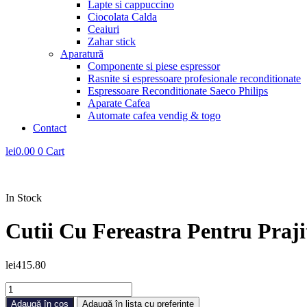
Lapte si cappuccino
Ciocolata Calda
Ceaiuri
Zahar stick
Aparatură
Componente si piese espressor
Rasnite si espressoare profesionale reconditionate
Espressoare Reconditionate Saeco Philips
Aparate Cafea
Automate cafea vendig & togo
Contact
lei
0.00
0
Cart
In Stock
Cutii Cu Fereastra Pentru Praji
lei
415.80
Cantitate
Cutii
Adaugă în coș
Adaugă în lista cu preferințe