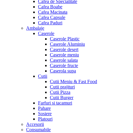
Cafea de Specialitate
Cafea Boabe
Cafea Macinata
Cafea Capsule
Cafea Paduri
Ambalaje
Caserole
Caserole Plastic
Caserole Aluminiu
Caserole desert
Caserole meniu
Caserole salata
Caserole fructe
Caserola supa
Cutii
Cutii Meniu & Fast Food
Cutii prajituri
Cutii Pizza
Cutii Burger
Farfuri si tacamuri
Pahare
Sosiere
Platouri
Accesorii
Consumabile