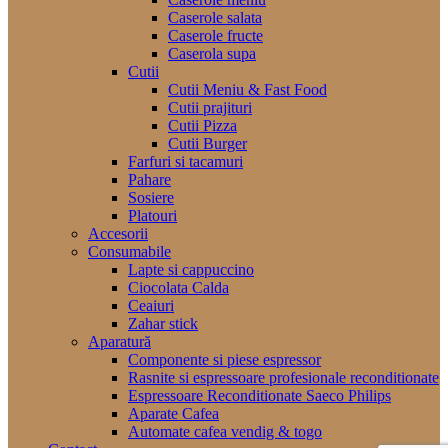
Caserole salata
Caserole fructe
Caserola supa
Cutii
Cutii Meniu & Fast Food
Cutii prajituri
Cutii Pizza
Cutii Burger
Farfuri si tacamuri
Pahare
Sosiere
Platouri
Accesorii
Consumabile
Lapte si cappuccino
Ciocolata Calda
Ceaiuri
Zahar stick
Aparatură
Componente si piese espressor
Rasnite si espressoare profesionale reconditionate
Espressoare Reconditionate Saeco Philips
Aparate Cafea
Automate cafea vendig & togo