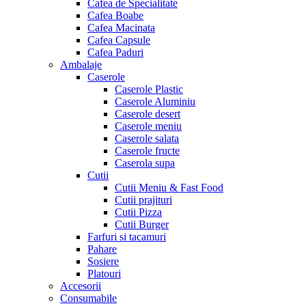
Cafea de Specialitate
Cafea Boabe
Cafea Macinata
Cafea Capsule
Cafea Paduri
Ambalaje
Caserole
Caserole Plastic
Caserole Aluminiu
Caserole desert
Caserole meniu
Caserole salata
Caserole fructe
Caserola supa
Cutii
Cutii Meniu & Fast Food
Cutii prajituri
Cutii Pizza
Cutii Burger
Farfuri si tacamuri
Pahare
Sosiere
Platouri
Accesorii
Consumabile