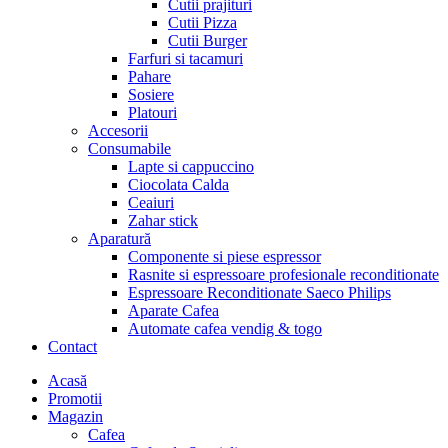
Cutii prajituri
Cutii Pizza
Cutii Burger
Farfuri si tacamuri
Pahare
Sosiere
Platouri
Accesorii
Consumabile
Lapte si cappuccino
Ciocolata Calda
Ceaiuri
Zahar stick
Aparatură
Componente si piese espressor
Rasnite si espressoare profesionale reconditionate
Espressoare Reconditionate Saeco Philips
Aparate Cafea
Automate cafea vendig & togo
Contact
Menu
Acasă
Promotii
Magazin
Cafea