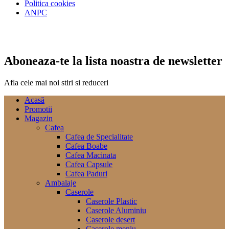
Politica cookies
ANPC
Aboneaza-te la lista noastra de newsletter
Afla cele mai noi stiri si reduceri
Acasă
Promotii
Magazin
Cafea
Cafea de Specialitate
Cafea Boabe
Cafea Macinata
Cafea Capsule
Cafea Paduri
Ambalaje
Caserole
Caserole Plastic
Caserole Aluminiu
Caserole desert
Caserole meniu