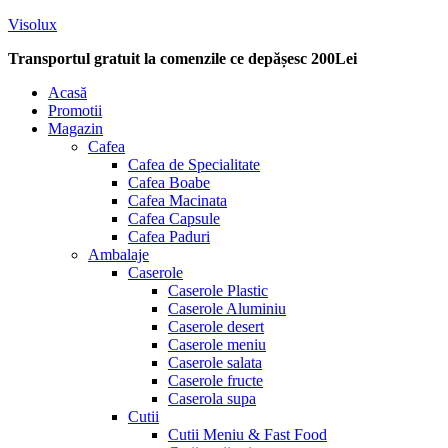
Visolux
Transportul gratuit la comenzile ce depășesc 200Lei
Menu
Acasă
Promotii
Magazin
Cafea
Cafea de Specialitate
Cafea Boabe
Cafea Macinata
Cafea Capsule
Cafea Paduri
Ambalaje
Caserole
Caserole Plastic
Caserole Aluminiu
Caserole desert
Caserole meniu
Caserole salata
Caserole fructe
Caserola supa
Cutii
Cutii Meniu & Fast Food