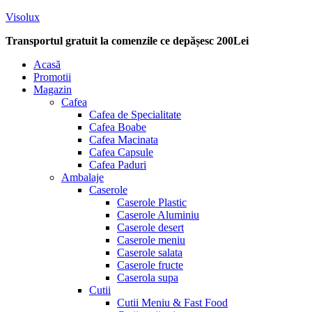
Visolux
Transportul gratuit la comenzile ce depășesc 200Lei
Menu
Acasă
Promotii
Magazin
Cafea
Cafea de Specialitate
Cafea Boabe
Cafea Macinata
Cafea Capsule
Cafea Paduri
Ambalaje
Caserole
Caserole Plastic
Caserole Aluminiu
Caserole desert
Caserole meniu
Caserole salata
Caserole fructe
Caserola supa
Cutii
Cutii Meniu & Fast Food