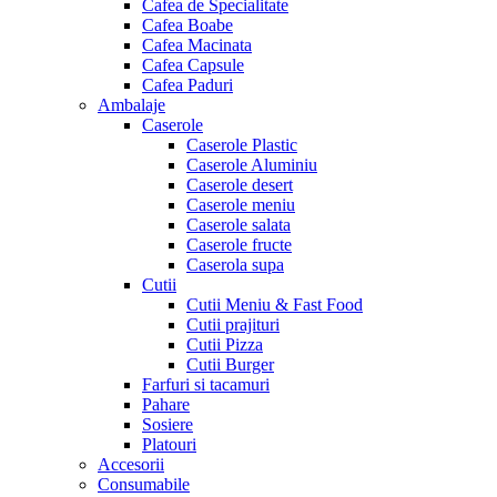
Cafea de Specialitate
Cafea Boabe
Cafea Macinata
Cafea Capsule
Cafea Paduri
Ambalaje
Caserole
Caserole Plastic
Caserole Aluminiu
Caserole desert
Caserole meniu
Caserole salata
Caserole fructe
Caserola supa
Cutii
Cutii Meniu & Fast Food
Cutii prajituri
Cutii Pizza
Cutii Burger
Farfuri si tacamuri
Pahare
Sosiere
Platouri
Accesorii
Consumabile