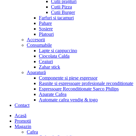
Cutii prajituri
Cutii Pizza
Cutii Burger
Farfuri si tacamuri
Pahare
Sosiere
Platouri
Accesorii
Consumabile
Lapte si cappuccino
Ciocolata Calda
Ceaiuri
Zahar stick
Aparatură
Componente si piese espressor
Rasnite si espressoare profesionale reconditionate
Espressoare Reconditionate Saeco Philips
Aparate Cafea
Automate cafea vendig & togo
Contact
Menu
Acasă
Promotii
Magazin
Cafea