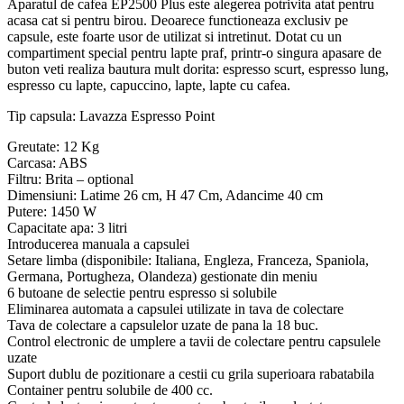
Aparatul de cafea EP2500 Plus este alegerea potrivita atat pentru
acasa cat si pentru birou. Deoarece functioneaza exclusiv pe
capsule, este foarte usor de utilizat si intretinut. Dotat cu un
compartiment special pentru lapte praf, printr-o singura apasare de
buton veti realiza bautura mult dorita: espresso scurt, espresso lung,
espresso cu lapte, capuccino, lapte, lapte cu cafea.
Tip capsula: Lavazza Espresso Point
Greutate: 12 Kg
Carcasa: ABS
Filtru: Brita – optional
Dimensiuni: Latime 26 cm, H 47 Cm, Adancime 40 cm
Putere: 1450 W
Capacitate apa: 3 litri
Introducerea manuala a capsulei
Setare limba (disponibile: Italiana, Engleza, Franceza, Spaniola,
Germana, Portugheza, Olandeza) gestionate din meniu
6 butoane de selectie pentru espresso si solubile
Eliminarea automata a capsulei utilizate in tava de colectare
Tava de colectare a capsulelor uzate de pana la 18 buc.
Control electronic de umplere a tavii de colectare pentru capsulele
uzate
Suport dublu de pozitionare a cestii cu grila superioara rabatabila
Container pentru solubile de 400 cc.