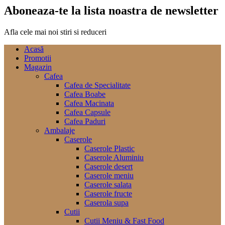
Aboneaza-te la lista noastra de newsletter
Afla cele mai noi stiri si reduceri
Acasă
Promotii
Magazin
Cafea
Cafea de Specialitate
Cafea Boabe
Cafea Macinata
Cafea Capsule
Cafea Paduri
Ambalaje
Caserole
Caserole Plastic
Caserole Aluminiu
Caserole desert
Caserole meniu
Caserole salata
Caserole fructe
Caserola supa
Cutii
Cutii Meniu & Fast Food