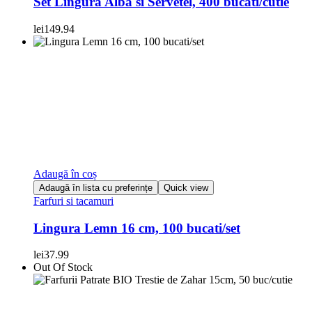
Set Lingura Alba si Servetel, 400 bucati/cutie
lei
149.94
Adaugă în coș
Adaugă în lista cu preferințe
Quick view
Farfuri si tacamuri
Lingura Lemn 16 cm, 100 bucati/set
lei
37.99
Out Of Stock