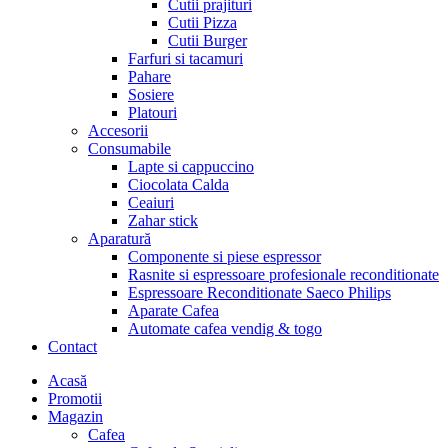
Cutii prajituri
Cutii Pizza
Cutii Burger
Farfuri si tacamuri
Pahare
Sosiere
Platouri
Accesorii
Consumabile
Lapte si cappuccino
Ciocolata Calda
Ceaiuri
Zahar stick
Aparatură
Componente si piese espressor
Rasnite si espressoare profesionale reconditionate
Espressoare Reconditionate Saeco Philips
Aparate Cafea
Automate cafea vendig & togo
Contact
Menu
Acasă
Promotii
Magazin
Cafea