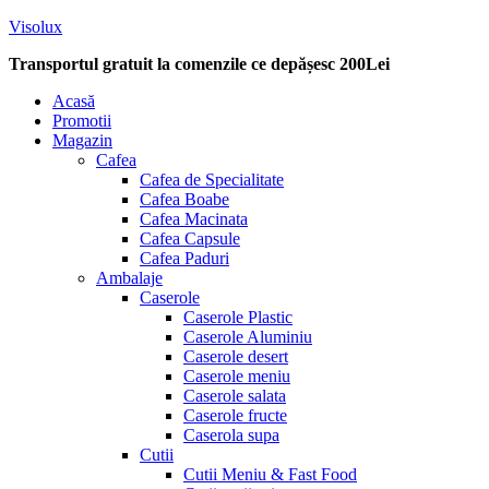
Visolux
Transportul gratuit la comenzile ce depășesc 200Lei
Menu
Acasă
Promotii
Magazin
Cafea
Cafea de Specialitate
Cafea Boabe
Cafea Macinata
Cafea Capsule
Cafea Paduri
Ambalaje
Caserole
Caserole Plastic
Caserole Aluminiu
Caserole desert
Caserole meniu
Caserole salata
Caserole fructe
Caserola supa
Cutii
Cutii Meniu & Fast Food