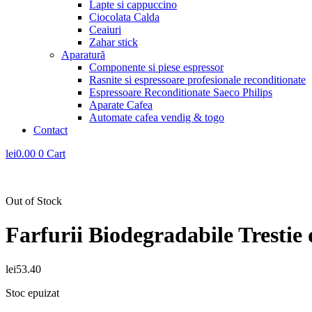
Lapte si cappuccino
Ciocolata Calda
Ceaiuri
Zahar stick
Aparatură
Componente si piese espressor
Rasnite si espressoare profesionale reconditionate
Espressoare Reconditionate Saeco Philips
Aparate Cafea
Automate cafea vendig & togo
Contact
lei
0.00
0
Cart
Out of Stock
Farfurii Biodegradabile Tresti
lei
53.40
Stoc epuizat