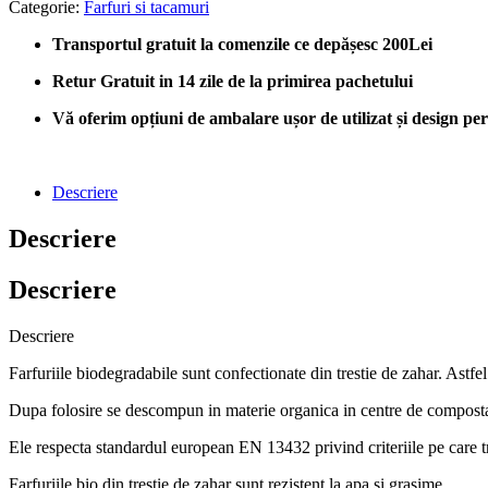
Categorie:
Farfuri si tacamuri
Transportul gratuit la comenzile ce depășesc 200Lei
Retur Gratuit in 14 zile de la primirea pachetului
Vă oferim opțiuni de ambalare ușor de utilizat și design perso
Descriere
Descriere
Descriere
Descriere
Farfuriile biodegradabile sunt confectionate din trestie de zahar. Astf
Dupa folosire se descompun in materie organica in centre de composta
Ele respecta standardul european EN 13432 privind criteriile pe care t
Farfuriile bio din trestie de zahar sunt rezistent la apa si grasime