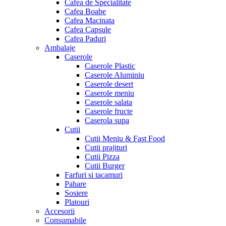
Cafea de Specialitate
Cafea Boabe
Cafea Macinata
Cafea Capsule
Cafea Paduri
Ambalaje
Caserole
Caserole Plastic
Caserole Aluminiu
Caserole desert
Caserole meniu
Caserole salata
Caserole fructe
Caserola supa
Cutii
Cutii Meniu & Fast Food
Cutii prajituri
Cutii Pizza
Cutii Burger
Farfuri si tacamuri
Pahare
Sosiere
Platouri
Accesorii
Consumabile