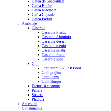
Cafea de Specialitate
Cafea Boabe
Cafea Macinata
Cafea Capsule
Cafea Paduri
Ambalaje
Caserole
Caserole Plastic
Caserole Aluminiu
Caserole desert
Caserole meniu
Caserole salata
Caserole fructe
Caserola supa
Cutii
Cutii Meniu & Fast Food
Cutii prajituri
Cutii Pizza
Cutii Burger
Farfuri si tacamuri
Pahare
Sosiere
Platouri
Accesorii
Consumabile