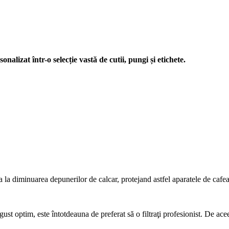
nalizat într-o selecție vastă de cutii, pungi și etichete.
a la diminuarea depunerilor de calcar, protejand astfel aparatele de cafea
ust optim, este întotdeauna de preferat să o filtraţi profesionist. De ace