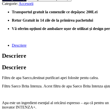
de
Categorie:
Accesorii
apa
Intenza+
Transportul gratuit la comenzile ce depășesc 200Lei
pentru
espressoare
Retur Gratuit in 14 zile de la primirea pachetului
Philips
Saeco
Vă oferim opțiuni de ambalare ușor de utilizat și design perso
RI9113/36
Descriere
Descriere
Descriere
Filtru de apa Saeco,destinat purificari apei folosite pentu cafea.
Filtru Saeco Brita Intenza. Acest filtru de apa Saeco Brita Intenza ajut
Apa este un ingredient esenţial al oricărui espresso – aşa că pentru un g
inovator INTENZA+.