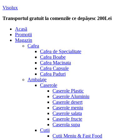
Visolux
Transportul gratuit la comenzile ce depășesc 200Lei
Menu
Acasă
Promotii
Magazin
Cafea
Cafea de Specialitate
Cafea Boabe
Cafea Macinata
Cafea Capsule
Cafea Paduri
Ambalaje
Caserole
Caserole Plastic
Caserole Aluminiu
Caserole desert
Caserole meniu
Caserole salata
Caserole fructe
Caserola supa
Cutii
Cutii Meniu & Fast Food