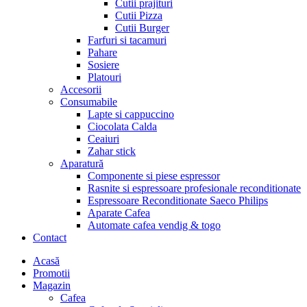
Cutii prajituri
Cutii Pizza
Cutii Burger
Farfuri si tacamuri
Pahare
Sosiere
Platouri
Accesorii
Consumabile
Lapte si cappuccino
Ciocolata Calda
Ceaiuri
Zahar stick
Aparatură
Componente si piese espressor
Rasnite si espressoare profesionale reconditionate
Espressoare Reconditionate Saeco Philips
Aparate Cafea
Automate cafea vendig & togo
Contact
Menu
Acasă
Promotii
Magazin
Cafea