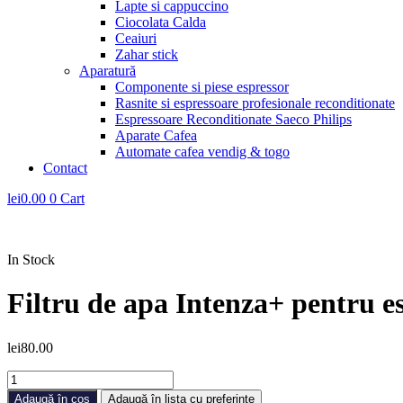
Lapte si cappuccino
Ciocolata Calda
Ceaiuri
Zahar stick
Aparatură
Componente si piese espressor
Rasnite si espressoare profesionale reconditionate
Espressoare Reconditionate Saeco Philips
Aparate Cafea
Automate cafea vendig & togo
Contact
lei
0.00
0
Cart
In Stock
Filtru de apa Intenza+ pentru e
lei
80.00
Cantitate
Filtru
Adaugă în coș
Adaugă în lista cu preferințe