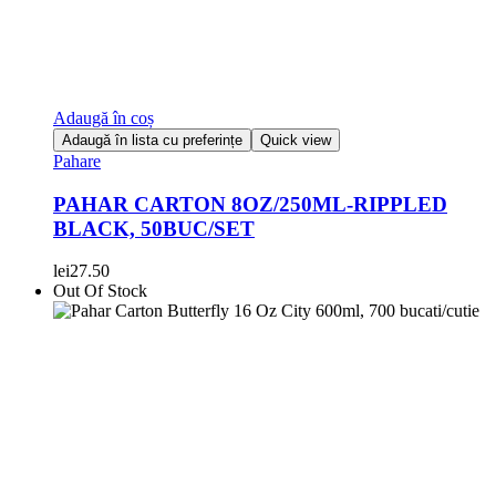
Adaugă în coș
Adaugă în lista cu preferințe
Quick view
Pahare
PAHAR CARTON 8OZ/250ML-RIPPLED
BLACK, 50BUC/SET
lei
27.50
Out Of Stock