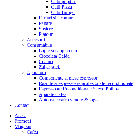
Cutii prajituri
Cutii Pizza
Cutii Burger
Farfuri si tacamuri
Pahare
Sosiere
Platouri
Accesorii
Consumabile
Lapte si cappuccino
Ciocolata Calda
Ceaiuri
Zahar stick
Aparatură
Componente si piese espressor
Rasnite si espressoare profesionale reconditionate
Espressoare Reconditionate Saeco Philips
Aparate Cafea
Automate cafea vendig & togo
Contact
Menu
Acasă
Promotii
Magazin
Cafea