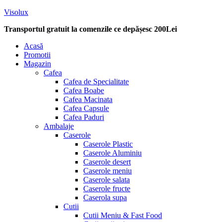
Visolux
Transportul gratuit la comenzile ce depășesc 200Lei
Menu
Acasă
Promotii
Magazin
Cafea
Cafea de Specialitate
Cafea Boabe
Cafea Macinata
Cafea Capsule
Cafea Paduri
Ambalaje
Caserole
Caserole Plastic
Caserole Aluminiu
Caserole desert
Caserole meniu
Caserole salata
Caserole fructe
Caserola supa
Cutii
Cutii Meniu & Fast Food