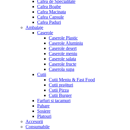
Cafea de Specialitate
Cafea Boabe
Cafea Macinata
Cafea Capsule
Cafea Paduri
Ambalaje
Caserole
Caserole Plastic
Caserole Aluminiu
Caserole desert
Caserole meniu
Caserole salata
Caserole fructe
Caserola supa
Cutii
Cutii Meniu & Fast Food
Cutii prajituri
Cutii Pizza
Cutii Burger
Farfuri si tacamuri
Pahare
Sosiere
Platouri
Accesorii
Consumabile