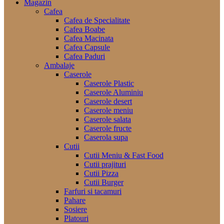
Magazin
Cafea
Cafea de Specialitate
Cafea Boabe
Cafea Macinata
Cafea Capsule
Cafea Paduri
Ambalaje
Caserole
Caserole Plastic
Caserole Aluminiu
Caserole desert
Caserole meniu
Caserole salata
Caserole fructe
Caserola supa
Cutii
Cutii Meniu & Fast Food
Cutii prajituri
Cutii Pizza
Cutii Burger
Farfuri si tacamuri
Pahare
Sosiere
Platouri