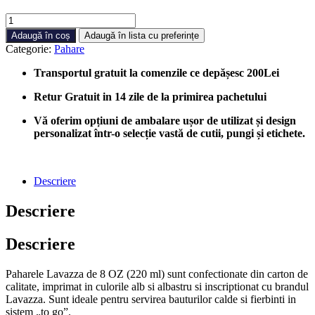
Cantitate
PAHAR
Adaugă în coș
Adaugă în lista cu preferințe
CARTON
Categorie:
Pahare
LAVAZZA
8
Transportul gratuit la comenzile ce depășesc 200Lei
OZ/220ML
50
Retur Gratuit in 14 zile de la primirea pachetului
BUC/SET
Vă oferim opțiuni de ambalare ușor de utilizat și design
personalizat într-o selecție vastă de cutii, pungi și etichete.
Descriere
Descriere
Descriere
Paharele Lavazza de 8 OZ (220 ml) sunt confectionate din carton de
calitate, imprimat in culorile alb si albastru si inscriptionat cu brandul
Lavazza. Sunt ideale pentru servirea bauturilor calde si fierbinti in
sistem „to go”.