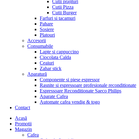
Cutii prajituri
Cutii Pizza
Cutii Burger
Farfuri si tacamuri
Pahare
Sosiere
Platouri
Accesorii
Consumabile
Lapte si cappuccino
Ciocolata Calda
Ceaiuri
Zahar stick
Aparatură
Componente si piese espressor
Rasnite si espressoare profesionale reconditionate
Espressoare Reconditionate Saeco Philips
Aparate Cafea
Automate cafea vendig & togo
Contact
Menu
Acasă
Promotii
Magazin
Cafea