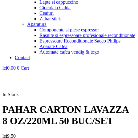
Lapte si cappuccino
Ciocolata Calda
Ceaiuri
Zahar stick
Aparatură
Componente si piese espressor
Rasnite si espressoare profesionale reconditionate
Espressoare Reconditionate Saeco Philips
Aparate Cafea
Automate cafea vendig & togo
Contact
lei
0.00
0
Cart
In Stock
PAHAR CARTON LAVAZZA
8 OZ/220ML 50 BUC/SET
lei
9.50