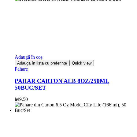
Adaugă în coș
Adaugă în lista cu preferințe
Quick view
Pahare
PAHAR CARTON ALB 8OZ/250ML
50BUC/SET
lei
9.50