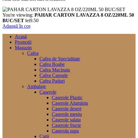
You're viewing:
PAHAR CARTON LAVAZZA 8 OZ/220ML 50
BUC/SET
lei
9.50
Adaugă în coș
Acasă
Promotii
Magazin
Cafea
Cafea de Specialitate
Cafea Boabe
Cafea Macinata
Cafea Capsule
Cafea Paduri
Ambalaje
Caserole
Caserole Plastic
Caserole Aluminiu
Caserole desert
Caserole meniu
Caserole salata
Caserole fructe
Caserola supa
Cutii