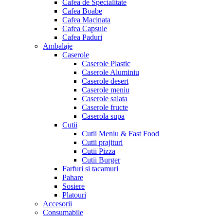
Cafea de Specialitate
Cafea Boabe
Cafea Macinata
Cafea Capsule
Cafea Paduri
Ambalaje
Caserole
Caserole Plastic
Caserole Aluminiu
Caserole desert
Caserole meniu
Caserole salata
Caserole fructe
Caserola supa
Cutii
Cutii Meniu & Fast Food
Cutii prajituri
Cutii Pizza
Cutii Burger
Farfuri si tacamuri
Pahare
Sosiere
Platouri
Accesorii
Consumabile