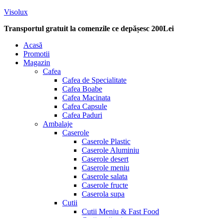
Visolux
Transportul gratuit la comenzile ce depășesc 200Lei
Menu
Acasă
Promotii
Magazin
Cafea
Cafea de Specialitate
Cafea Boabe
Cafea Macinata
Cafea Capsule
Cafea Paduri
Ambalaje
Caserole
Caserole Plastic
Caserole Aluminiu
Caserole desert
Caserole meniu
Caserole salata
Caserole fructe
Caserola supa
Cutii
Cutii Meniu & Fast Food