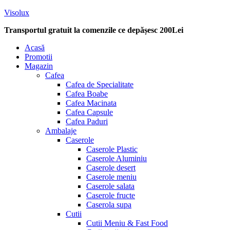
Visolux
Transportul gratuit la comenzile ce depășesc 200Lei
Menu
Acasă
Promotii
Magazin
Cafea
Cafea de Specialitate
Cafea Boabe
Cafea Macinata
Cafea Capsule
Cafea Paduri
Ambalaje
Caserole
Caserole Plastic
Caserole Aluminiu
Caserole desert
Caserole meniu
Caserole salata
Caserole fructe
Caserola supa
Cutii
Cutii Meniu & Fast Food