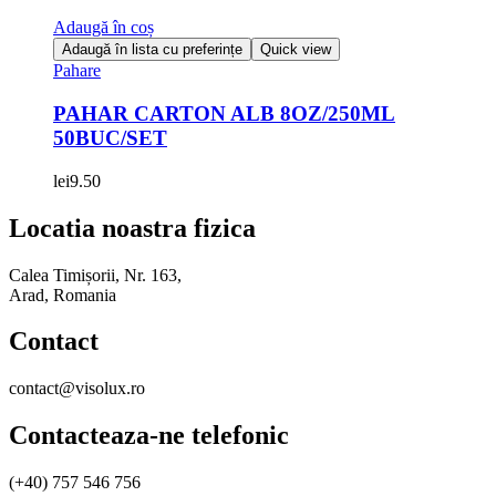
Adaugă în coș
Adaugă în lista cu preferințe
Quick view
Pahare
PAHAR CARTON ALB 8OZ/250ML
50BUC/SET
lei
9.50
Locatia noastra fizica
Calea Timișorii, Nr. 163,
Arad, Romania
Contact
contact@visolux.ro
Contacteaza-ne telefonic
(+40) 757 546 756