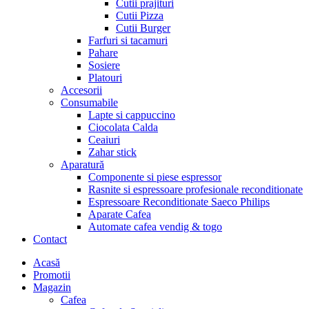
Cutii prajituri
Cutii Pizza
Cutii Burger
Farfuri si tacamuri
Pahare
Sosiere
Platouri
Accesorii
Consumabile
Lapte si cappuccino
Ciocolata Calda
Ceaiuri
Zahar stick
Aparatură
Componente si piese espressor
Rasnite si espressoare profesionale reconditionate
Espressoare Reconditionate Saeco Philips
Aparate Cafea
Automate cafea vendig & togo
Contact
Menu
Acasă
Promotii
Magazin
Cafea