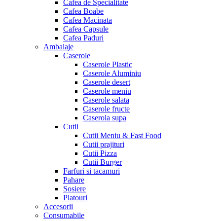
Cafea de Specialitate
Cafea Boabe
Cafea Macinata
Cafea Capsule
Cafea Paduri
Ambalaje
Caserole
Caserole Plastic
Caserole Aluminiu
Caserole desert
Caserole meniu
Caserole salata
Caserole fructe
Caserola supa
Cutii
Cutii Meniu & Fast Food
Cutii prajituri
Cutii Pizza
Cutii Burger
Farfuri si tacamuri
Pahare
Sosiere
Platouri
Accesorii
Consumabile