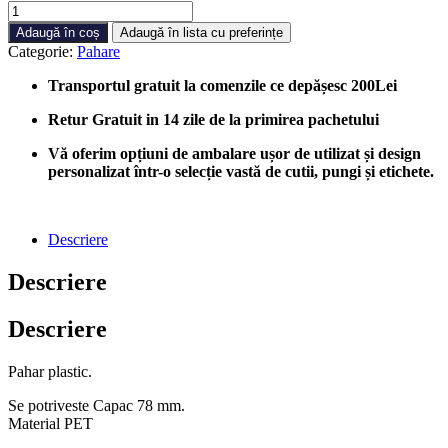
Cantitate
Pahar
Adaugă în coș
Adaugă în lista cu preferințe
Plastic
Categorie:
Pahare
200/250ml,
1250
Transportul gratuit la comenzile ce depășesc 200Lei
bucati/cutie
Retur Gratuit in 14 zile de la primirea pachetului
Vă oferim opțiuni de ambalare ușor de utilizat și design
personalizat într-o selecție vastă de cutii, pungi și etichete.
Descriere
Descriere
Descriere
Pahar plastic.
Se potriveste Capac 78 mm.
Material PET