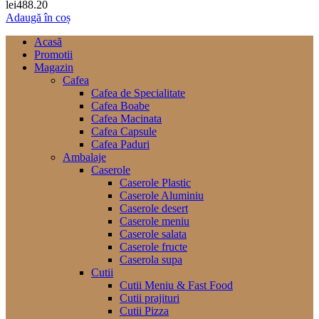
lei
488.20
Adaugă în coș
Acasă
Promotii
Magazin
Cafea
Cafea de Specialitate
Cafea Boabe
Cafea Macinata
Cafea Capsule
Cafea Paduri
Ambalaje
Caserole
Caserole Plastic
Caserole Aluminiu
Caserole desert
Caserole meniu
Caserole salata
Caserole fructe
Caserola supa
Cutii
Cutii Meniu & Fast Food
Cutii prajituri
Cutii Pizza