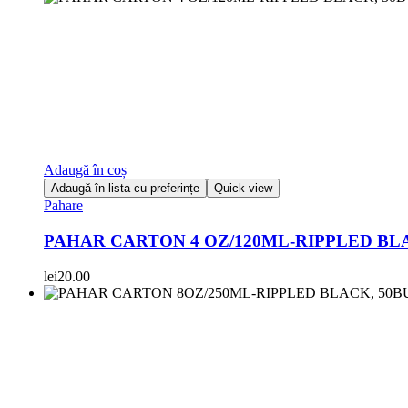
Adaugă în coș
Adaugă în lista cu preferințe
Quick view
Pahare
PAHAR CARTON 4 OZ/120ML-RIPPLED BLA
lei
20.00