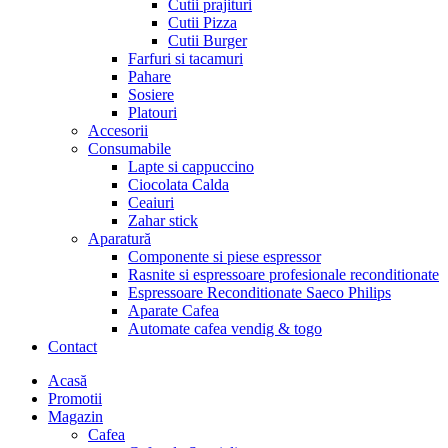
Cutii prajituri
Cutii Pizza
Cutii Burger
Farfuri si tacamuri
Pahare
Sosiere
Platouri
Accesorii
Consumabile
Lapte si cappuccino
Ciocolata Calda
Ceaiuri
Zahar stick
Aparatură
Componente si piese espressor
Rasnite si espressoare profesionale reconditionate
Espressoare Reconditionate Saeco Philips
Aparate Cafea
Automate cafea vendig & togo
Contact
Menu
Acasă
Promotii
Magazin
Cafea