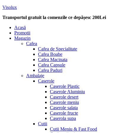
Visolux
Transportul gratuit la comenzile ce depășesc 200Lei
Menu
Acasă
Promotii
Magazin
Cafea
Cafea de Specialitate
Cafea Boabe
Cafea Macinata
Cafea Capsule
Cafea Paduri
Ambalaje
Caserole
Caserole Plastic
Caserole Aluminiu
Caserole desert
Caserole meniu
Caserole salata
Caserole fructe
Caserola supa
Cutii
Cutii Meniu & Fast Food