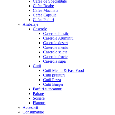
Cafea de Specialitate
Cafea Boabe
Cafea Macinata
Cafea Capsule
Cafea Paduri
Ambalaje
Caserole
Caserole Plastic
Caserole Aluminiu
Caserole desert
Caserole meniu
Caserole salata
Caserole fructe
Caserola supa
Cutii
Cutii Meniu & Fast Food
Cutii prajituri
Cutii Pizza
Cutii Burger
Farfuri si tacamuri
Pahare
Sosiere
Platouri
Accesorii
Consumabile