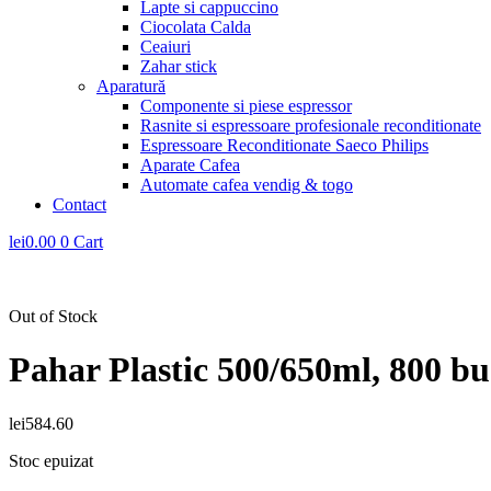
Lapte si cappuccino
Ciocolata Calda
Ceaiuri
Zahar stick
Aparatură
Componente si piese espressor
Rasnite si espressoare profesionale reconditionate
Espressoare Reconditionate Saeco Philips
Aparate Cafea
Automate cafea vendig & togo
Contact
lei
0.00
0
Cart
Out of Stock
Pahar Plastic 500/650ml, 800 bu
lei
584.60
Stoc epuizat