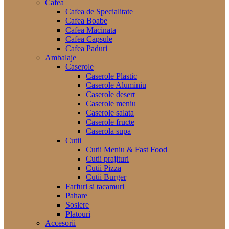
Cafea
Cafea de Specialitate
Cafea Boabe
Cafea Macinata
Cafea Capsule
Cafea Paduri
Ambalaje
Caserole
Caserole Plastic
Caserole Aluminiu
Caserole desert
Caserole meniu
Caserole salata
Caserole fructe
Caserola supa
Cutii
Cutii Meniu & Fast Food
Cutii prajituri
Cutii Pizza
Cutii Burger
Farfuri si tacamuri
Pahare
Sosiere
Platouri
Accesorii