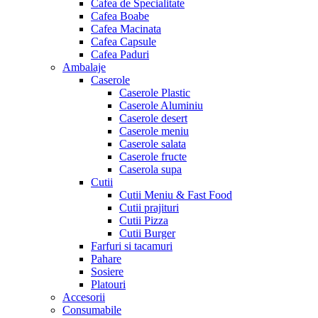
Cafea de Specialitate
Cafea Boabe
Cafea Macinata
Cafea Capsule
Cafea Paduri
Ambalaje
Caserole
Caserole Plastic
Caserole Aluminiu
Caserole desert
Caserole meniu
Caserole salata
Caserole fructe
Caserola supa
Cutii
Cutii Meniu & Fast Food
Cutii prajituri
Cutii Pizza
Cutii Burger
Farfuri si tacamuri
Pahare
Sosiere
Platouri
Accesorii
Consumabile