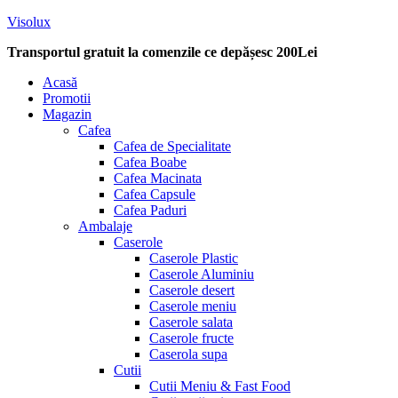
Visolux
Transportul gratuit la comenzile ce depășesc 200Lei
Menu
Acasă
Promotii
Magazin
Cafea
Cafea de Specialitate
Cafea Boabe
Cafea Macinata
Cafea Capsule
Cafea Paduri
Ambalaje
Caserole
Caserole Plastic
Caserole Aluminiu
Caserole desert
Caserole meniu
Caserole salata
Caserole fructe
Caserola supa
Cutii
Cutii Meniu & Fast Food