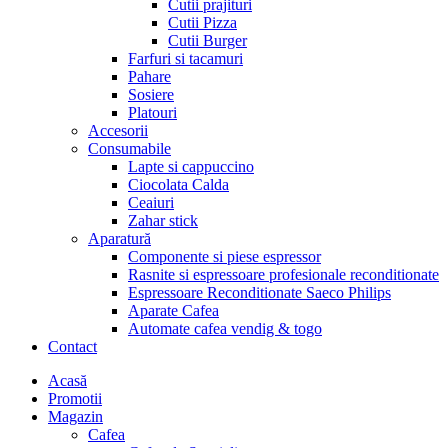
Cutii prajituri
Cutii Pizza
Cutii Burger
Farfuri si tacamuri
Pahare
Sosiere
Platouri
Accesorii
Consumabile
Lapte si cappuccino
Ciocolata Calda
Ceaiuri
Zahar stick
Aparatură
Componente si piese espressor
Rasnite si espressoare profesionale reconditionate
Espressoare Reconditionate Saeco Philips
Aparate Cafea
Automate cafea vendig & togo
Contact
Menu
Acasă
Promotii
Magazin
Cafea