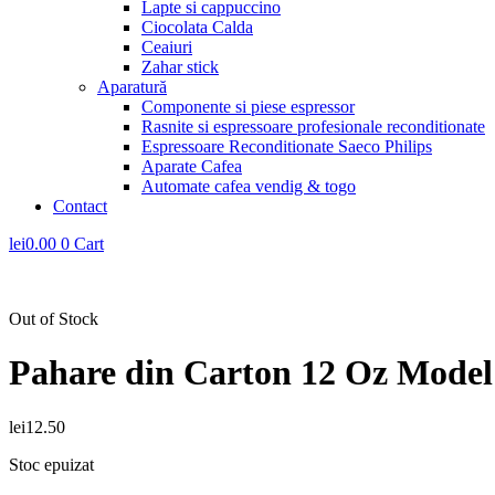
Lapte si cappuccino
Ciocolata Calda
Ceaiuri
Zahar stick
Aparatură
Componente si piese espressor
Rasnite si espressoare profesionale reconditionate
Espressoare Reconditionate Saeco Philips
Aparate Cafea
Automate cafea vendig & togo
Contact
lei
0.00
0
Cart
Out of Stock
Pahare din Carton 12 Oz Model 
lei
12.50
Stoc epuizat