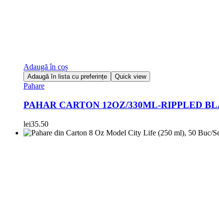
Adaugă în coș
Adaugă în lista cu preferințe
Quick view
Pahare
PAHAR CARTON 12OZ/330ML-RIPPLED BL
lei
35.50