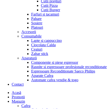
Cutii prajituri
Cutii Pizza
Cutii Burger
Farfuri si tacamuri
Pahare
Sosiere
Platouri
Accesorii
Consumabile
Lapte si cappuccino
Ciocolata Calda
Ceaiuri
Zahar stick
Aparatură
Componente si piese espressor
Rasnite si espressoare profesionale reconditionate
Espressoare Reconditionate Saeco Philips
Aparate Cafea
Automate cafea vendig & togo
Contact
Menu
Acasă
Promotii
Magazin
Cafea