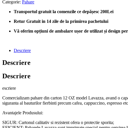
Categorie:
Pahare
Transportul gratuit la comenzile ce depășesc 200Lei
Retur Gratuit in 14 zile de la primirea pachetului
Vă oferim opțiuni de ambalare ușor de utilizat și design perso
Descriere
Descriere
Descriere
escriere
Comercializam pahare din carton 12 OZ model Lavazza, avand o capacita
siguranta al bauturilor fierbinti precum cafea, cappuccino, espresso etc
Avantajele Produsului:
SIGUR: Cartonul calitativ si rezistent ofera o protectie sporita;
EFICIENT: Paharele Lavazza sunt imprimate special pentru servirea ba