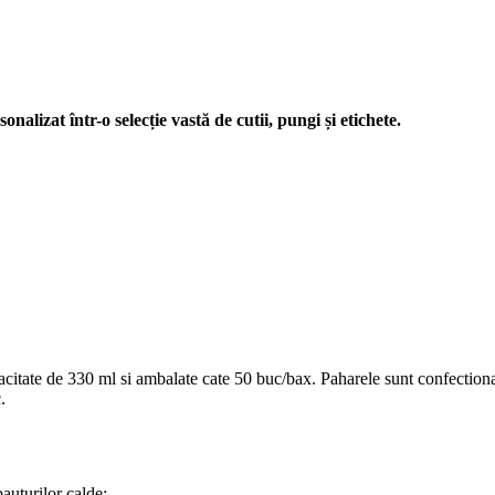
nalizat într-o selecție vastă de cutii, pungi și etichete.
te de 330 ml si ambalate cate 50 buc/bax. Paharele sunt confectionate d
.
uturilor calde;