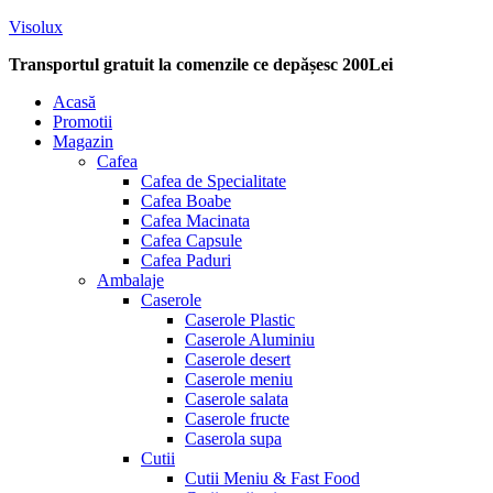
Visolux
Transportul gratuit la comenzile ce depășesc 200Lei
Menu
Acasă
Promotii
Magazin
Cafea
Cafea de Specialitate
Cafea Boabe
Cafea Macinata
Cafea Capsule
Cafea Paduri
Ambalaje
Caserole
Caserole Plastic
Caserole Aluminiu
Caserole desert
Caserole meniu
Caserole salata
Caserole fructe
Caserola supa
Cutii
Cutii Meniu & Fast Food