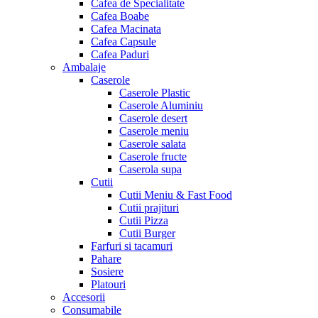
Cafea de Specialitate
Cafea Boabe
Cafea Macinata
Cafea Capsule
Cafea Paduri
Ambalaje
Caserole
Caserole Plastic
Caserole Aluminiu
Caserole desert
Caserole meniu
Caserole salata
Caserole fructe
Caserola supa
Cutii
Cutii Meniu & Fast Food
Cutii prajituri
Cutii Pizza
Cutii Burger
Farfuri si tacamuri
Pahare
Sosiere
Platouri
Accesorii
Consumabile