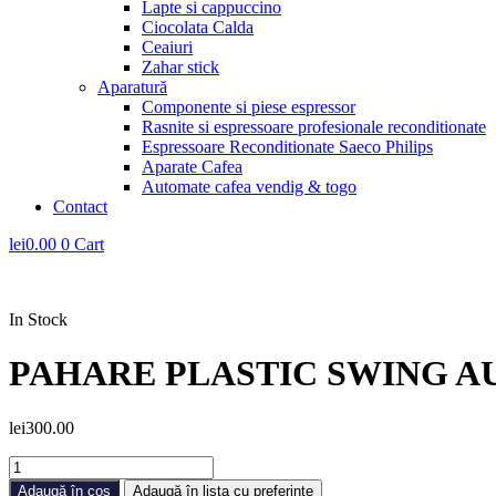
Lapte si cappuccino
Ciocolata Calda
Ceaiuri
Zahar stick
Aparatură
Componente si piese espressor
Rasnite si espressoare profesionale reconditionate
Espressoare Reconditionate Saeco Philips
Aparate Cafea
Automate cafea vendig & togo
Contact
lei
0.00
0
Cart
In Stock
PAHARE PLASTIC SWING AUT
lei
300.00
Cantitate
PAHARE
Adaugă în coș
Adaugă în lista cu preferințe