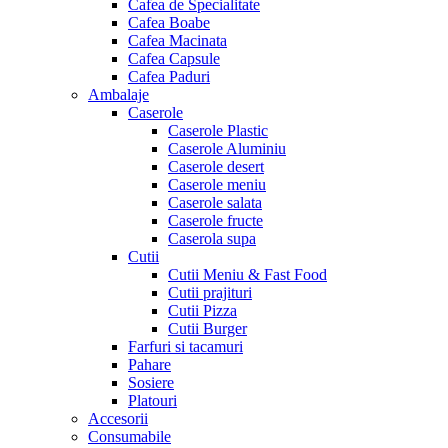
Cafea de Specialitate
Cafea Boabe
Cafea Macinata
Cafea Capsule
Cafea Paduri
Ambalaje
Caserole
Caserole Plastic
Caserole Aluminiu
Caserole desert
Caserole meniu
Caserole salata
Caserole fructe
Caserola supa
Cutii
Cutii Meniu & Fast Food
Cutii prajituri
Cutii Pizza
Cutii Burger
Farfuri si tacamuri
Pahare
Sosiere
Platouri
Accesorii
Consumabile