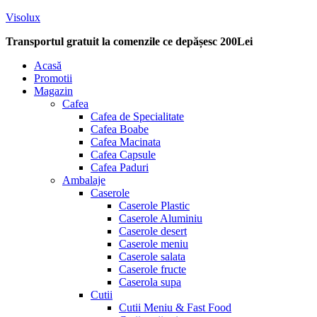
Visolux
Transportul gratuit la comenzile ce depășesc 200Lei
Menu
Acasă
Promotii
Magazin
Cafea
Cafea de Specialitate
Cafea Boabe
Cafea Macinata
Cafea Capsule
Cafea Paduri
Ambalaje
Caserole
Caserole Plastic
Caserole Aluminiu
Caserole desert
Caserole meniu
Caserole salata
Caserole fructe
Caserola supa
Cutii
Cutii Meniu & Fast Food