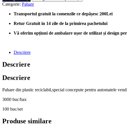
PLASTIC
Categorie:
Pahare
SWING
AUTOMATE
Transportul gratuit la comenzile ce depășesc 200Lei
,
bax
Retur Gratuit in 14 zile de la primirea pachetului
3000
buc
Vă oferim opțiuni de ambalare ușor de utilizat și design perso
Descriere
Descriere
Descriere
Pahare din plastic reciclabil,special concepute pentru automatele vend
3000 buc/bax
100 buc/set
Produse similare