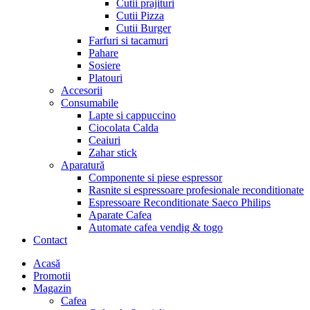
Cutii prajituri
Cutii Pizza
Cutii Burger
Farfuri si tacamuri
Pahare
Sosiere
Platouri
Accesorii
Consumabile
Lapte si cappuccino
Ciocolata Calda
Ceaiuri
Zahar stick
Aparatură
Componente si piese espressor
Rasnite si espressoare profesionale reconditionate
Espressoare Reconditionate Saeco Philips
Aparate Cafea
Automate cafea vendig & togo
Contact
Menu
Acasă
Promotii
Magazin
Cafea