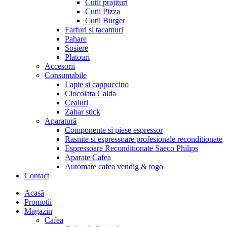
Cutii prajituri
Cutii Pizza
Cutii Burger
Farfuri si tacamuri
Pahare
Sosiere
Platouri
Accesorii
Consumabile
Lapte si cappuccino
Ciocolata Calda
Ceaiuri
Zahar stick
Aparatură
Componente si piese espressor
Rasnite si espressoare profesionale reconditionate
Espressoare Reconditionate Saeco Philips
Aparate Cafea
Automate cafea vendig & togo
Contact
Menu
Acasă
Promotii
Magazin
Cafea