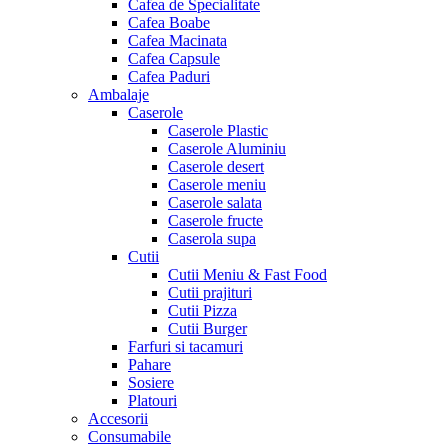
Cafea de Specialitate
Cafea Boabe
Cafea Macinata
Cafea Capsule
Cafea Paduri
Ambalaje
Caserole
Caserole Plastic
Caserole Aluminiu
Caserole desert
Caserole meniu
Caserole salata
Caserole fructe
Caserola supa
Cutii
Cutii Meniu & Fast Food
Cutii prajituri
Cutii Pizza
Cutii Burger
Farfuri si tacamuri
Pahare
Sosiere
Platouri
Accesorii
Consumabile