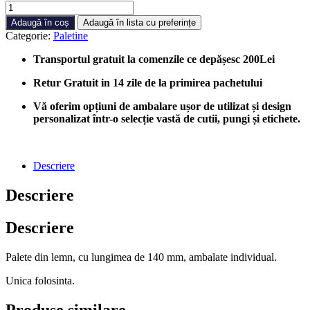
Cantitate
Paletine
Adaugă în coș
Adaugă în lista cu preferințe
lemn
Categorie:
Paletine
14
cm
Transportul gratuit la comenzile ce depășesc 200Lei
individual
ambalate,
Retur Gratuit in 14 zile de la primirea pachetului
500
buc/set
Vă oferim opțiuni de ambalare ușor de utilizat și design
personalizat într-o selecție vastă de cutii, pungi și etichete.
Descriere
Descriere
Descriere
Palete din lemn, cu lungimea de 140 mm, ambalate individual.
Unica folosinta.
Produse similare