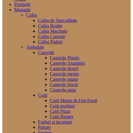
Promotii
Magazin
Cafea
Cafea de Specialitate
Cafea Boabe
Cafea Macinata
Cafea Capsule
Cafea Paduri
Ambalaje
Caserole
Caserole Plastic
Caserole Aluminiu
Caserole desert
Caserole meniu
Caserole salata
Caserole fructe
Caserola supa
Cutii
Cutii Meniu & Fast Food
Cutii prajituri
Cutii Pizza
Cutii Burger
Farfuri si tacamuri
Pahare
Sosiere