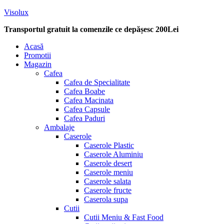
Visolux
Transportul gratuit la comenzile ce depășesc 200Lei
Menu
Acasă
Promotii
Magazin
Cafea
Cafea de Specialitate
Cafea Boabe
Cafea Macinata
Cafea Capsule
Cafea Paduri
Ambalaje
Caserole
Caserole Plastic
Caserole Aluminiu
Caserole desert
Caserole meniu
Caserole salata
Caserole fructe
Caserola supa
Cutii
Cutii Meniu & Fast Food