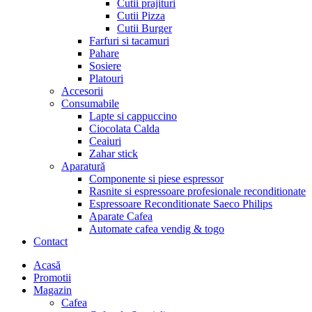
Cutii prajituri
Cutii Pizza
Cutii Burger
Farfuri si tacamuri
Pahare
Sosiere
Platouri
Accesorii
Consumabile
Lapte si cappuccino
Ciocolata Calda
Ceaiuri
Zahar stick
Aparatură
Componente si piese espressor
Rasnite si espressoare profesionale reconditionate
Espressoare Reconditionate Saeco Philips
Aparate Cafea
Automate cafea vendig & togo
Contact
Menu
Acasă
Promotii
Magazin
Cafea