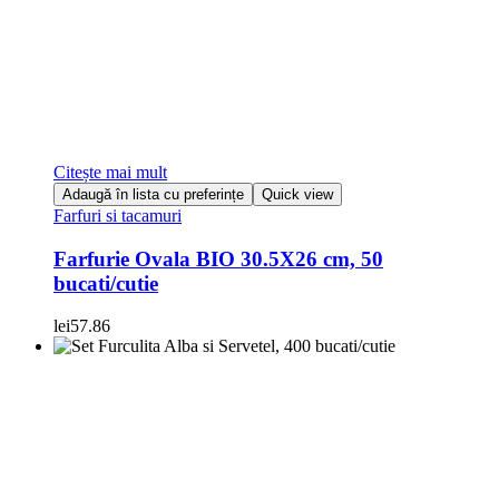
Citește mai mult
Adaugă în lista cu preferințe
Quick view
Farfuri si tacamuri
Farfurie Ovala BIO 30.5X26 cm, 50
bucati/cutie
lei
57.86