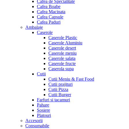
Cafea de Specialitate
Cafea Boabe
Cafea Macinata
Cafea Capsule
Cafea Paduri
Ambalaje
Caserole
Caserole Plastic
Caserole Aluminiu
Caserole desert
Caserole meniu
Caserole salata
Caserole fructe
Caserola supa
Cutii
Cutii Meniu & Fast Food
Cutii prajituri
Cutii Pizza
Cutii Burger
Farfuri si tacamuri
Pahare
Sosiere
Platouri
Accesorii
Consumabile