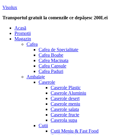
Visolux
Transportul gratuit la comenzile ce depășesc 200Lei
Menu
Acasă
Promotii
Magazin
Cafea
Cafea de Specialitate
Cafea Boabe
Cafea Macinata
Cafea Capsule
Cafea Paduri
Ambalaje
Caserole
Caserole Plastic
Caserole Aluminiu
Caserole desert
Caserole meniu
Caserole salata
Caserole fructe
Caserola supa
Cutii
Cutii Meniu & Fast Food