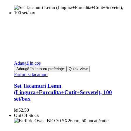
Adaugă în coș
Adaugă în lista cu preferințe
Quick view
Farfuri si tacamuri
Set Tacamuri Lemn
(Lingura+Furculita+Cutit+Servetel), 100
set/bax
lei
52.50
Out Of Stock