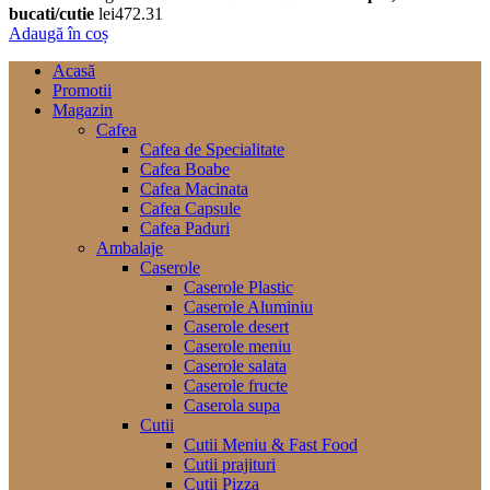
bucati/cutie
lei
472.31
Adaugă în coș
Acasă
Promotii
Magazin
Cafea
Cafea de Specialitate
Cafea Boabe
Cafea Macinata
Cafea Capsule
Cafea Paduri
Ambalaje
Caserole
Caserole Plastic
Caserole Aluminiu
Caserole desert
Caserole meniu
Caserole salata
Caserole fructe
Caserola supa
Cutii
Cutii Meniu & Fast Food
Cutii prajituri
Cutii Pizza