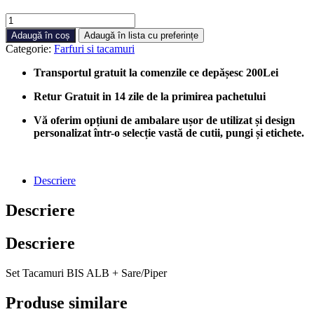
Cantitate
Set
Adaugă în coș
Adaugă în lista cu preferințe
Tacamuri
Categorie:
Farfuri si tacamuri
BIS
ALB
Transportul gratuit la comenzile ce depășesc 200Lei
+
Sare/Piper,
Retur Gratuit in 14 zile de la primirea pachetului
1000
bucati/cutie
Vă oferim opțiuni de ambalare ușor de utilizat și design
personalizat într-o selecție vastă de cutii, pungi și etichete.
Descriere
Descriere
Descriere
Set Tacamuri BIS ALB + Sare/Piper
Produse similare