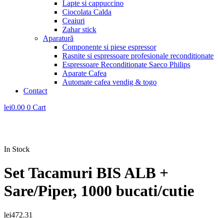
Lapte si cappuccino
Ciocolata Calda
Ceaiuri
Zahar stick
Aparatură
Componente si piese espressor
Rasnite si espressoare profesionale reconditionate
Espressoare Reconditionate Saeco Philips
Aparate Cafea
Automate cafea vendig & togo
Contact
lei
0.00
0
Cart
In Stock
Set Tacamuri BIS ALB +
Sare/Piper, 1000 bucati/cutie
lei
472.31