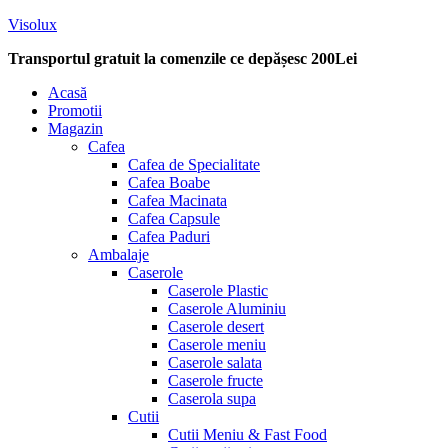
Visolux
Transportul gratuit la comenzile ce depășesc 200Lei
Menu
Acasă
Promotii
Magazin
Cafea
Cafea de Specialitate
Cafea Boabe
Cafea Macinata
Cafea Capsule
Cafea Paduri
Ambalaje
Caserole
Caserole Plastic
Caserole Aluminiu
Caserole desert
Caserole meniu
Caserole salata
Caserole fructe
Caserola supa
Cutii
Cutii Meniu & Fast Food