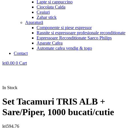
Lapte si cappuccino
Ciocolata Calda
Ceaiuri
Zahar stick
Aparatură
Componente si piese espressor
Rasnite si espressoare profesionale reconditionate
Espressoare Reconditionate Saeco Philips
Aparate Cafea
Automate cafea vendig & togo
Contact
lei
0.00
0
Cart
In Stock
Set Tacamuri TRIS ALB +
Sare/Piper, 1000 bucati/cutie
lei
594.76