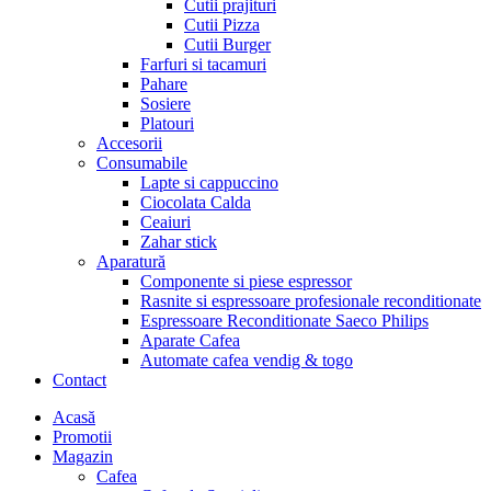
Cutii prajituri
Cutii Pizza
Cutii Burger
Farfuri si tacamuri
Pahare
Sosiere
Platouri
Accesorii
Consumabile
Lapte si cappuccino
Ciocolata Calda
Ceaiuri
Zahar stick
Aparatură
Componente si piese espressor
Rasnite si espressoare profesionale reconditionate
Espressoare Reconditionate Saeco Philips
Aparate Cafea
Automate cafea vendig & togo
Contact
Menu
Acasă
Promotii
Magazin
Cafea