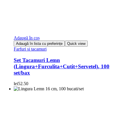
Adaugă în coș
Adaugă în lista cu preferințe
Quick view
Farfuri si tacamuri
Set Tacamuri Lemn
(Lingura+Furculita+Cutit+Servetel), 100
set/bax
lei
52.50