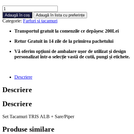
Cantitate
Set
Adaugă în coș
Adaugă în lista cu preferințe
Tacamuri
Categorie:
Farfuri si tacamuri
TRIS
ALB
Transportul gratuit la comenzile ce depășesc 200Lei
+
Sare/Piper,
Retur Gratuit in 14 zile de la primirea pachetului
1000
bucati/cutie
Vă oferim opțiuni de ambalare ușor de utilizat și design
personalizat într-o selecție vastă de cutii, pungi și etichete.
Descriere
Descriere
Descriere
Set Tacamuri TRIS ALB + Sare/Piper
Produse similare