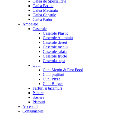
Cafea de Specialitate
Cafea Boabe
Cafea Macinata
Cafea Capsule
Cafea Paduri
Ambalaje
Caserole
Caserole Plastic
Caserole Aluminiu
Caserole desert
Caserole meniu
Caserole salata
Caserole fructe
Caserola supa
Cutii
Cutii Meniu & Fast Food
Cutii prajituri
Cutii Pizza
Cutii Burger
Farfuri si tacamuri
Pahare
Sosiere
Platouri
Accesorii
Consumabile