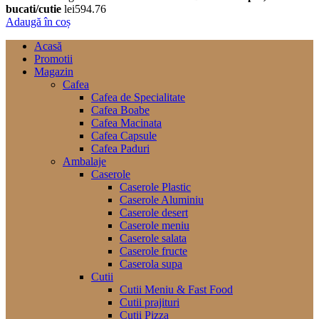
bucati/cutie
lei
594.76
Adaugă în coș
Acasă
Promotii
Magazin
Cafea
Cafea de Specialitate
Cafea Boabe
Cafea Macinata
Cafea Capsule
Cafea Paduri
Ambalaje
Caserole
Caserole Plastic
Caserole Aluminiu
Caserole desert
Caserole meniu
Caserole salata
Caserole fructe
Caserola supa
Cutii
Cutii Meniu & Fast Food
Cutii prajituri
Cutii Pizza