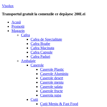
Visolux
Transportul gratuit la comenzile ce depășesc 200Lei
Menu
Acasă
Promotii
Magazin
Cafea
Cafea de Specialitate
Cafea Boabe
Cafea Macinata
Cafea Capsule
Cafea Paduri
Ambalaje
Caserole
Caserole Plastic
Caserole Aluminiu
Caserole desert
Caserole meniu
Caserole salata
Caserole fructe
Caserola supa
Cutii
Cutii Meniu & Fast Food