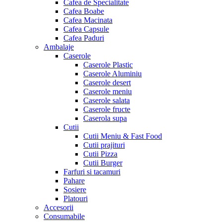
Cafea de Specialitate
Cafea Boabe
Cafea Macinata
Cafea Capsule
Cafea Paduri
Ambalaje
Caserole
Caserole Plastic
Caserole Aluminiu
Caserole desert
Caserole meniu
Caserole salata
Caserole fructe
Caserola supa
Cutii
Cutii Meniu & Fast Food
Cutii prajituri
Cutii Pizza
Cutii Burger
Farfuri si tacamuri
Pahare
Sosiere
Platouri
Accesorii
Consumabile