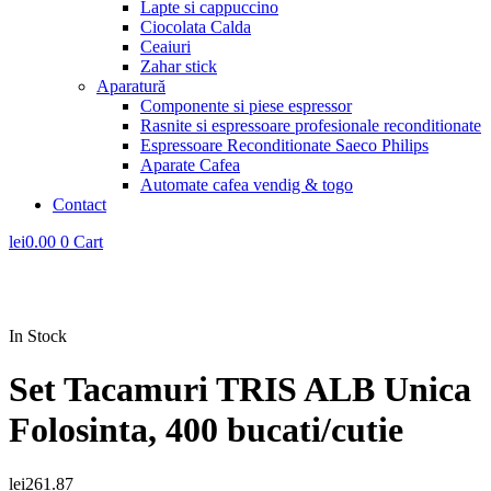
Lapte si cappuccino
Ciocolata Calda
Ceaiuri
Zahar stick
Aparatură
Componente si piese espressor
Rasnite si espressoare profesionale reconditionate
Espressoare Reconditionate Saeco Philips
Aparate Cafea
Automate cafea vendig & togo
Contact
lei
0.00
0
Cart
In Stock
Set Tacamuri TRIS ALB Unica
Folosinta, 400 bucati/cutie
lei
261.87