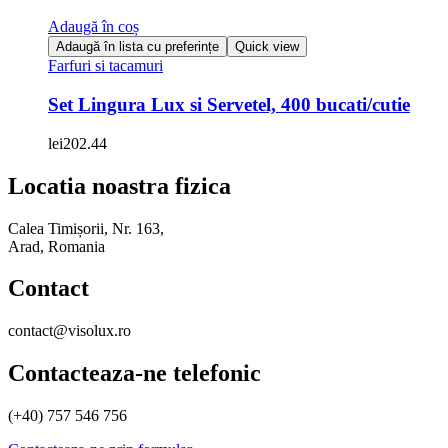
Adaugă în coș
Adaugă în lista cu preferințe
Quick view
Farfuri si tacamuri
Set Lingura Lux si Servetel, 400 bucati/cutie
lei
202.44
Locatia noastra fizica
Calea Timișorii, Nr. 163,
Arad, Romania
Contact
contact@visolux.ro
Contacteaza-ne telefonic
(+40) 757 546 756