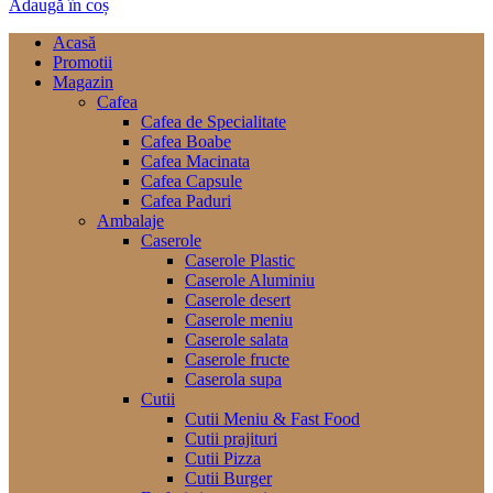
Adaugă în coș
Acasă
Promotii
Magazin
Cafea
Cafea de Specialitate
Cafea Boabe
Cafea Macinata
Cafea Capsule
Cafea Paduri
Ambalaje
Caserole
Caserole Plastic
Caserole Aluminiu
Caserole desert
Caserole meniu
Caserole salata
Caserole fructe
Caserola supa
Cutii
Cutii Meniu & Fast Food
Cutii prajituri
Cutii Pizza
Cutii Burger