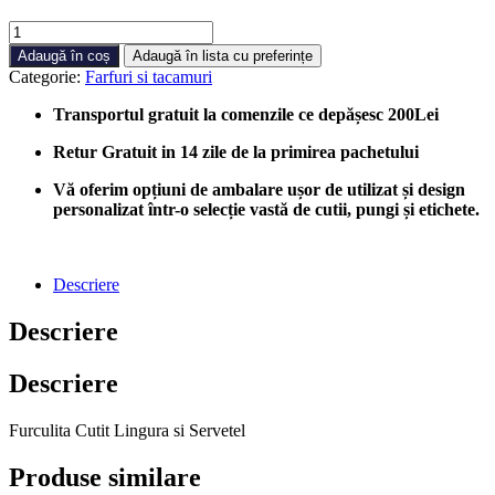
Cantitate
Set
Adaugă în coș
Adaugă în lista cu preferințe
Tacamuri
Categorie:
Farfuri si tacamuri
TRIS
ALB
Transportul gratuit la comenzile ce depășesc 200Lei
Unica
Folosinta,
Retur Gratuit in 14 zile de la primirea pachetului
400
bucati/cutie
Vă oferim opțiuni de ambalare ușor de utilizat și design
personalizat într-o selecție vastă de cutii, pungi și etichete.
Descriere
Descriere
Descriere
Furculita Cutit Lingura si Servetel
Produse similare