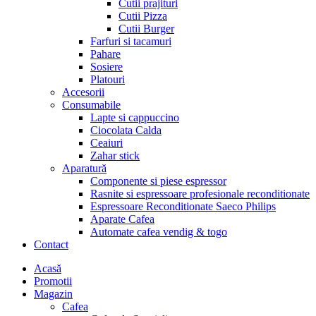
Cutii prajituri
Cutii Pizza
Cutii Burger
Farfuri si tacamuri
Pahare
Sosiere
Platouri
Accesorii
Consumabile
Lapte si cappuccino
Ciocolata Calda
Ceaiuri
Zahar stick
Aparatură
Componente si piese espressor
Rasnite si espressoare profesionale reconditionate
Espressoare Reconditionate Saeco Philips
Aparate Cafea
Automate cafea vendig & togo
Contact
Menu
Acasă
Promotii
Magazin
Cafea